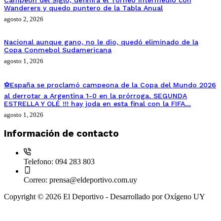
Campeón del Siglo, definirá el Torneo Intermedio con
Wanderers y quedo puntero de la Tabla Anual
agosto 2, 2026
Nacional aunque gano, no le dio, quedó eliminado de la
Copa Conmebol Sudamericana
agosto 1, 2026
⚽España se proclamó campeona de la Copa del Mundo 2026
al derrotar a Argentina 1-0 en la prórroga. SEGUNDA
ESTRELLA Y OLÉ !!! hay joda en esta final con la FIFA…
agosto 1, 2026
Información de contacto
Telefono:
094 283 803
Correo:
prensa@eldeportivo.com.uy
Copyright © 2026 El Deportivo - Desarrollado por Oxígeno UY