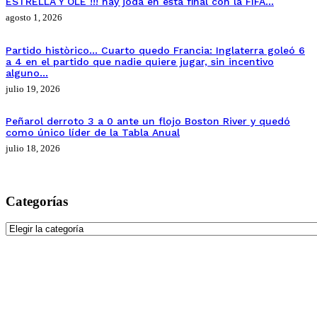
ESTRELLA Y OLÉ !!! hay joda en esta final con la FIFA…
agosto 1, 2026
Partido històrico… Cuarto quedo Francia: Inglaterra goleó 6
a 4 en el partido que nadie quiere jugar, sin incentivo
alguno…
julio 19, 2026
Peñarol derroto 3 a 0 ante un flojo Boston River y quedó
como único líder de la Tabla Anual
julio 18, 2026
Categorías
Categorías