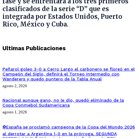
fase y se enfrentará a los tres primeros
clasificados de la serie “D” que es
integrada por Estados Unidos, Puerto
Rico, México y Cuba.
Ultimas Publicaciones
Peñarol goleo 3-0 a Cerro Largo el carbonero se floreó en el
Campeón del Siglo, definirá el Torneo Intermedio con
Wanderers y quedo puntero de la Tabla Anual
agosto 2, 2026
Nacional aunque gano, no le dio, quedó eliminado de la
Copa Conmebol Sudamericana
agosto 1, 2026
⚽España se proclamó campeona de la Copa del Mundo 2026
al derrotar a Argentina 1-0 en la prórroga. SEGUNDA