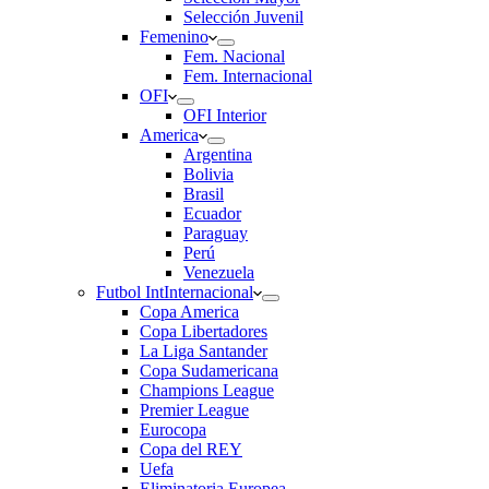
Selección Juvenil
Femenino
Fem. Nacional
Fem. Internacional
OFI
OFI Interior
America
Argentina
Bolivia
Brasil
Ecuador
Paraguay
Perú
Venezuela
Futbol Int
Internacional
Copa America
Copa Libertadores
La Liga Santander
Copa Sudamericana
Champions League
Premier League
Eurocopa
Copa del REY
Uefa
Eliminatoria Europea