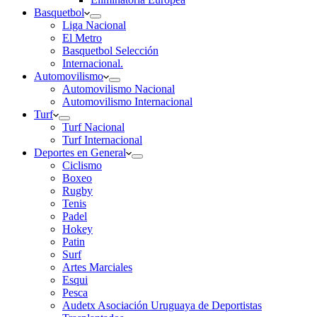
Basquetbol
Liga Nacional
El Metro
Basquetbol Selección
Internacional.
Automovilismo
Automovilismo Nacional
Automovilismo Internacional
Turf
Turf Nacional
Turf Internacional
Deportes en General
Ciclismo
Boxeo
Rugby
Tenis
Padel
Hokey
Patin
Surf
Artes Marciales
Esqui
Pesca
Audetx Asociación Uruguaya de Deportistas