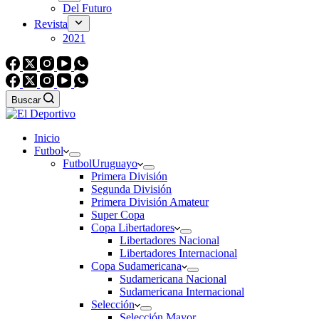
Del Futuro
Revista
2021
Buscar
Inicio
Futbol
Futbol
Uruguayo
Primera División
Segunda División
Primera División Amateur
Super Copa
Copa Libertadores
Libertadores Nacional
Libertadores Internacional
Copa Sudamericana
Sudamericana Nacional
Sudamericana Internacional
Selección
Selección Mayor