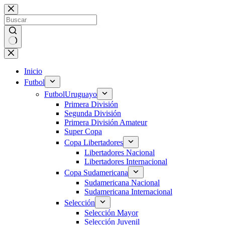
Saltar
al
contenido
Sin
resultados
Inicio
Futbol
Futbol
Uruguayo
Primera División
Segunda División
Primera División Amateur
Super Copa
Copa Libertadores
Libertadores Nacional
Libertadores Internacional
Copa Sudamericana
Sudamericana Nacional
Sudamericana Internacional
Selección
Selección Mayor
Selección Juvenil