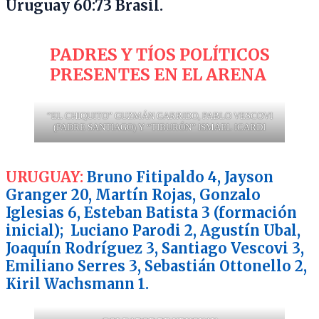
Uruguay 60:73 Brasil.
PADRES Y TÍOS POLÍTICOS
PRESENTES EN EL ARENA
“EL CHIQUITO” GUZMÁN GARRIDO, PABLO VESCOVI
(PADRE SANTIAGO) Y “TIBURÓN” ISMAEL ICARDI
URUGUAY:
Bruno Fitipaldo 4, Jayson
Granger 20, Martín Rojas, Gonzalo
Iglesias 6, Esteban Batista 3 (formación
inicial); Luciano Parodi 2, Agustín Ubal,
Joaquín Rodríguez 3, Santiago Vescovi 3,
Emiliano Serres 3, Sebastián Ottonello 2,
Kiril Wachsmann 1.