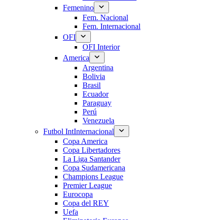
Femenino
Fem. Nacional
Fem. Internacional
OFI
OFI Interior
America
Argentina
Bolivia
Brasil
Ecuador
Paraguay
Perú
Venezuela
Futbol Int
Internacional
Copa America
Copa Libertadores
La Liga Santander
Copa Sudamericana
Champions League
Premier League
Eurocopa
Copa del REY
Uefa