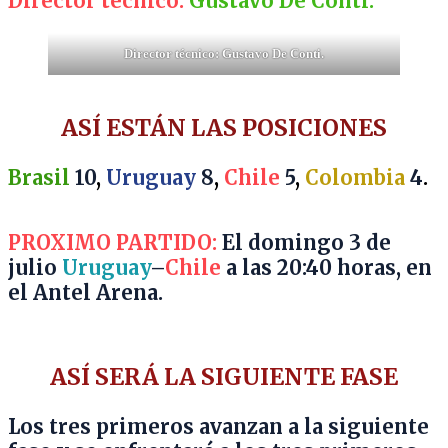
Director técnico:
Gustavo De Conti.
Director técnico: Gustavo De Conti.
ASÍ ESTÁN LAS POSICIONES
Brasil
10
,
Uruguay
8
,
Chile
5
,
Colombia
4
.
PROXIMO PARTIDO:
El domingo 3 de
julio
Uruguay
–
Chile
a las 20:40 horas, en
el Antel Arena.
ASÍ SERÁ LA SIGUIENTE FASE
Los tres primeros avanzan a la siguiente