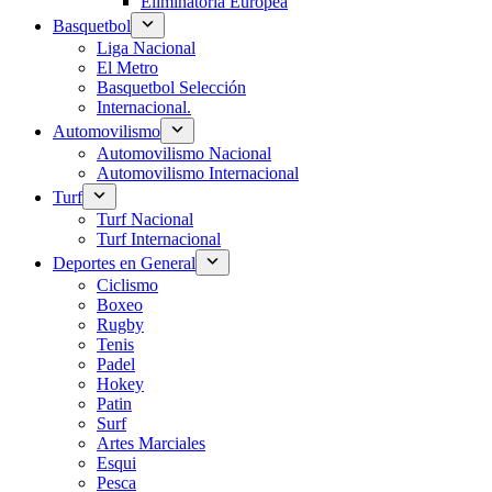
Eliminatoria Europea
Basquetbol
Liga Nacional
El Metro
Basquetbol Selección
Internacional.
Automovilismo
Automovilismo Nacional
Automovilismo Internacional
Turf
Turf Nacional
Turf Internacional
Deportes en General
Ciclismo
Boxeo
Rugby
Tenis
Padel
Hokey
Patin
Surf
Artes Marciales
Esqui
Pesca