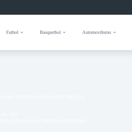
Futbol
Basquetbol
Automovilismo
ECOBA DEBUTÓ COMO D.TÉCNICO DE
o 16, 2022
TBOL URUGUAYO
,
TORNEO APERTURA