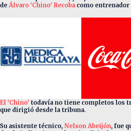
de
Álvaro ‘Chino’ Recoba
como entrenador 
El ‘Chino’
todavía no tiene completos los tr
que dirigió desde la tribuna.
Su asistente técnico,
Nelson Abeijón
, fue 