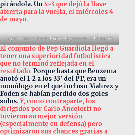
picándola. Un
4-3 que dejó la llave
abierta para la vuelta, el miércoles 4
de mayo.
La postal final en Manchester para otra gran noche de Champions
El conjunto de Pep Guardiola llegó a
tener una superioridad futbolística
que no terminó reflejada en el
resultado.
Porque hasta que Benzema
anotó el 1-2 a los 33′ del PT, era un
monólogo en el que incluso Mahrez y
Foden se habían perdido dos goles
solos.
Y, como contraparte, los
dirigidos por Carlo Ancelotti no
tuvieron su mejor versión
(especialmente en defensa) pero
optimizaron sus chances gracias a