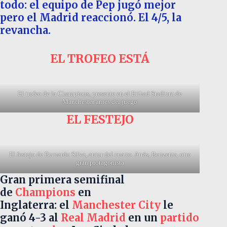
todo: el equipo de Pep jugó mejor
pero el Madrid reaccionó. El 4/5, la
revancha.
EL TROFEO ESTÁ
El trofeo de la Champions, presente en el Etihad Stadium de
Manchester antes del juego
EL FESTEJO
El festejo de Bernardo Silva, autor del cuarto. Atrás, Benzema, otro
gran protagonista
Gran primera semifinal
de
Champions
en
Inglaterra: el
Manchester City
le
ganó 4-3 al
Real Madrid
en un
partido