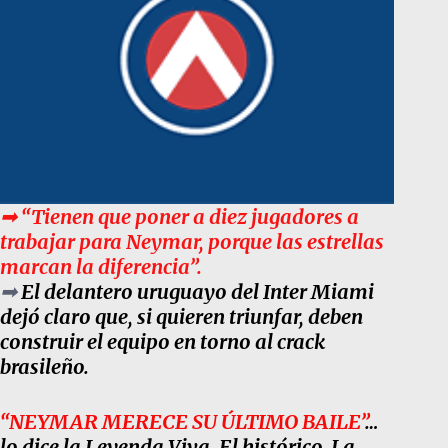
➟ “Tienen que poner a diez jugadores a
trabajar para Neymar, porque las estrellas
marcan la diferencia”.
➟
El delantero uruguayo del Inter Miami
dejó claro que, si quieren triunfar, deben
construir el equipo en torno al crack
brasileño.
“NEYMAR MERECE SU ÚLTIMO BAILE”
…
lo dice la Leyenda Viva, El histórico, La