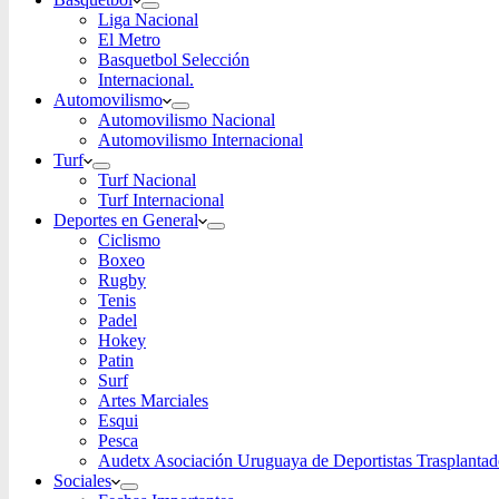
Liga Nacional
El Metro
Basquetbol Selección
Internacional.
Automovilismo
Automovilismo Nacional
Automovilismo Internacional
Turf
Turf Nacional
Turf Internacional
Deportes en General
Ciclismo
Boxeo
Rugby
Tenis
Padel
Hokey
Patin
Surf
Artes Marciales
Esqui
Pesca
Audetx Asociación Uruguaya de Deportistas Trasplantad
Sociales