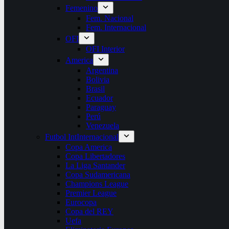
Femenino
Fem. Nacional
Fem. Internacional
OFI
OFI Interior
America
Argentina
Bolivia
Brasil
Ecuador
Paraguay
Perú
Venezuela
Futbol Int
Internacional
Copa America
Copa Libertadores
La Liga Santander
Copa Sudamericana
Champions League
Premier League
Eurocopa
Copa del REY
Uefa