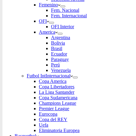
Femenino
Fem. Nacional
Fem. Internacional
OFI
OFI Interior
America
Argentina
Bolivia
Brasil
Ecuador
Paraguay
Perú
Venezuela
Futbol Int
Internacional
Copa America
Copa Libertadores
La Liga Santander
Copa Sudamericana
Champions League
Premier League
Eurocopa
Copa del REY
Uefa
Eliminatoria Europea
Basquetbol