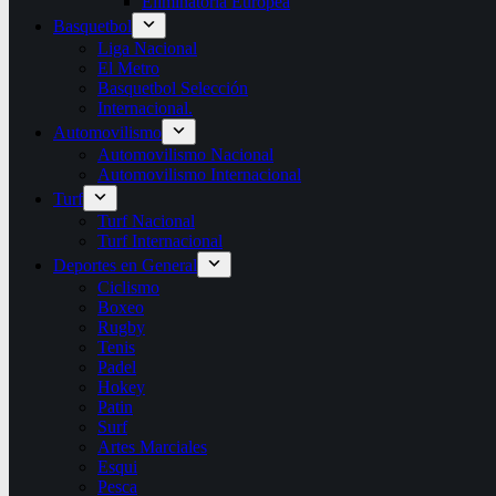
Eliminatoria Europea
Basquetbol
Liga Nacional
El Metro
Basquetbol Selección
Internacional.
Automovilismo
Automovilismo Nacional
Automovilismo Internacional
Turf
Turf Nacional
Turf Internacional
Deportes en General
Ciclismo
Boxeo
Rugby
Tenis
Padel
Hokey
Patin
Surf
Artes Marciales
Esqui
Pesca