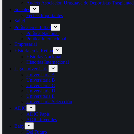
Audetx Asociación Uruguaya de Deportistas Trasplantad
Sociales
Fechas Importantes
Salud
Política en el futbol
Política Nacional
Política Internacional
Empresarial
Historia en la Retina
Historias Nacional
Historias Internacional
Liga Universitaria
Universitaria A
Universitaria B
Universitaria C
Universitaria D
Universitaria E
Universitaria Seleccción
ADIC
ADIC Papis
ADIC Juveniles
Baby
Del Futuro