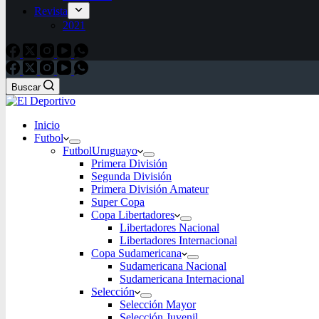
Revista
2021
Buscar
Inicio
Futbol
Futbol
Uruguayo
Primera División
Segunda División
Primera División Amateur
Super Copa
Copa Libertadores
Libertadores Nacional
Libertadores Internacional
Copa Sudamericana
Sudamericana Nacional
Sudamericana Internacional
Selección
Selección Mayor
Selección Juvenil