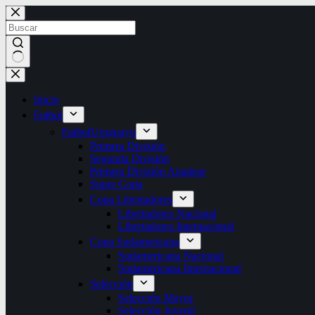
Saltar
al
contenido
Sin
resultados
Inicio
Futbol
Futbol
Uruguayo
Primera División
Segunda División
Primera División Amateur
Super Copa
Copa Libertadores
Libertadores Nacional
Libertadores Internacional
Copa Sudamericana
Sudamericana Nacional
Sudamericana Internacional
Selección
Selección Mayor
Selección Juvenil