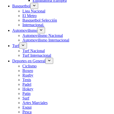
Eliminatoria Europea
Basquetbol
Liga Nacional
El Metro
Basquetbol Selección
Internacional.
Automovilismo
Automovilismo Nacional
Automovilismo Internacional
Turf
Turf Nacional
Turf Internacional
Deportes en General
Ciclismo
Boxeo
Rugby
Tenis
Padel
Hokey
Patin
Surf
Artes Marciales
Esqui
Pesca