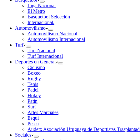
Liga Nacional
El Metro
Basquetbol Selección
Internacional.
Automovilismo
Automovilismo Nacional
Automovilismo Internacional
Turf
Turf Nacional
Turf Internacional
Deportes en General
Ciclismo
Boxeo
Rugby
Tenis
Padel
Hokey
Patin
Surf
Artes Marciales
Esqui
Pesca
Audetx Asociación Uruguaya de Deportistas Trasplantad
Sociales