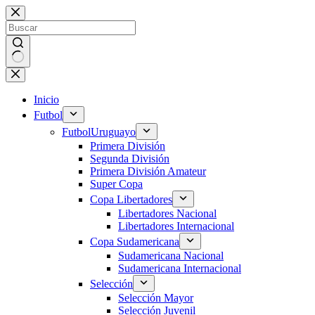
Saltar
al
contenido
Sin
resultados
Inicio
Futbol
Futbol
Uruguayo
Primera División
Segunda División
Primera División Amateur
Super Copa
Copa Libertadores
Libertadores Nacional
Libertadores Internacional
Copa Sudamericana
Sudamericana Nacional
Sudamericana Internacional
Selección
Selección Mayor
Selección Juvenil