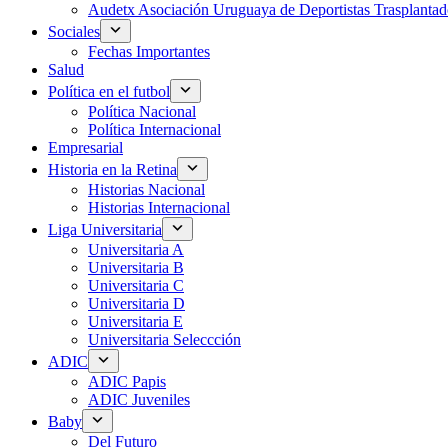
Audetx Asociación Uruguaya de Deportistas Trasplantad
Sociales
Fechas Importantes
Salud
Política en el futbol
Política Nacional
Política Internacional
Empresarial
Historia en la Retina
Historias Nacional
Historias Internacional
Liga Universitaria
Universitaria A
Universitaria B
Universitaria C
Universitaria D
Universitaria E
Universitaria Seleccción
ADIC
ADIC Papis
ADIC Juveniles
Baby
Del Futuro