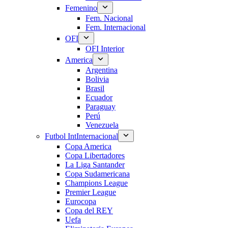
Femenino
Fem. Nacional
Fem. Internacional
OFI
OFI Interior
America
Argentina
Bolivia
Brasil
Ecuador
Paraguay
Perú
Venezuela
Futbol Int
Internacional
Copa America
Copa Libertadores
La Liga Santander
Copa Sudamericana
Champions League
Premier League
Eurocopa
Copa del REY
Uefa