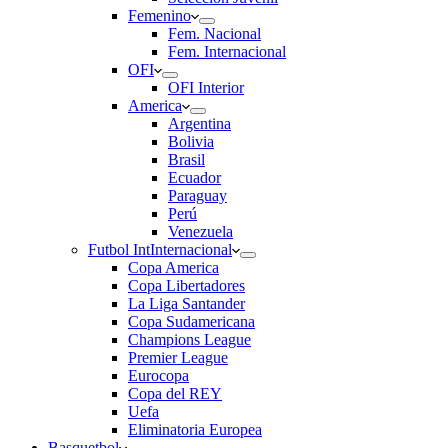
Femenino
Fem. Nacional
Fem. Internacional
OFI
OFI Interior
America
Argentina
Bolivia
Brasil
Ecuador
Paraguay
Perú
Venezuela
Futbol Int
Internacional
Copa America
Copa Libertadores
La Liga Santander
Copa Sudamericana
Champions League
Premier League
Eurocopa
Copa del REY
Uefa
Eliminatoria Europea
Basquetbol