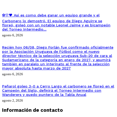
⚽💛🖤 Así es como debe ganar un equipo grande y el
Carbonero lo demostró. El equipo de Diego Aguirre se
floreó, goleó con un notable Leonel Jaime y es bicampeón
del Torneo Intermedio…
agosto 6, 2026
Recién hoy 06/08, Diego Forlán fue confirmado oficialmente
por la Asociación Uruguaya de Fútbol como el nuevo
director técnico de la selección uruguaya Sub-20 de cara al
Sudamericano de la categoría en enero de 2027, y asumirá
también en paralelo un interinato al frente de la selección
mayor absoluta hasta marzo de 2027
agosto 6, 2026
Peñarol goleo 3-0 a Cerro Largo el carbonero se floreó en el
Campeón del Siglo, definirá el Torneo Intermedio con
Wanderers y quedo puntero de la Tabla Anual
agosto 2, 2026
Información de contacto