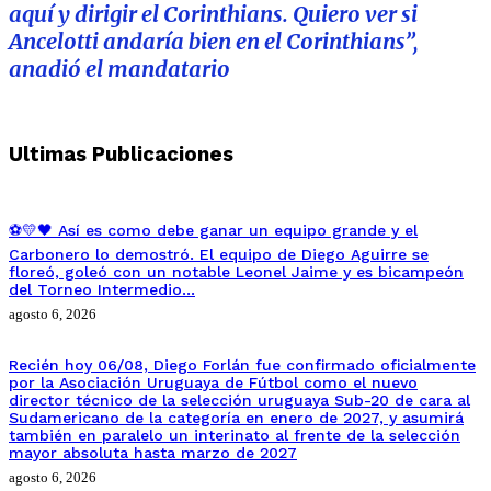
aquí y dirigir el Corinthians. Quiero ver si
Ancelotti andaría bien en el Corinthians”,
anadió el mandatario
Ultimas Publicaciones
⚽💛🖤 Así es como debe ganar un equipo grande y el
Carbonero lo demostró. El equipo de Diego Aguirre se
floreó, goleó con un notable Leonel Jaime y es bicampeón
del Torneo Intermedio…
agosto 6, 2026
Recién hoy 06/08, Diego Forlán fue confirmado oficialmente
por la Asociación Uruguaya de Fútbol como el nuevo
director técnico de la selección uruguaya Sub-20 de cara al
Sudamericano de la categoría en enero de 2027, y asumirá
también en paralelo un interinato al frente de la selección
mayor absoluta hasta marzo de 2027
agosto 6, 2026