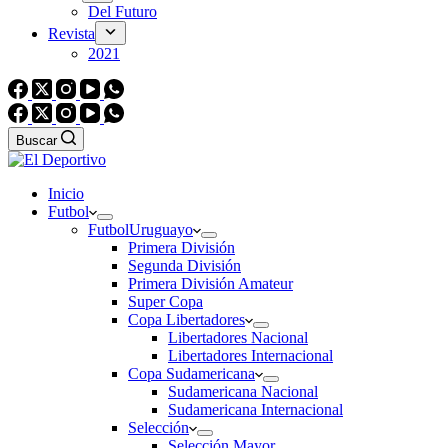
Del Futuro
Revista
2021
Buscar
Inicio
Futbol
Futbol
Uruguayo
Primera División
Segunda División
Primera División Amateur
Super Copa
Copa Libertadores
Libertadores Nacional
Libertadores Internacional
Copa Sudamericana
Sudamericana Nacional
Sudamericana Internacional
Selección
Selección Mayor