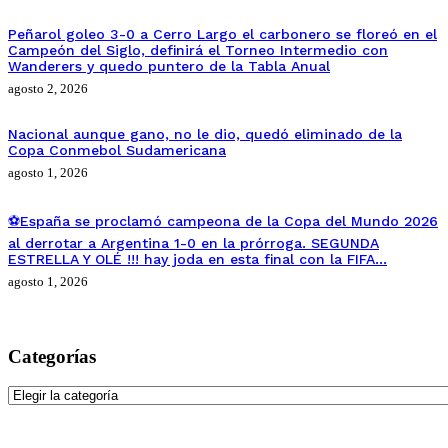
Peñarol goleo 3-0 a Cerro Largo el carbonero se floreó en el
Campeón del Siglo, definirá el Torneo Intermedio con
Wanderers y quedo puntero de la Tabla Anual
agosto 2, 2026
Nacional aunque gano, no le dio, quedó eliminado de la
Copa Conmebol Sudamericana
agosto 1, 2026
⚽España se proclamó campeona de la Copa del Mundo 2026
al derrotar a Argentina 1-0 en la prórroga. SEGUNDA
ESTRELLA Y OLÉ !!! hay joda en esta final con la FIFA…
agosto 1, 2026
Categorías
Categorías