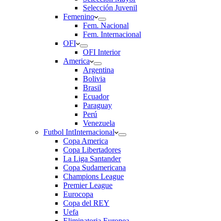
Selección Juvenil
Femenino
Fem. Nacional
Fem. Internacional
OFI
OFI Interior
America
Argentina
Bolivia
Brasil
Ecuador
Paraguay
Perú
Venezuela
Futbol Int
Internacional
Copa America
Copa Libertadores
La Liga Santander
Copa Sudamericana
Champions League
Premier League
Eurocopa
Copa del REY
Uefa
Eliminatoria Europea