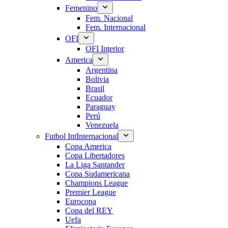
Femenino
Fem. Nacional
Fem. Internacional
OFI
OFI Interior
America
Argentina
Bolivia
Brasil
Ecuador
Paraguay
Perú
Venezuela
Futbol Int
Internacional
Copa America
Copa Libertadores
La Liga Santander
Copa Sudamericana
Champions League
Premier League
Eurocopa
Copa del REY
Uefa