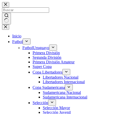
Saltar
al
contenido
Sin
resultados
Inicio
Futbol
Futbol
Uruguayo
Primera División
Segunda División
Primera División Amateur
Super Copa
Copa Libertadores
Libertadores Nacional
Libertadores Internacional
Copa Sudamericana
Sudamericana Nacional
Sudamericana Internacional
Selección
Selección Mayor
Selección Juvenil