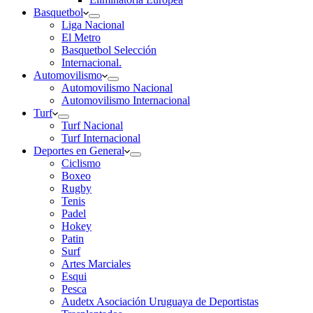
Basquetbol
Liga Nacional
El Metro
Basquetbol Selección
Internacional.
Automovilismo
Automovilismo Nacional
Automovilismo Internacional
Turf
Turf Nacional
Turf Internacional
Deportes en General
Ciclismo
Boxeo
Rugby
Tenis
Padel
Hokey
Patin
Surf
Artes Marciales
Esqui
Pesca
Audetx Asociación Uruguaya de Deportistas