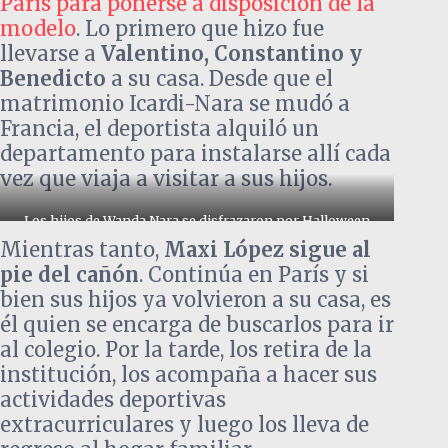
París para ponerse a disposición de la
modelo
. Lo primero que hizo fue
llevarse a
Valentino, Constantino y
Benedicto
a su casa. Desde que el
matrimonio Icardi-Nara se mudó a
Francia, el deportista alquiló un
departamento para instalarse allí cada
vez que viaja a visitar a sus hijos.
Los hijos de Wanda Nara se disfrazaron por Halloween
Mientras tanto,
Maxi López sigue al
pie del cañón
. Continúa en París y si
bien sus hijos ya volvieron a su casa, es
él quien se encarga de buscarlos para ir
al colegio. Por la tarde, los retira de la
institución, los acompaña a hacer sus
actividades deportivas
extracurriculares y luego los lleva de