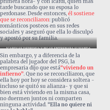
primera hora- y con Icardi, quien más
tarde buscando que su esposa lo
perdonase. Desde entonces,
él sostiene
que se reconciliaron
: publicó
románticos posteos en sus redes
sociales y aseguró que ella lo disculpó
y apostó por su familia.
ICARDI SE DEPRIMIA Y NO SE ENTRENABA SI WANDA
NARA NO LO PERDONARA
Sin embargo, y a diferencia de la
palabra del jugador del PSG, la
empresaria dijo que está
“viviendo un
infierno”
. Que no se reconciliaron, que
ella hoy por hoy se considera soltera -
incluso se quitó su alianza- y que si
bien está viviendo en la misma casa,
no duermen juntos ni comparten
ninguna actividad.
“Ella no quiere ni