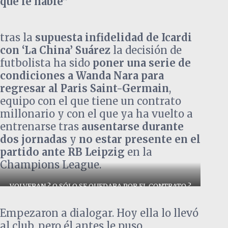
que le hable”
tras la
supuesta infidelidad de Icardi
con ‘La China’ Suárez
la decisión de
futbolista ha sido
poner una serie de
condiciones a Wanda Nara para
regresar al Paris Saint-Germain
,
equipo con el que tiene un contrato
millonario y con el que ya ha vuelto a
entrenarse tras
ausentarse durante
dos jornadas
y
no estar presente en el
partido ante RB Leipzig
en la
Champions League.
VOLVERAN ? O SÓLO SE QUEDARA POR EL CONTRATO ?
Empezaron a dialogar. Hoy ella lo llevó
al club, pero él antes le puso