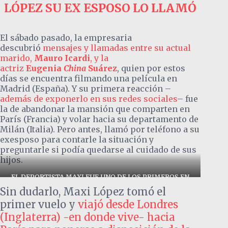
LÓPEZ SU EX ESPOSO LO LLAMÓ
El sábado pasado, la empresaria
descubrió
mensajes y llamadas entre su actual
marido,
Mauro Icardi
, y la
actriz
Eugenia
China
Suárez
, quien por estos
días se encuentra filmando una película en
Madrid (España). Y su primera reacción –
además de exponerlo en sus redes sociales
– fue
la de abandonar la mansión que comparten en
París (Francia) y volar hacia su departamento de
Milán (Italia). Pero antes, llamó por teléfono a su
exesposo para contarle la situación y
preguntarle si podía quedarse al cuidado de sus
hijos.
EL DEPORTISTA MAXI FUE UNO DE LOS PRIMEROS EN
PONERSE A DISPOSICIÓN DE SU EXESPOSA Y SUS HIJOS
Sin dudarlo, Maxi López tomó el
CUANDO SE DESATÓ EL ESCÁNDALO CON EL EX AMIGO Y
JUGADOR DEL PSG
primer vuelo y
viajó desde Londres
(Inglaterra) -en donde vive- hacia