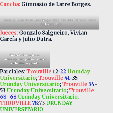
Cancha:
Gimnasio de Larre Borges.
vistas de la cancha de Larre Borges 20210729, foto Francisco Flores
– Archivo El Pais
Jueces:
Gonzalo Salgueiro, Vivian
García y Julio Dutra.
Gonzalo Salgueiro
su
arbitraje muy polémico, más
en la última jugada
Parciales:
Trouville
12-
22
Urunday
Universitario
;
Trouville
41
-35
Urunday Universitario
;
Trouville
54
-
53
Urunday Universitario
;
Trouville
68
–
68
Urunday Universitario.
TROUVILLE
78
:73
URUNDAY
UNIVERSITARIO