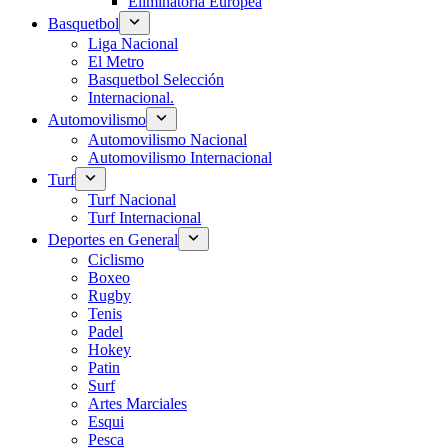
Eliminatoria Europea
Basquetbol
Liga Nacional
El Metro
Basquetbol Selección
Internacional.
Automovilismo
Automovilismo Nacional
Automovilismo Internacional
Turf
Turf Nacional
Turf Internacional
Deportes en General
Ciclismo
Boxeo
Rugby
Tenis
Padel
Hokey
Patin
Surf
Artes Marciales
Esqui
Pesca