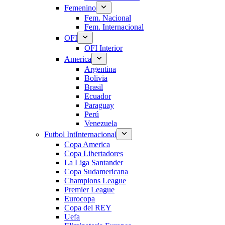
Femenino
Fem. Nacional
Fem. Internacional
OFI
OFI Interior
America
Argentina
Bolivia
Brasil
Ecuador
Paraguay
Perú
Venezuela
Futbol Int
Internacional
Copa America
Copa Libertadores
La Liga Santander
Copa Sudamericana
Champions League
Premier League
Eurocopa
Copa del REY
Uefa