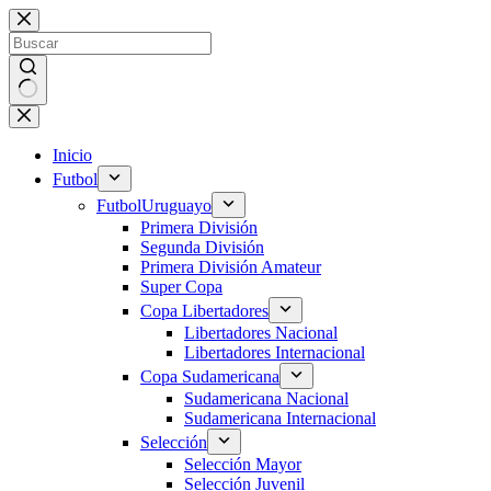
Saltar
al
contenido
Sin
resultados
Inicio
Futbol
Futbol
Uruguayo
Primera División
Segunda División
Primera División Amateur
Super Copa
Copa Libertadores
Libertadores Nacional
Libertadores Internacional
Copa Sudamericana
Sudamericana Nacional
Sudamericana Internacional
Selección
Selección Mayor
Selección Juvenil