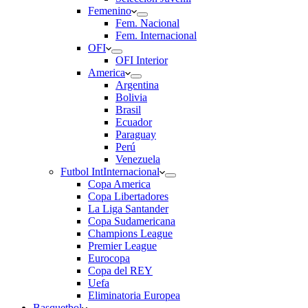
Femenino
Fem. Nacional
Fem. Internacional
OFI
OFI Interior
America
Argentina
Bolivia
Brasil
Ecuador
Paraguay
Perú
Venezuela
Futbol Int
Internacional
Copa America
Copa Libertadores
La Liga Santander
Copa Sudamericana
Champions League
Premier League
Eurocopa
Copa del REY
Uefa
Eliminatoria Europea
Basquetbol