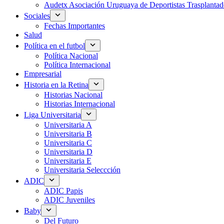
Audetx Asociación Uruguaya de Deportistas Trasplantad
Sociales
Fechas Importantes
Salud
Política en el futbol
Política Nacional
Política Internacional
Empresarial
Historia en la Retina
Historias Nacional
Historias Internacional
Liga Universitaria
Universitaria A
Universitaria B
Universitaria C
Universitaria D
Universitaria E
Universitaria Seleccción
ADIC
ADIC Papis
ADIC Juveniles
Baby
Del Futuro