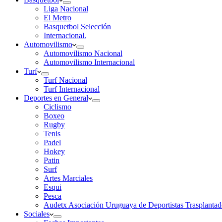
Liga Nacional
El Metro
Basquetbol Selección
Internacional.
Automovilismo
Automovilismo Nacional
Automovilismo Internacional
Turf
Turf Nacional
Turf Internacional
Deportes en General
Ciclismo
Boxeo
Rugby
Tenis
Padel
Hokey
Patin
Surf
Artes Marciales
Esqui
Pesca
Audetx Asociación Uruguaya de Deportistas Trasplantad
Sociales