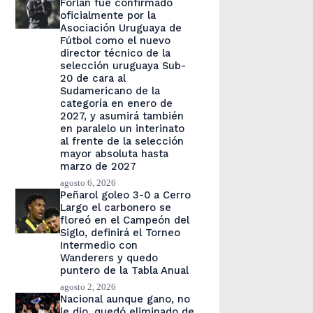
Forlán fue confirmado
oficialmente por la
Asociación Uruguaya de
Fútbol como el nuevo
director técnico de la
selección uruguaya Sub-
20 de cara al
Sudamericano de la
categoría en enero de
2027, y asumirá también
en paralelo un interinato
al frente de la selección
mayor absoluta hasta
marzo de 2027
agosto 6, 2026
Peñarol goleo 3-0 a Cerro
Largo el carbonero se
floreó en el Campeón del
Siglo, definirá el Torneo
Intermedio con
Wanderers y quedo
puntero de la Tabla Anual
agosto 2, 2026
Nacional aunque gano, no
le dio, quedó eliminado de