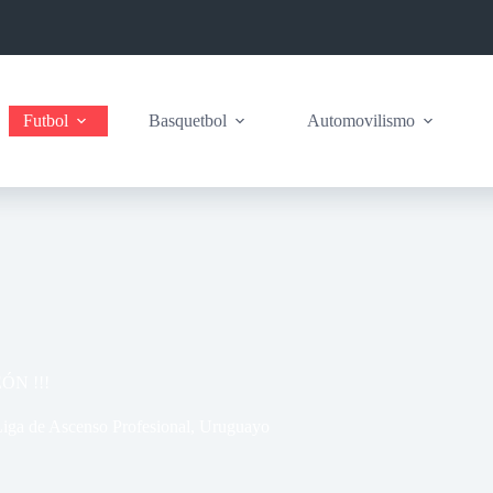
Futbol
Basquetbol
Automovilismo
ÓN !!!
iga de Ascenso Profesional
,
Uruguayo