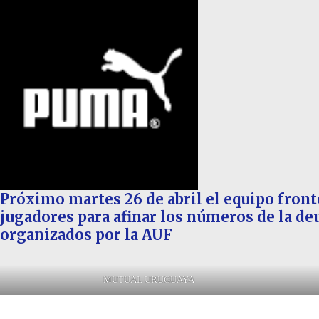
Próximo martes 26 de abril el equipo front
jugadores para afinar los números de la de
organizados por la AUF
MUTUAL URUGUAYA