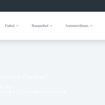
Futbol
Basquetbol
Automovilismo
LA COPA AUF URUGUAY !
 22, 2022
UIERE JUGAR LA COPA URUGUAY DE