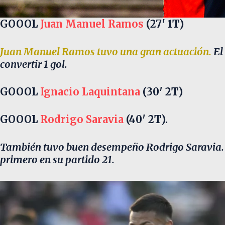
GOOOL
Juan Manuel Ramos
(27′ 1T)
Juan Manuel Ramos tuvo una gran actuación.
El
convertir 1 gol.
GOOOL
Ignacio Laquintana
(30′ 2T)
GOOOL
Rodrigo Saravia
(40′ 2T).
También tuvo buen desempeño Rodrigo Saravia. El
primero en su partido 21.