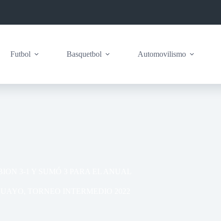
Futbol
Basquetbol
Automovilismo
ION 3-1 Y SUMÓ 3 PARA EL ANUAL
GUAYO
,
TORNEO INTERMEDIO 2022