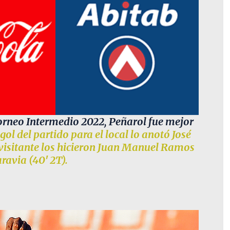
Torneo Intermedio 2022, Peñarol fue mejor
 gol del partido para el local lo anotó José
de visitante los hicieron Juan Manuel Ramos
ravia (40′ 2T).