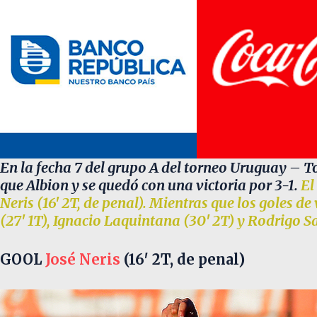
En la fecha 7 del grupo A del torneo Uruguay – 
que Albion y se quedó con una victoria por 3-1.
El
Neris (16′ 2T, de penal). Mientras que los goles 
(27′ 1T), Ignacio Laquintana (30′ 2T) y Rodrigo Sa
GOOL
José Neris
(16′ 2T, de penal)