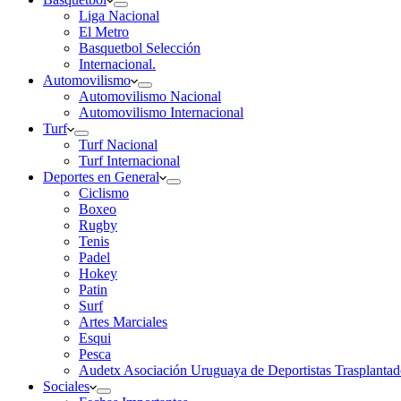
Liga Nacional
El Metro
Basquetbol Selección
Internacional.
Automovilismo
Automovilismo Nacional
Automovilismo Internacional
Turf
Turf Nacional
Turf Internacional
Deportes en General
Ciclismo
Boxeo
Rugby
Tenis
Padel
Hokey
Patin
Surf
Artes Marciales
Esqui
Pesca
Audetx Asociación Uruguaya de Deportistas Trasplantad
Sociales