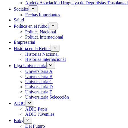
Audetx Asociación Uruguaya de Deportistas Trasplantad
Sociales
Fechas Importantes
Salud
Política en el futbol
Política Nacional
Política Internacional
Empresarial
Historia en la Retina
Historias Nacional
Historias Internacional
Liga Universitaria
Universitaria A
Universitaria B
Universitaria C
Universitaria D
Universitaria E
Universitaria Seleccción
ADIC
ADIC Papis
ADIC Juveniles
Baby
Del Futuro