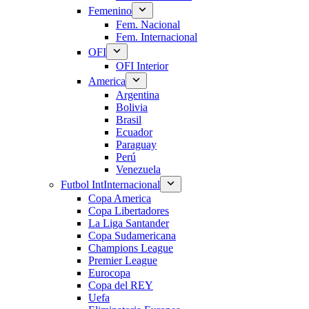
Femenino
Fem. Nacional
Fem. Internacional
OFI
OFI Interior
America
Argentina
Bolivia
Brasil
Ecuador
Paraguay
Perú
Venezuela
Futbol Int
Internacional
Copa America
Copa Libertadores
La Liga Santander
Copa Sudamericana
Champions League
Premier League
Eurocopa
Copa del REY
Uefa