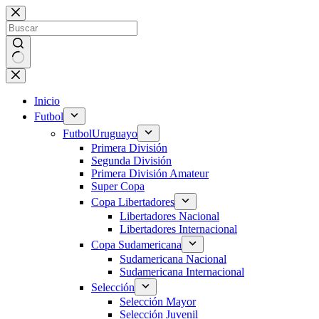
Saltar
al
contenido
Sin
resultados
Inicio
Futbol
Futbol
Uruguayo
Primera División
Segunda División
Primera División Amateur
Super Copa
Copa Libertadores
Libertadores Nacional
Libertadores Internacional
Copa Sudamericana
Sudamericana Nacional
Sudamericana Internacional
Selección
Selección Mayor
Selección Juvenil