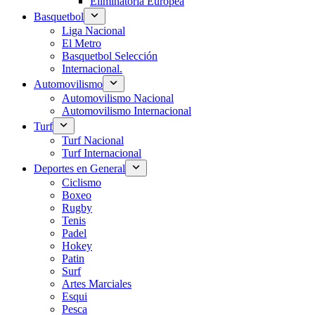
Eliminatoria Europea
Basquetbol
Liga Nacional
El Metro
Basquetbol Selección
Internacional.
Automovilismo
Automovilismo Nacional
Automovilismo Internacional
Turf
Turf Nacional
Turf Internacional
Deportes en General
Ciclismo
Boxeo
Rugby
Tenis
Padel
Hokey
Patin
Surf
Artes Marciales
Esqui
Pesca