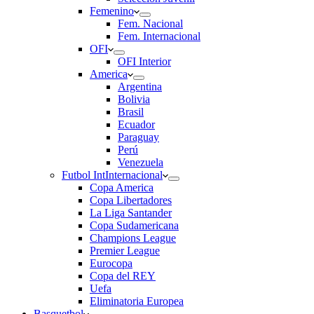
Femenino
Fem. Nacional
Fem. Internacional
OFI
OFI Interior
America
Argentina
Bolivia
Brasil
Ecuador
Paraguay
Perú
Venezuela
Futbol Int
Internacional
Copa America
Copa Libertadores
La Liga Santander
Copa Sudamericana
Champions League
Premier League
Eurocopa
Copa del REY
Uefa
Eliminatoria Europea
Basquetbol