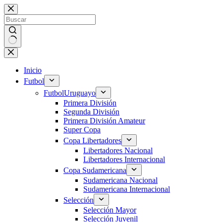
Saltar
al
contenido
Sin
resultados
Inicio
Futbol
Futbol
Uruguayo
Primera División
Segunda División
Primera División Amateur
Super Copa
Copa Libertadores
Libertadores Nacional
Libertadores Internacional
Copa Sudamericana
Sudamericana Nacional
Sudamericana Internacional
Selección
Selección Mayor
Selección Juvenil