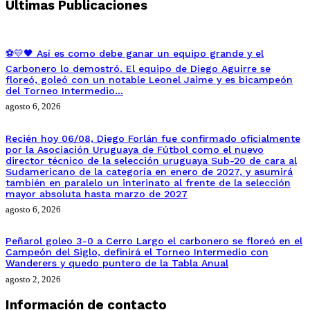
Ultimas Publicaciones
⚽💛🖤 Así es como debe ganar un equipo grande y el
Carbonero lo demostró. El equipo de Diego Aguirre se
floreó, goleó con un notable Leonel Jaime y es bicampeón
del Torneo Intermedio…
agosto 6, 2026
Recién hoy 06/08, Diego Forlán fue confirmado oficialmente
por la Asociación Uruguaya de Fútbol como el nuevo
director técnico de la selección uruguaya Sub-20 de cara al
Sudamericano de la categoría en enero de 2027, y asumirá
también en paralelo un interinato al frente de la selección
mayor absoluta hasta marzo de 2027
agosto 6, 2026
Peñarol goleo 3-0 a Cerro Largo el carbonero se floreó en el
Campeón del Siglo, definirá el Torneo Intermedio con
Wanderers y quedo puntero de la Tabla Anual
agosto 2, 2026
Información de contacto