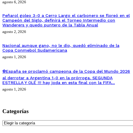
agosto 6, 2026
Peñarol goleo 3-0 a Cerro Largo el carbonero se floreó en el
Campeón del Siglo, definirá el Torneo Intermedio con
Wanderers y quedo puntero de la Tabla Anual
agosto 2, 2026
Nacional aunque gano, no le dio, quedó eliminado de la
Copa Conmebol Sudamericana
agosto 1, 2026
⚽España se proclamó campeona de la Copa del Mundo 2026
al derrotar a Argentina 1-0 en la prórroga. SEGUNDA
ESTRELLA Y OLÉ !!! hay joda en esta final con la FIFA…
agosto 1, 2026
Categorías
Categorías