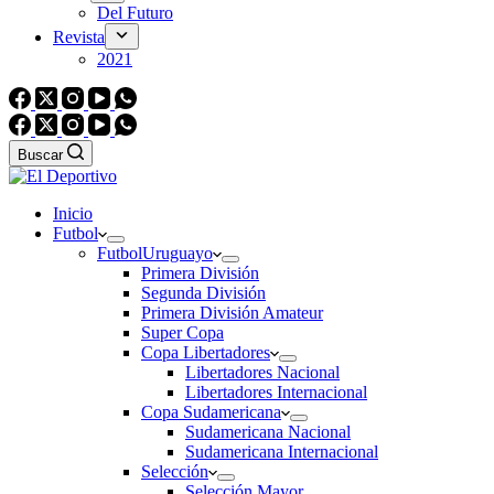
Del Futuro
Revista
2021
Buscar
Inicio
Futbol
Futbol
Uruguayo
Primera División
Segunda División
Primera División Amateur
Super Copa
Copa Libertadores
Libertadores Nacional
Libertadores Internacional
Copa Sudamericana
Sudamericana Nacional
Sudamericana Internacional
Selección
Selección Mayor