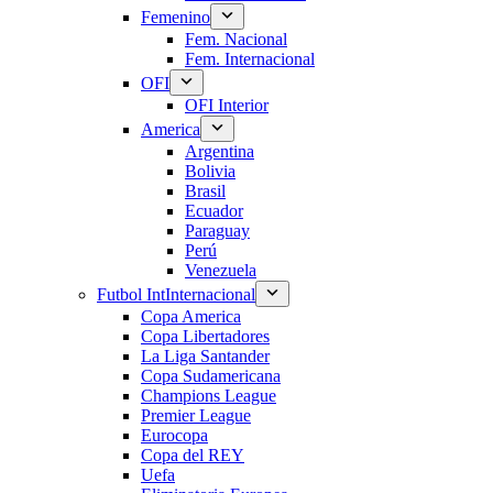
Femenino
Fem. Nacional
Fem. Internacional
OFI
OFI Interior
America
Argentina
Bolivia
Brasil
Ecuador
Paraguay
Perú
Venezuela
Futbol Int
Internacional
Copa America
Copa Libertadores
La Liga Santander
Copa Sudamericana
Champions League
Premier League
Eurocopa
Copa del REY
Uefa