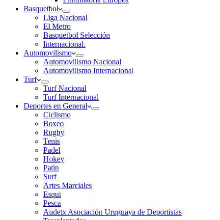
Basquetbol
Liga Nacional
El Metro
Basquetbol Selección
Internacional.
Automovilismo
Automovilismo Nacional
Automovilismo Internacional
Turf
Turf Nacional
Turf Internacional
Deportes en General
Ciclismo
Boxeo
Rugby
Tenis
Padel
Hokey
Patin
Surf
Artes Marciales
Esqui
Pesca
Audetx Asociación Uruguaya de Deportistas