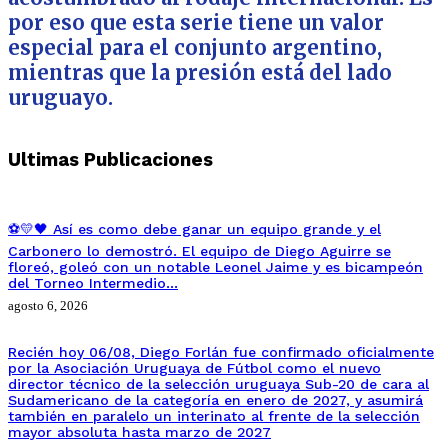
por eso que esta serie tiene un valor
especial para el conjunto argentino,
mientras que la presión está del lado
uruguayo.
Ultimas Publicaciones
⚽💛🖤 Así es como debe ganar un equipo grande y el
Carbonero lo demostró. El equipo de Diego Aguirre se
floreó, goleó con un notable Leonel Jaime y es bicampeón
del Torneo Intermedio…
agosto 6, 2026
Recién hoy 06/08, Diego Forlán fue confirmado oficialmente
por la Asociación Uruguaya de Fútbol como el nuevo
director técnico de la selección uruguaya Sub-20 de cara al
Sudamericano de la categoría en enero de 2027, y asumirá
también en paralelo un interinato al frente de la selección
mayor absoluta hasta marzo de 2027