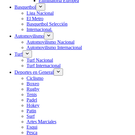
Eliminatoria Europea
Basquetbol
Liga Nacional
El Metro
Basquetbol Selección
Internacional.
Automovilismo
Automovilismo Nacional
Automovilismo Internacional
Turf
Turf Nacional
Turf Internacional
Deportes en General
Ciclismo
Boxeo
Rugby
Tenis
Padel
Hokey
Patin
Surf
Artes Marciales
Esqui
Pesca