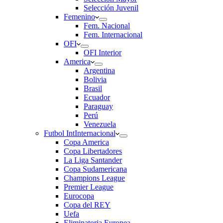
Selección Juvenil
Femenino
Fem. Nacional
Fem. Internacional
OFI
OFI Interior
America
Argentina
Bolivia
Brasil
Ecuador
Paraguay
Perú
Venezuela
Futbol Int
Internacional
Copa America
Copa Libertadores
La Liga Santander
Copa Sudamericana
Champions League
Premier League
Eurocopa
Copa del REY
Uefa
Eliminatoria Europea