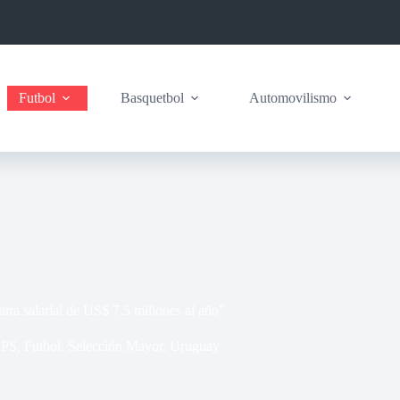
Futbol
Basquetbol
Automovilismo
ra salarial de US$ 7.5 millones al año”
BPS
,
Futbol
,
Selección Mayor
,
Uruguay