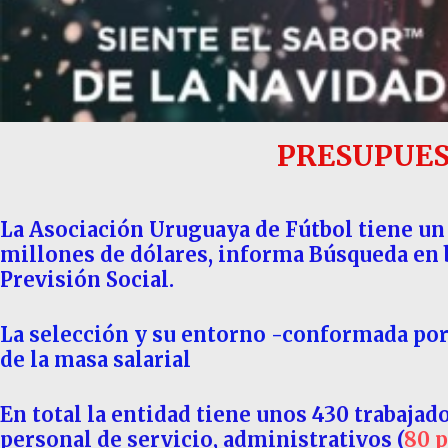
PRESUPUES
La Asociación Uruguaya de Fútbol tiene un 
millones de dólares, informa Búsqueda en b
Previsión Social.
La selección y su entorno -conformada por
de la masa salarial
En total la entidad tiene unos 430 trabajad
personal de servicio, administrativos (
80 