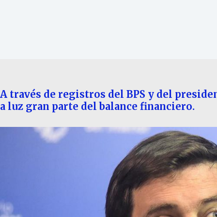
A través de registros del BPS y del preside
a luz gran parte del balance financiero.