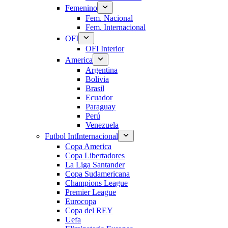
Femenino
Fem. Nacional
Fem. Internacional
OFI
OFI Interior
America
Argentina
Bolivia
Brasil
Ecuador
Paraguay
Perú
Venezuela
Futbol Int
Internacional
Copa America
Copa Libertadores
La Liga Santander
Copa Sudamericana
Champions League
Premier League
Eurocopa
Copa del REY
Uefa