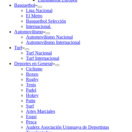
Basquetbol
Liga Nacional
El Metro
Basquetbol Selección
Internacional.
Automovilismo
Automovilismo Nacional
Automovilismo Internacional
Turf
Turf Nacional
Turf Internacional
Deportes en General
Ciclismo
Boxeo
Rugby
Tenis
Padel
Hokey
Patin
Surf
Artes Marciales
Esqui
Pesca
Audetx Asociación Uruguaya de Deportistas