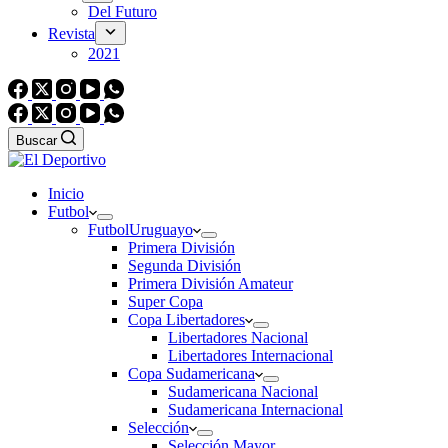
Del Futuro
Revista
2021
Buscar
Inicio
Futbol
Futbol
Uruguayo
Primera División
Segunda División
Primera División Amateur
Super Copa
Copa Libertadores
Libertadores Nacional
Libertadores Internacional
Copa Sudamericana
Sudamericana Nacional
Sudamericana Internacional
Selección
Selección Mayor