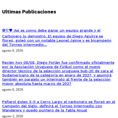
Ultimas Publicaciones
⚽💛🖤 Así es como debe ganar un equipo grande y el
Carbonero lo demostró. El equipo de Diego Aguirre se
floreó, goleó con un notable Leonel Jaime y es bicampeón
del Torneo Intermedio…
agosto 6, 2026
Recién hoy 06/08, Diego Forlán fue confirmado oficialmente
por la Asociación Uruguaya de Fútbol como el nuevo
director técnico de la selección uruguaya Sub-20 de cara al
Sudamericano de la categoría en enero de 2027, y asumirá
también en paralelo un interinato al frente de la selección
mayor absoluta hasta marzo de 2027
agosto 6, 2026
Peñarol goleo 3-0 a Cerro Largo el carbonero se floreó en el
Campeón del Siglo, definirá el Torneo Intermedio con
Wanderers y quedo puntero de la Tabla Anual
agosto 2, 2026