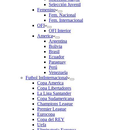
Selección Juvenil
Femenino
Fem. Nacional
Fem. Internacional
OFI
OFI Interior
America
Argentina
Bolivia
Brasil
Ecuador
Paraguay
Perú
Venezuela
Futbol Int
Internacional
Copa America
Copa Libertadores
La Liga Santander
Copa Sudamericana
Champions League
Premier League
Eurocopa
Copa del REY
Uefa
Eliminatoria Europea