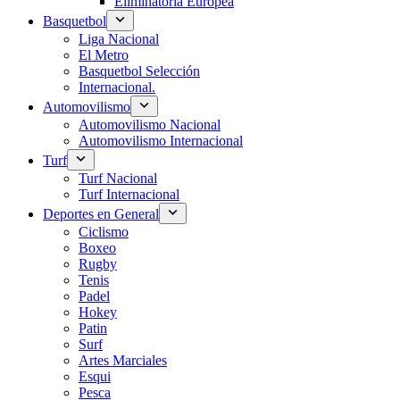
Eliminatoria Europea
Basquetbol
Liga Nacional
El Metro
Basquetbol Selección
Internacional.
Automovilismo
Automovilismo Nacional
Automovilismo Internacional
Turf
Turf Nacional
Turf Internacional
Deportes en General
Ciclismo
Boxeo
Rugby
Tenis
Padel
Hokey
Patin
Surf
Artes Marciales
Esqui
Pesca