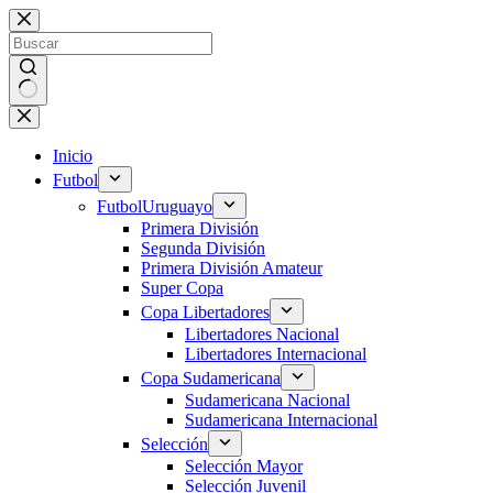
Saltar
al
contenido
Sin
resultados
Inicio
Futbol
Futbol
Uruguayo
Primera División
Segunda División
Primera División Amateur
Super Copa
Copa Libertadores
Libertadores Nacional
Libertadores Internacional
Copa Sudamericana
Sudamericana Nacional
Sudamericana Internacional
Selección
Selección Mayor
Selección Juvenil