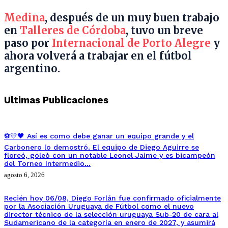
Medina
, después de un muy buen trabajo
en
Talleres de Córdoba
, tuvo un breve
paso por
Internacional de Porto Alegre
y
ahora volverá a trabajar en el fútbol
argentino.
Ultimas Publicaciones
⚽💛🖤 Así es como debe ganar un equipo grande y el
Carbonero lo demostró. El equipo de Diego Aguirre se
floreó, goleó con un notable Leonel Jaime y es bicampeón
del Torneo Intermedio…
agosto 6, 2026
Recién hoy 06/08, Diego Forlán fue confirmado oficialmente
por la Asociación Uruguaya de Fútbol como el nuevo
director técnico de la selección uruguaya Sub-20 de cara al
Sudamericano de la categoría en enero de 2027, y asumirá