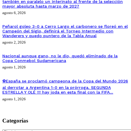
también en paralelo un interinato al frente de la selección
mayor absoluta hasta marzo de 2027
agosto 6, 2026
Peñarol goleo 3-0 a Cerro Largo el carbonero se floreó en el
Campeón del Siglo, definirá el Torneo Intermedio con
Wanderers y quedo puntero de la Tabla Anual
agosto 2, 2026
Nacional aunque gano, no le dio, quedó eliminado de la
Copa Conmebol Sudamericana
agosto 1, 2026
⚽España se proclamó campeona de la Copa del Mundo 2026
al derrotar a Argentina 1-0 en la prórroga. SEGUNDA
ESTRELLA Y OLÉ !!! hay joda en esta final con la FIFA…
agosto 1, 2026
Categorías