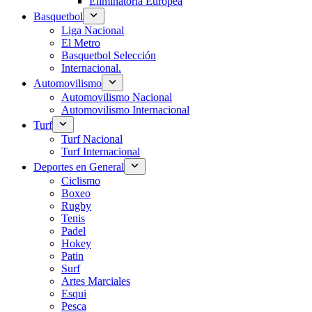
Eliminatoria Europea
Basquetbol
Liga Nacional
El Metro
Basquetbol Selección
Internacional.
Automovilismo
Automovilismo Nacional
Automovilismo Internacional
Turf
Turf Nacional
Turf Internacional
Deportes en General
Ciclismo
Boxeo
Rugby
Tenis
Padel
Hokey
Patin
Surf
Artes Marciales
Esqui
Pesca