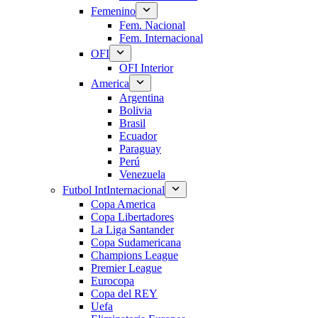
Femenino
Fem. Nacional
Fem. Internacional
OFI
OFI Interior
America
Argentina
Bolivia
Brasil
Ecuador
Paraguay
Perú
Venezuela
Futbol Int
Internacional
Copa America
Copa Libertadores
La Liga Santander
Copa Sudamericana
Champions League
Premier League
Eurocopa
Copa del REY
Uefa