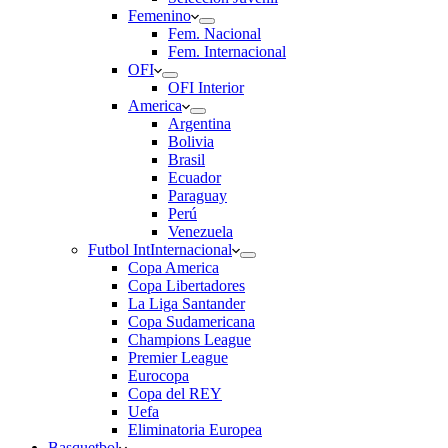
Femenino
Fem. Nacional
Fem. Internacional
OFI
OFI Interior
America
Argentina
Bolivia
Brasil
Ecuador
Paraguay
Perú
Venezuela
Futbol Int
Internacional
Copa America
Copa Libertadores
La Liga Santander
Copa Sudamericana
Champions League
Premier League
Eurocopa
Copa del REY
Uefa
Eliminatoria Europea
Basquetbol