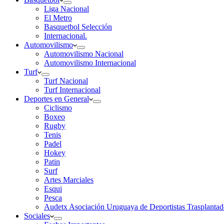
Liga Nacional
El Metro
Basquetbol Selección
Internacional.
Automovilismo
Automovilismo Nacional
Automovilismo Internacional
Turf
Turf Nacional
Turf Internacional
Deportes en General
Ciclismo
Boxeo
Rugby
Tenis
Padel
Hokey
Patin
Surf
Artes Marciales
Esqui
Pesca
Audetx Asociación Uruguaya de Deportistas Trasplantad
Sociales