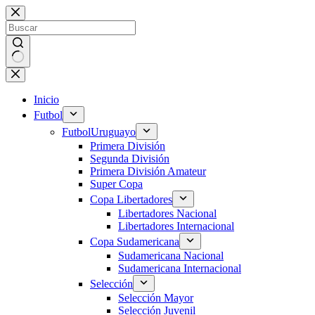
Saltar
al
contenido
Sin
resultados
Inicio
Futbol
Futbol
Uruguayo
Primera División
Segunda División
Primera División Amateur
Super Copa
Copa Libertadores
Libertadores Nacional
Libertadores Internacional
Copa Sudamericana
Sudamericana Nacional
Sudamericana Internacional
Selección
Selección Mayor
Selección Juvenil