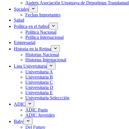
Audetx Asociación Uruguaya de Deportistas Trasplantad
Sociales
Fechas Importantes
Salud
Política en el futbol
Política Nacional
Política Internacional
Empresarial
Historia en la Retina
Historias Nacional
Historias Internacional
Liga Universitaria
Universitaria A
Universitaria B
Universitaria C
Universitaria D
Universitaria E
Universitaria Seleccción
ADIC
ADIC Papis
ADIC Juveniles
Baby
Del Futuro