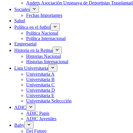
Audetx Asociación Uruguaya de Deportistas Trasplantad
Sociales
Fechas Importantes
Salud
Política en el futbol
Política Nacional
Política Internacional
Empresarial
Historia en la Retina
Historias Nacional
Historias Internacional
Liga Universitaria
Universitaria A
Universitaria B
Universitaria C
Universitaria D
Universitaria E
Universitaria Seleccción
ADIC
ADIC Papis
ADIC Juveniles
Baby
Del Futuro