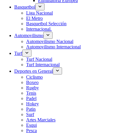
Eliminatoria Europea
Basquetbol
Liga Nacional
El Metro
Basquetbol Selección
Internacional.
Automovilismo
Automovilismo Nacional
Automovilismo Internacional
Turf
Turf Nacional
Turf Internacional
Deportes en General
Ciclismo
Boxeo
Rugby
Tenis
Padel
Hokey
Patin
Surf
Artes Marciales
Esqui
Pesca