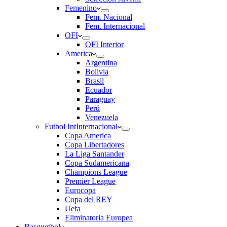
Femenino
Fem. Nacional
Fem. Internacional
OFI
OFI Interior
America
Argentina
Bolivia
Brasil
Ecuador
Paraguay
Perú
Venezuela
Futbol Int
Internacional
Copa America
Copa Libertadores
La Liga Santander
Copa Sudamericana
Champions League
Premier League
Eurocopa
Copa del REY
Uefa
Eliminatoria Europea
Basquetbol