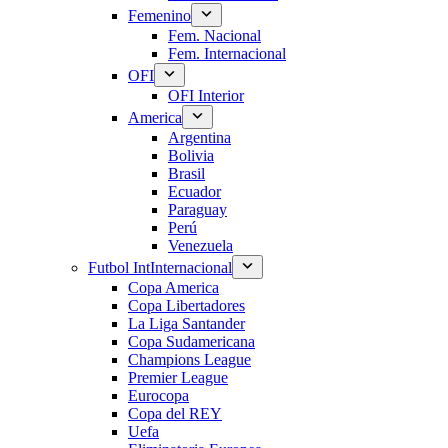
Femenino
Fem. Nacional
Fem. Internacional
OFI
OFI Interior
America
Argentina
Bolivia
Brasil
Ecuador
Paraguay
Perú
Venezuela
Futbol Int
Internacional
Copa America
Copa Libertadores
La Liga Santander
Copa Sudamericana
Champions League
Premier League
Eurocopa
Copa del REY
Uefa