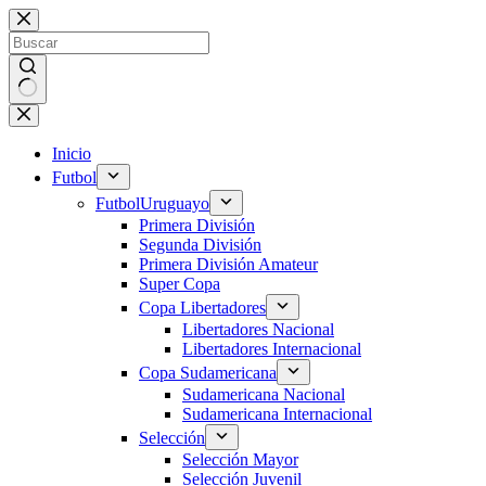
Saltar
al
contenido
Sin
resultados
Inicio
Futbol
Futbol
Uruguayo
Primera División
Segunda División
Primera División Amateur
Super Copa
Copa Libertadores
Libertadores Nacional
Libertadores Internacional
Copa Sudamericana
Sudamericana Nacional
Sudamericana Internacional
Selección
Selección Mayor
Selección Juvenil