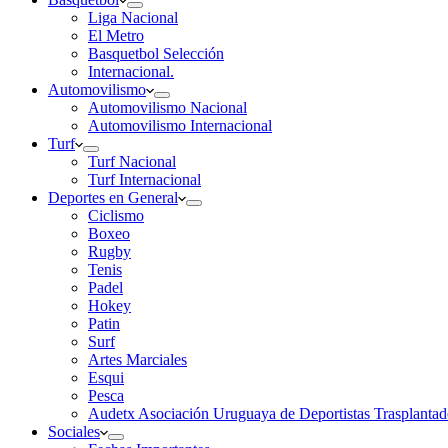
Liga Nacional
El Metro
Basquetbol Selección
Internacional.
Automovilismo
Automovilismo Nacional
Automovilismo Internacional
Turf
Turf Nacional
Turf Internacional
Deportes en General
Ciclismo
Boxeo
Rugby
Tenis
Padel
Hokey
Patin
Surf
Artes Marciales
Esqui
Pesca
Audetx Asociación Uruguaya de Deportistas Trasplantad
Sociales