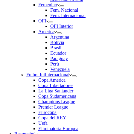
Femenino
Fem. Nacional
Fem. Internacional
OFI
OFI Interior
America
Argentina
Bolivia
Brasil
Ecuador
Paraguay
Perú
Venezuela
Futbol Int
Internacional
Copa America
Copa Libertadores
La Liga Santander
Copa Sudamericana
Champions League
Premier League
Eurocopa
Copa del REY
Uefa
Eliminatoria Europea
Basquetbol