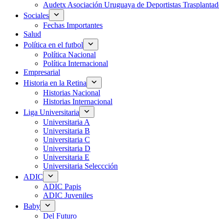
Audetx Asociación Uruguaya de Deportistas Trasplantad
Sociales
Fechas Importantes
Salud
Política en el futbol
Política Nacional
Política Internacional
Empresarial
Historia en la Retina
Historias Nacional
Historias Internacional
Liga Universitaria
Universitaria A
Universitaria B
Universitaria C
Universitaria D
Universitaria E
Universitaria Seleccción
ADIC
ADIC Papis
ADIC Juveniles
Baby
Del Futuro