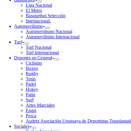
Liga Nacional
El Metro
Basquetbol Selección
Internacional.
Automovilismo
Automovilismo Nacional
Automovilismo Internacional
Turf
Turf Nacional
Turf Internacional
Deportes en General
Ciclismo
Boxeo
Rugby
Tenis
Padel
Hokey
Patin
Surf
Artes Marciales
Esqui
Pesca
Audetx Asociación Uruguaya de Deportistas Trasplantad
Sociales