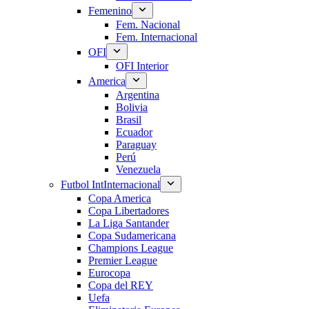
Femenino
Fem. Nacional
Fem. Internacional
OFI
OFI Interior
America
Argentina
Bolivia
Brasil
Ecuador
Paraguay
Perú
Venezuela
Futbol Int
Internacional
Copa America
Copa Libertadores
La Liga Santander
Copa Sudamericana
Champions League
Premier League
Eurocopa
Copa del REY
Uefa