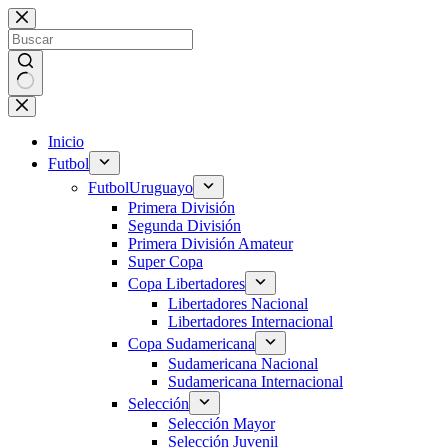
Saltar
al
contenido
Sin
resultados
Inicio
Futbol
Futbol
Uruguayo
Primera División
Segunda División
Primera División Amateur
Super Copa
Copa Libertadores
Libertadores Nacional
Libertadores Internacional
Copa Sudamericana
Sudamericana Nacional
Sudamericana Internacional
Selección
Selección Mayor
Selección Juvenil