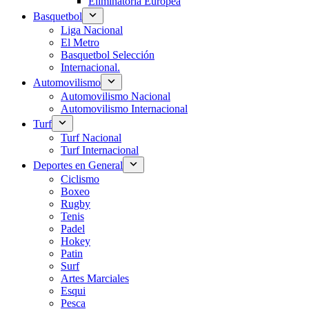
Eliminatoria Europea
Basquetbol
Liga Nacional
El Metro
Basquetbol Selección
Internacional.
Automovilismo
Automovilismo Nacional
Automovilismo Internacional
Turf
Turf Nacional
Turf Internacional
Deportes en General
Ciclismo
Boxeo
Rugby
Tenis
Padel
Hokey
Patin
Surf
Artes Marciales
Esqui
Pesca