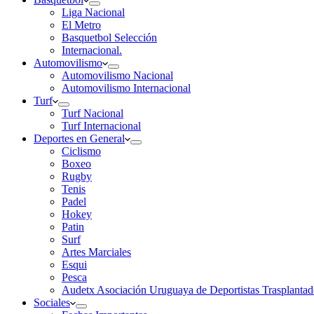
Liga Nacional
El Metro
Basquetbol Selección
Internacional.
Automovilismo
Automovilismo Nacional
Automovilismo Internacional
Turf
Turf Nacional
Turf Internacional
Deportes en General
Ciclismo
Boxeo
Rugby
Tenis
Padel
Hokey
Patin
Surf
Artes Marciales
Esqui
Pesca
Audetx Asociación Uruguaya de Deportistas Trasplantad
Sociales