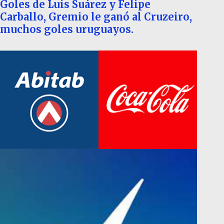
Goles de Luis Suárez y Felipe
Carballo, Gremio le ganó al Cruzeiro,
muchos goles uruguayos.