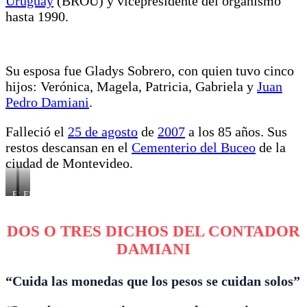
Uruguay
(BROU) y vicepresidente del organismo
hasta 1990.
Su esposa fue Gladys Sobrero, con quien tuvo cinco
hijos: Verónica, Magela, Patricia, Gabriela y
Juan
Pedro Damiani
.
Falleció el
25 de agosto
de
2007
a los 85 años. Sus
restos descansan en el
Cementerio del Buceo
de la
ciudad de Montevideo.
ESTADIO
EL
JOSÉ
CONTADOR
PEDRO
CON
DAMIANI
HINCHAS
DOS O TRES DICHOS DEL CONTADOR
DAMIANI
“Cuida las monedas que los pesos se cuidan solos”