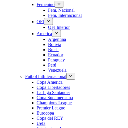
Femenino
Fem. Nacional
Fem. Internacional
OFI
OFI Interior
America
Argentina
Bolivia
Brasil
Ecuador
Paraguay
Perú
Venezuela
Futbol Int
Internacional
Copa America
Copa Libertadores
La Liga Santander
Copa Sudamericana
Champions League
Premier League
Eurocopa
Copa del REY
Uefa