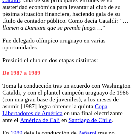
Cataldi
. Una de sus principales virtudes es su
austeridad económica para levantar al club de su
pésima situación financiera, haciendo gala de su
título de contador público. Como decía Cataldí:
“…
llamen a Damiani que se prende fuego…
.”
Fue delegado olímpico uruguayo en varias
oportunidades.
Presidió el club en dos etapas distintas:
De 1987 a 1989
Toma la conducción tras un acuerdo con Washington
Cataldi, y con el plantel campeón uruguayo de 1986
(con una gran base de juveniles), a los meses de
asumir [1987] logra obtener la quinta
Copa
Libertadores de América
en una final electrizante
ante el
América de Cali
en
Santiago de Chile
.
En
1989
deja la conducción de
Peñarol
tras no