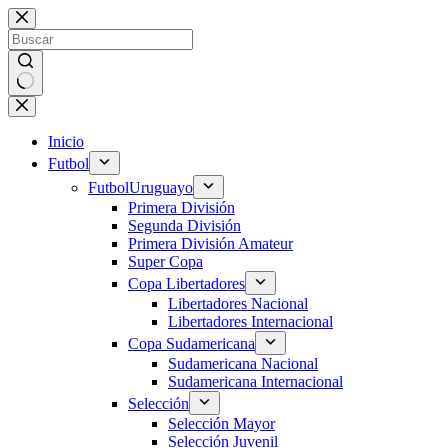
Saltar
al
contenido
Sin
resultados
Inicio
Futbol
Futbol
Uruguayo
Primera División
Segunda División
Primera División Amateur
Super Copa
Copa Libertadores
Libertadores Nacional
Libertadores Internacional
Copa Sudamericana
Sudamericana Nacional
Sudamericana Internacional
Selección
Selección Mayor
Selección Juvenil