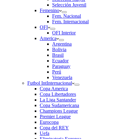
Selección Juvenil
Femenino
Fem. Nacional
Fem. Internacional
OFI
OFI Interior
America
Argentina
Bolivia
Brasil
Ecuador
Paraguay
Perú
Venezuela
Futbol Int
Internacional
Copa America
Copa Libertadores
La Liga Santander
Copa Sudamericana
Champions League
Premier League
Eurocopa
Copa del REY
Uefa
Eliminatoria Europea