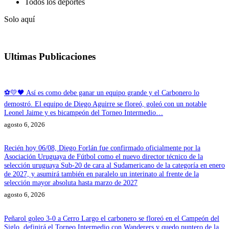
Todos los deportes
Solo aquí
Ultimas Publicaciones
⚽💛🖤 Así es como debe ganar un equipo grande y el Carbonero lo
demostró. El equipo de Diego Aguirre se floreó, goleó con un notable
Leonel Jaime y es bicampeón del Torneo Intermedio…
agosto 6, 2026
Recién hoy 06/08, Diego Forlán fue confirmado oficialmente por la
Asociación Uruguaya de Fútbol como el nuevo director técnico de la
selección uruguaya Sub-20 de cara al Sudamericano de la categoría en enero
de 2027, y asumirá también en paralelo un interinato al frente de la
selección mayor absoluta hasta marzo de 2027
agosto 6, 2026
Peñarol goleo 3-0 a Cerro Largo el carbonero se floreó en el Campeón del
Siglo, definirá el Torneo Intermedio con Wanderers y quedo puntero de la