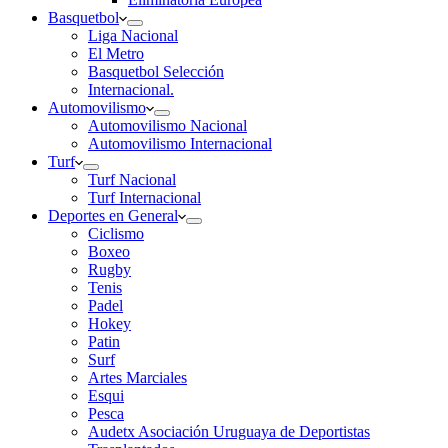
Basquetbol
Liga Nacional
El Metro
Basquetbol Selección
Internacional.
Automovilismo
Automovilismo Nacional
Automovilismo Internacional
Turf
Turf Nacional
Turf Internacional
Deportes en General
Ciclismo
Boxeo
Rugby
Tenis
Padel
Hokey
Patin
Surf
Artes Marciales
Esqui
Pesca
Audetx Asociación Uruguaya de Deportistas