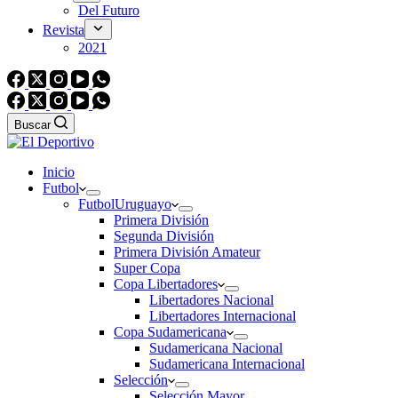
Del Futuro
Revista
2021
Buscar
Inicio
Futbol
Futbol
Uruguayo
Primera División
Segunda División
Primera División Amateur
Super Copa
Copa Libertadores
Libertadores Nacional
Libertadores Internacional
Copa Sudamericana
Sudamericana Nacional
Sudamericana Internacional
Selección
Selección Mayor