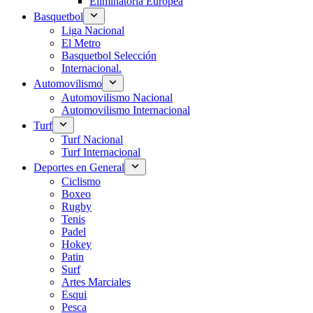
Eliminatoria Europea
Basquetbol
Liga Nacional
El Metro
Basquetbol Selección
Internacional.
Automovilismo
Automovilismo Nacional
Automovilismo Internacional
Turf
Turf Nacional
Turf Internacional
Deportes en General
Ciclismo
Boxeo
Rugby
Tenis
Padel
Hokey
Patin
Surf
Artes Marciales
Esqui
Pesca