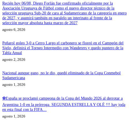
Recién hoy 06/08, Diego Forlán fue confirmado oficialmente por la
Asociación Uruguaya de Fútbol como el nuevo director técnico de la
selección uruguaya Sub-20 de cara al Sudamericano de la categoría en enero
de 2027, y asumirá también en paralelo un interinato al frente de la
selección mayor absoluta hasta marzo de 2027
agosto 6, 2026
Peñarol goleo 3-0 a Cerro Largo el carbonero se floreó en el Campeón del
Siglo, definirá el Torneo Intermedio con Wanderers y quedo puntero de la
Tabla Anual
agosto 2, 2026
Nacional aunque gano, no le dio, quedó eliminado de la Copa Conmebol
Sudamericana
agosto 1, 2026
⚽España se proclamó campeona de la Copa del Mundo 2026 al derrotar a
Argentina 1-0 en la prórroga. SEGUNDA ESTRELLA Y OLÉ !!! hay joda
en esta final con la FIFA…
agosto 1, 2026