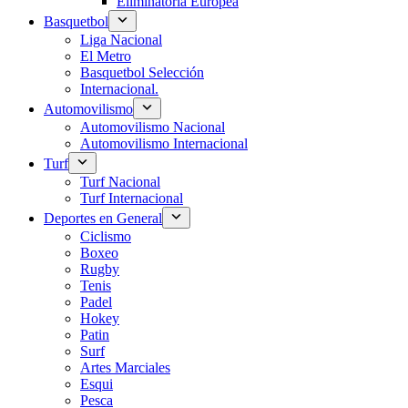
Eliminatoria Europea
Basquetbol
Liga Nacional
El Metro
Basquetbol Selección
Internacional.
Automovilismo
Automovilismo Nacional
Automovilismo Internacional
Turf
Turf Nacional
Turf Internacional
Deportes en General
Ciclismo
Boxeo
Rugby
Tenis
Padel
Hokey
Patin
Surf
Artes Marciales
Esqui
Pesca