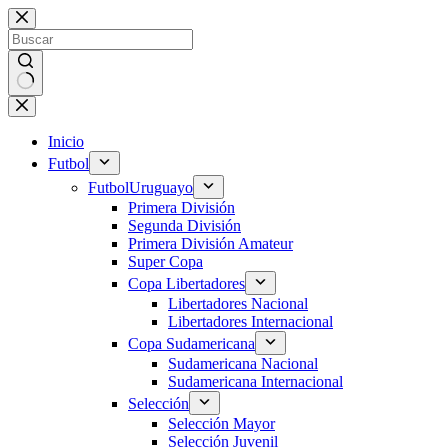
Saltar
al
contenido
Sin
resultados
Inicio
Futbol
Futbol
Uruguayo
Primera División
Segunda División
Primera División Amateur
Super Copa
Copa Libertadores
Libertadores Nacional
Libertadores Internacional
Copa Sudamericana
Sudamericana Nacional
Sudamericana Internacional
Selección
Selección Mayor
Selección Juvenil