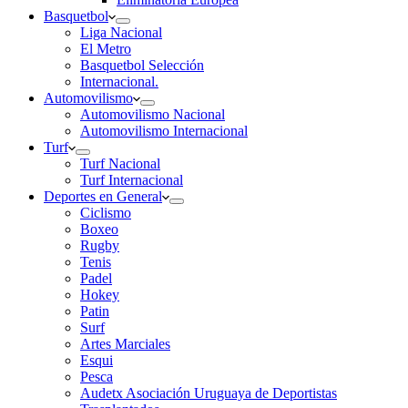
Basquetbol
Liga Nacional
El Metro
Basquetbol Selección
Internacional.
Automovilismo
Automovilismo Nacional
Automovilismo Internacional
Turf
Turf Nacional
Turf Internacional
Deportes en General
Ciclismo
Boxeo
Rugby
Tenis
Padel
Hokey
Patin
Surf
Artes Marciales
Esqui
Pesca
Audetx Asociación Uruguaya de Deportistas