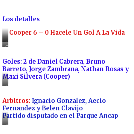
Los detalles
Cooper 6 – 0 Hacele Un Gol A La Vida
El
equipo
Carmona
de
se
Cooper
lo
Goles: 2 de Daniel Cabrera, Bruno
gran
ve
dominador
marcar
Barreto, Jorge Zambrana, Nathan Rosas y
del
como
Maxi Silvera (Cooper)
partido
si
tuviera
20
El
años
famoso
equipo
Arbitros:
Ignacio Gonzalez, Aecio
de
Carmona,
Fernandez y Belen Clavijo
comenzó
Partido disputado en el Parque Ancap
el
campeonato
con
Una
goleada
gran
de