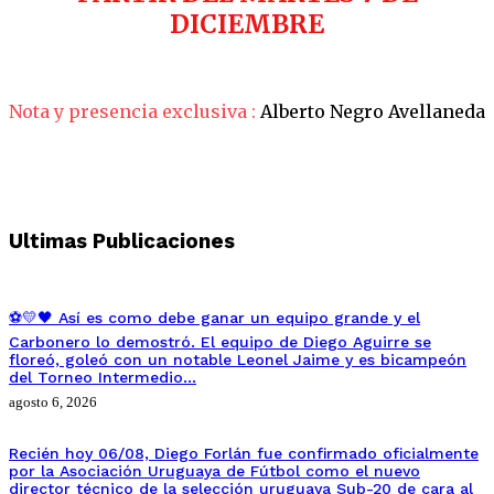
DICIEMBRE
Nota y presencia exclusiva :
Alberto Negro Avellaneda
Ultimas Publicaciones
⚽💛🖤 Así es como debe ganar un equipo grande y el
Carbonero lo demostró. El equipo de Diego Aguirre se
floreó, goleó con un notable Leonel Jaime y es bicampeón
del Torneo Intermedio…
agosto 6, 2026
Recién hoy 06/08, Diego Forlán fue confirmado oficialmente
por la Asociación Uruguaya de Fútbol como el nuevo
director técnico de la selección uruguaya Sub-20 de cara al