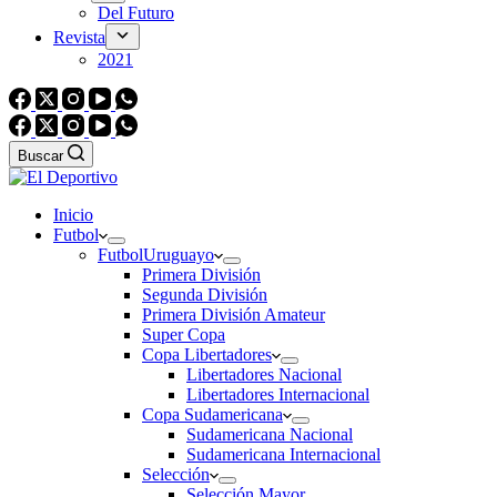
Del Futuro
Revista
2021
Buscar
Inicio
Futbol
Futbol
Uruguayo
Primera División
Segunda División
Primera División Amateur
Super Copa
Copa Libertadores
Libertadores Nacional
Libertadores Internacional
Copa Sudamericana
Sudamericana Nacional
Sudamericana Internacional
Selección
Selección Mayor