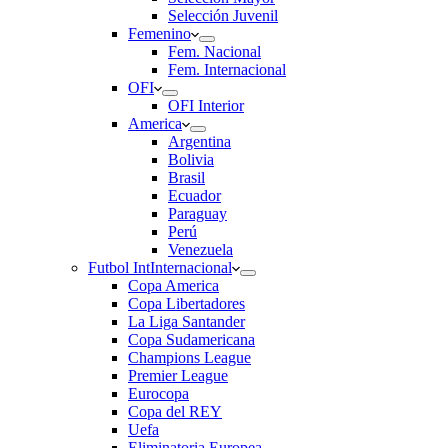
Selección Juvenil
Femenino
Fem. Nacional
Fem. Internacional
OFI
OFI Interior
America
Argentina
Bolivia
Brasil
Ecuador
Paraguay
Perú
Venezuela
Futbol Int
Internacional
Copa America
Copa Libertadores
La Liga Santander
Copa Sudamericana
Champions League
Premier League
Eurocopa
Copa del REY
Uefa
Eliminatoria Europea