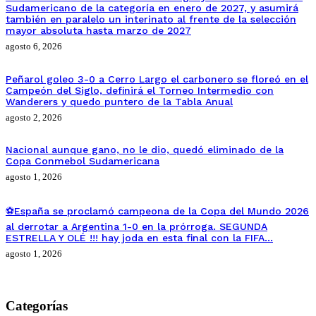
Sudamericano de la categoría en enero de 2027, y asumirá
también en paralelo un interinato al frente de la selección
mayor absoluta hasta marzo de 2027
agosto 6, 2026
Peñarol goleo 3-0 a Cerro Largo el carbonero se floreó en el
Campeón del Siglo, definirá el Torneo Intermedio con
Wanderers y quedo puntero de la Tabla Anual
agosto 2, 2026
Nacional aunque gano, no le dio, quedó eliminado de la
Copa Conmebol Sudamericana
agosto 1, 2026
⚽España se proclamó campeona de la Copa del Mundo 2026
al derrotar a Argentina 1-0 en la prórroga. SEGUNDA
ESTRELLA Y OLÉ !!! hay joda en esta final con la FIFA…
agosto 1, 2026
Categorías