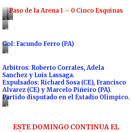
actuación
Cooper
de
Paso de la Arena 1 – 0 Cinco Esquinas
la
terna
Horrible
Entretenido
el
encuentro
potrero
Facundo
del
Ferro
Olimpico
el
Gol: Facundo Ferro (PA)
descuidado
hombre
sabiendo
gol
que
en
El
daba
el
festejo
comienzo
Olimpico
de
Arbitros: Roberto Corrales, Adela
dicho
los
campeonato
jugadores
Sanchez y Luis Lassaga.
del
Expulsados: Richard Sosa (CE), Francisco
único
gol
Alvarez (CE) y Marcelo Piñeiro (PA).
que
los
Partido disputado en el Estadio Olimpico.
llevo
al
Arbitros:
triunfo
Roberto
Corrales,
Adela
ESTE DOMINGO CONTINUA EL
Sanchez
y