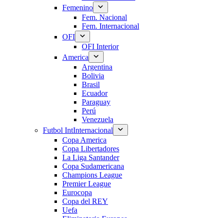
Femenino
Fem. Nacional
Fem. Internacional
OFI
OFI Interior
America
Argentina
Bolivia
Brasil
Ecuador
Paraguay
Perú
Venezuela
Futbol Int
Internacional
Copa America
Copa Libertadores
La Liga Santander
Copa Sudamericana
Champions League
Premier League
Eurocopa
Copa del REY
Uefa