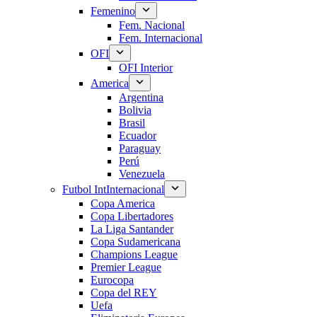
Femenino
Fem. Nacional
Fem. Internacional
OFI
OFI Interior
America
Argentina
Bolivia
Brasil
Ecuador
Paraguay
Perú
Venezuela
Futbol Int
Internacional
Copa America
Copa Libertadores
La Liga Santander
Copa Sudamericana
Champions League
Premier League
Eurocopa
Copa del REY
Uefa