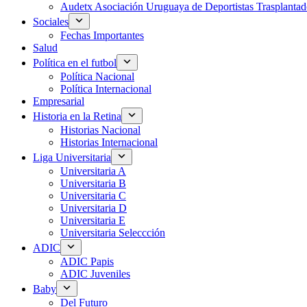
Audetx Asociación Uruguaya de Deportistas Trasplantad
Sociales
Fechas Importantes
Salud
Política en el futbol
Política Nacional
Política Internacional
Empresarial
Historia en la Retina
Historias Nacional
Historias Internacional
Liga Universitaria
Universitaria A
Universitaria B
Universitaria C
Universitaria D
Universitaria E
Universitaria Seleccción
ADIC
ADIC Papis
ADIC Juveniles
Baby
Del Futuro