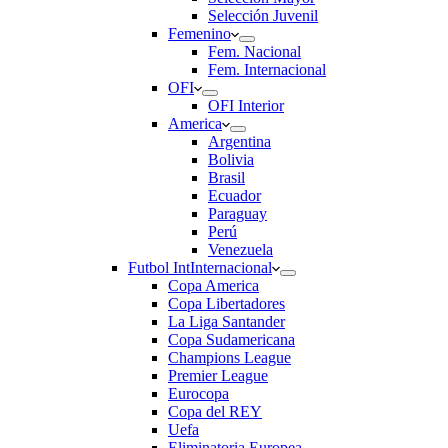
Selección Juvenil
Femenino
Fem. Nacional
Fem. Internacional
OFI
OFI Interior
America
Argentina
Bolivia
Brasil
Ecuador
Paraguay
Perú
Venezuela
Futbol Int
Internacional
Copa America
Copa Libertadores
La Liga Santander
Copa Sudamericana
Champions League
Premier League
Eurocopa
Copa del REY
Uefa
Eliminatoria Europea