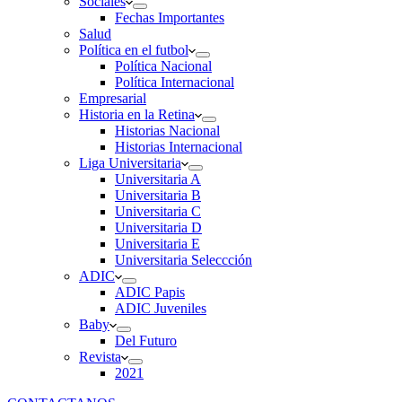
Sociales
Fechas Importantes
Salud
Política en el futbol
Política Nacional
Política Internacional
Empresarial
Historia en la Retina
Historias Nacional
Historias Internacional
Liga Universitaria
Universitaria A
Universitaria B
Universitaria C
Universitaria D
Universitaria E
Universitaria Seleccción
ADIC
ADIC Papis
ADIC Juveniles
Baby
Del Futuro
Revista
2021