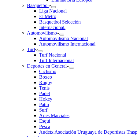
Basquetbol
Liga Nacional
El Metro
Basquetbol Selección
Internacional.
Automovilismo
Automovilismo Nacional
Automovilismo Internacional
Turf
Turf Nacional
Turf Internacional
Deportes en General
Ciclismo
Boxeo
Rugby
Tenis
Padel
Hokey
Patin
Surf
Artes Marciales
Esqui
Pesca
Audetx Asociación Uruguaya de Deportistas Trasp