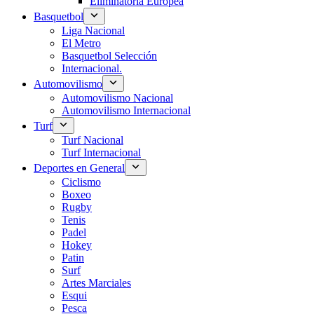
Eliminatoria Europea
Basquetbol
Liga Nacional
El Metro
Basquetbol Selección
Internacional.
Automovilismo
Automovilismo Nacional
Automovilismo Internacional
Turf
Turf Nacional
Turf Internacional
Deportes en General
Ciclismo
Boxeo
Rugby
Tenis
Padel
Hokey
Patin
Surf
Artes Marciales
Esqui
Pesca