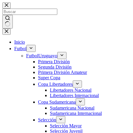
Saltar
al
contenido
Sin
resultados
Inicio
Futbol
Futbol
Uruguayo
Primera División
Segunda División
Primera División Amateur
Super Copa
Copa Libertadores
Libertadores Nacional
Libertadores Internacional
Copa Sudamericana
Sudamericana Nacional
Sudamericana Internacional
Selección
Selección Mayor
Selección Juvenil