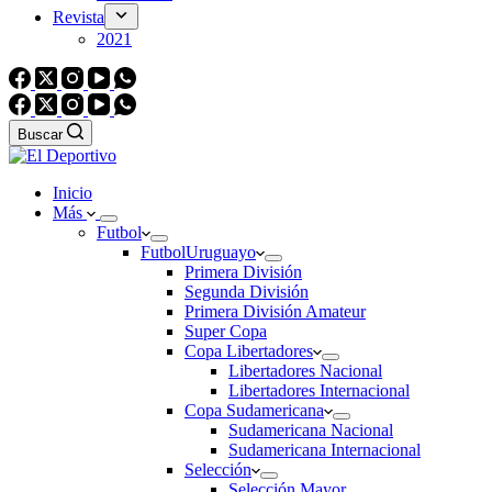
Revista
2021
Buscar
Inicio
Más
Futbol
Futbol
Uruguayo
Primera División
Segunda División
Primera División Amateur
Super Copa
Copa Libertadores
Libertadores Nacional
Libertadores Internacional
Copa Sudamericana
Sudamericana Nacional
Sudamericana Internacional
Selección
Selección Mayor