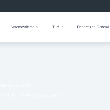
Automovilismo
Turf
Deportes en General
BOL URUGUAYO
URUGUAYO
,
TORNEO APERTURA