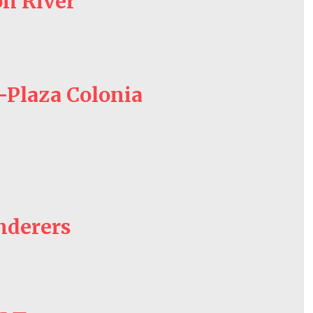
on River
-Plaza Colonia
nderers