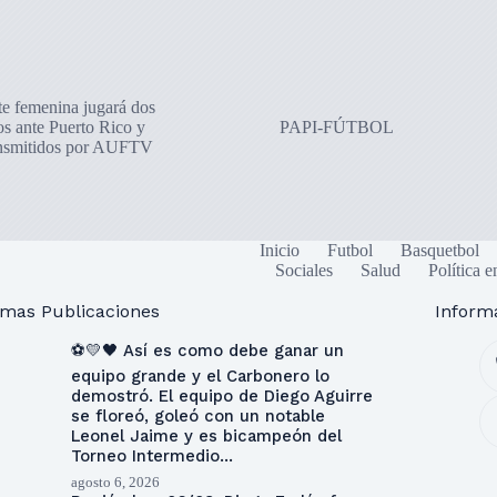
te femenina jugará dos
os ante Puerto Rico y
PAPI-FÚTBOL
ansmitidos por AUFTV
Inicio
Futbol
Basquetbol
Sociales
Salud
Política e
imas Publicaciones
Inform
⚽💛🖤 Así es como debe ganar un
equipo grande y el Carbonero lo
demostró. El equipo de Diego Aguirre
se floreó, goleó con un notable
Leonel Jaime y es bicampeón del
Torneo Intermedio…
agosto 6, 2026