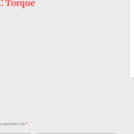
C Torque
án marcados con
*