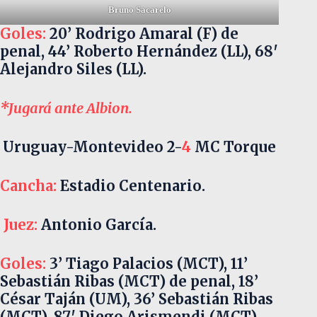
Bruno Sacarelo
Goles:
20’ Rodrigo Amaral (F) de
penal, 44’ Roberto Hernández (LL), 68′
Alejandro Siles (LL).
*Jugará ante Albion.
Uruguay-Montevideo 2-
4
MC Torque
Cancha:
Estadio Centenario.
Juez:
Antonio García.
Goles:
3’ Tiago Palacios (MCT), 11’
Sebastián Ribas (MCT) de penal, 18’
César Taján (UM), 36’ Sebastián Ribas
(MCT), 87′ Diego Arismendi (MCT),