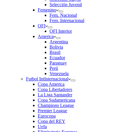
Selección Juvenil
Femenino
Fem. Nacional
Fem. Internacional
OFI
OFI Interior
America
Argentina
Bolivia
Brasil
Ecuador
Paraguay
Perú
Venezuela
Futbol Int
Internacional
Copa America
Copa Libertadores
La Liga Santander
Copa Sudamericana
Champions League
Premier League
Eurocopa
Copa del REY
Uefa
Eliminatoria Europea