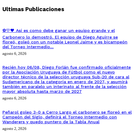
Ultimas Publicaciones
⚽💛🖤 Así es como debe ganar un equipo grande y el
Carbonero lo demostró. El equipo de Diego Aguirre se
floreó, goleó con un notable Leonel Jaime y es bicampeón
del Torneo Intermedio…
agosto 6, 2026
Recién hoy 06/08, Diego Forlán fue confirmado oficialmente
por la Asociación Uruguaya de Fútbol como el nuevo
director técnico de la selección uruguaya Sub-20 de cara al
Sudamericano de la categoría en enero de 2027, y asumirá
también en paralelo un interinato al frente de la selección
mayor absoluta hasta marzo de 2027
agosto 6, 2026
Peñarol goleo 3-0 a Cerro Largo el carbonero se floreó en el
Campeón del Siglo, definirá el Torneo Intermedio con
Wanderers y quedo puntero de la Tabla Anual
agosto 2, 2026