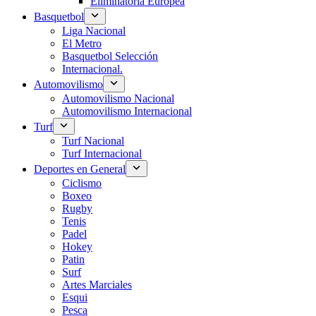
Eliminatoria Europea
Basquetbol
Liga Nacional
El Metro
Basquetbol Selección
Internacional.
Automovilismo
Automovilismo Nacional
Automovilismo Internacional
Turf
Turf Nacional
Turf Internacional
Deportes en General
Ciclismo
Boxeo
Rugby
Tenis
Padel
Hokey
Patin
Surf
Artes Marciales
Esqui
Pesca