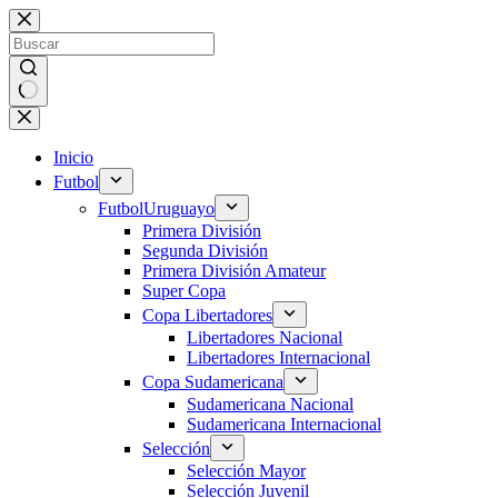
Saltar
al
contenido
Sin
resultados
Inicio
Futbol
Futbol
Uruguayo
Primera División
Segunda División
Primera División Amateur
Super Copa
Copa Libertadores
Libertadores Nacional
Libertadores Internacional
Copa Sudamericana
Sudamericana Nacional
Sudamericana Internacional
Selección
Selección Mayor
Selección Juvenil