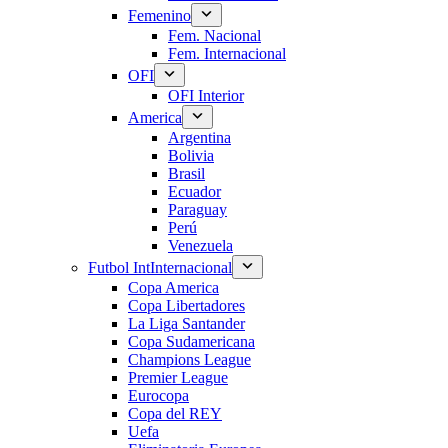
Femenino
Fem. Nacional
Fem. Internacional
OFI
OFI Interior
America
Argentina
Bolivia
Brasil
Ecuador
Paraguay
Perú
Venezuela
Futbol Int
Internacional
Copa America
Copa Libertadores
La Liga Santander
Copa Sudamericana
Champions League
Premier League
Eurocopa
Copa del REY
Uefa