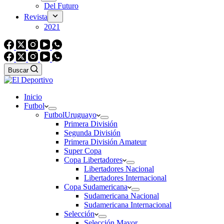
Del Futuro
Revista
2021
Buscar
Inicio
Futbol
Futbol
Uruguayo
Primera División
Segunda División
Primera División Amateur
Super Copa
Copa Libertadores
Libertadores Nacional
Libertadores Internacional
Copa Sudamericana
Sudamericana Nacional
Sudamericana Internacional
Selección
Selección Mayor