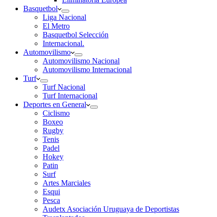
Basquetbol
Liga Nacional
El Metro
Basquetbol Selección
Internacional.
Automovilismo
Automovilismo Nacional
Automovilismo Internacional
Turf
Turf Nacional
Turf Internacional
Deportes en General
Ciclismo
Boxeo
Rugby
Tenis
Padel
Hokey
Patin
Surf
Artes Marciales
Esqui
Pesca
Audetx Asociación Uruguaya de Deportistas