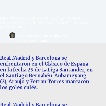
INESPERADA GOLEADA CLÁSICA, CON DOS
URUGUAYOS ENFRENTADOS, BARCELONA 4-0 AL
REAL MADRID
Mario Almada
marzo 20, 2022
Futbol
,
La Liga Santander
Real Madrid y Barcelona se
enfrentaron en el Clásico de España
en la fecha 29 de LaLiga Santander, en
el Santiago Bernabéu. Aubameyang
(2), Araujo y Ferran Torres marcaron
los goles culés.
Real Madrid y Barcelona se