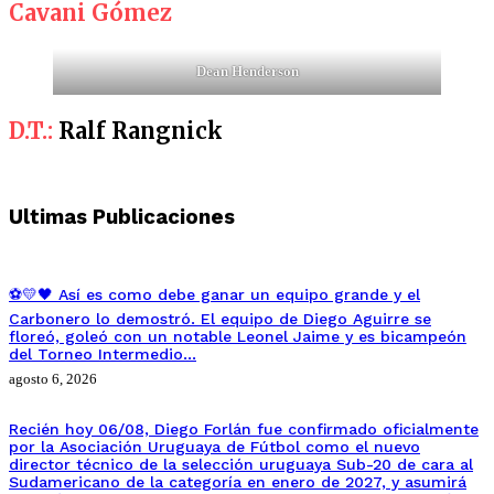
Cavani Gómez
Dean Henderson
D.T.:
Ralf Rangnick
Ultimas Publicaciones
⚽💛🖤 Así es como debe ganar un equipo grande y el
Carbonero lo demostró. El equipo de Diego Aguirre se
floreó, goleó con un notable Leonel Jaime y es bicampeón
del Torneo Intermedio…
agosto 6, 2026
Recién hoy 06/08, Diego Forlán fue confirmado oficialmente
por la Asociación Uruguaya de Fútbol como el nuevo
director técnico de la selección uruguaya Sub-20 de cara al
Sudamericano de la categoría en enero de 2027, y asumirá