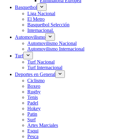
Eliminatoria Europea
Basquetbol
Liga Nacional
El Metro
Basquetbol Selección
Internacional.
Automovilismo
Automovilismo Nacional
Automovilismo Internacional
Turf
Turf Nacional
Turf Internacional
Deportes en General
Ciclismo
Boxeo
Rugby
Tenis
Padel
Hokey
Patin
Surf
Artes Marciales
Esqui
Pesca