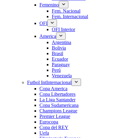
Femenino
Fem. Nacional
Fem. Internacional
OFI
OFI Interior
America
Argentina
Bolivia
Brasil
Ecuador
Paraguay
Perú
Venezuela
Futbol Int
Internacional
Copa America
Copa Libertadores
La Liga Santander
Copa Sudamericana
Champions League
Premier League
Eurocopa
Copa del REY
Uefa