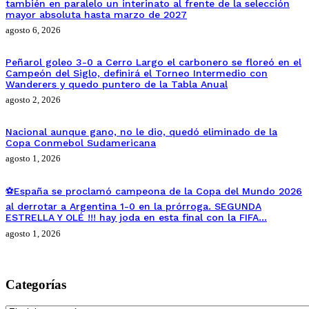
también en paralelo un interinato al frente de la selección
mayor absoluta hasta marzo de 2027
agosto 6, 2026
Peñarol goleo 3-0 a Cerro Largo el carbonero se floreó en el
Campeón del Siglo, definirá el Torneo Intermedio con
Wanderers y quedo puntero de la Tabla Anual
agosto 2, 2026
Nacional aunque gano, no le dio, quedó eliminado de la
Copa Conmebol Sudamericana
agosto 1, 2026
⚽España se proclamó campeona de la Copa del Mundo 2026
al derrotar a Argentina 1-0 en la prórroga. SEGUNDA
ESTRELLA Y OLÉ !!! hay joda en esta final con la FIFA…
agosto 1, 2026
Categorías