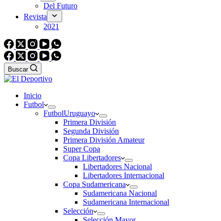
Del Futuro
Revista
2021
Buscar
Inicio
Futbol
Futbol
Uruguayo
Primera División
Segunda División
Primera División Amateur
Super Copa
Copa Libertadores
Libertadores Nacional
Libertadores Internacional
Copa Sudamericana
Sudamericana Nacional
Sudamericana Internacional
Selección
Selección Mayor