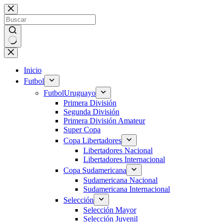
Saltar
al
contenido
Sin
resultados
Inicio
Futbol
Futbol
Uruguayo
Primera División
Segunda División
Primera División Amateur
Super Copa
Copa Libertadores
Libertadores Nacional
Libertadores Internacional
Copa Sudamericana
Sudamericana Nacional
Sudamericana Internacional
Selección
Selección Mayor
Selección Juvenil