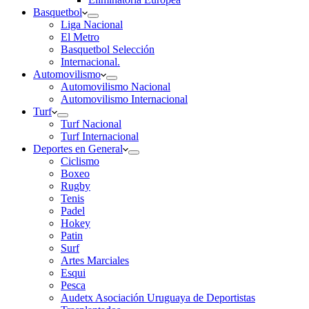
Basquetbol
Liga Nacional
El Metro
Basquetbol Selección
Internacional.
Automovilismo
Automovilismo Nacional
Automovilismo Internacional
Turf
Turf Nacional
Turf Internacional
Deportes en General
Ciclismo
Boxeo
Rugby
Tenis
Padel
Hokey
Patin
Surf
Artes Marciales
Esqui
Pesca
Audetx Asociación Uruguaya de Deportistas