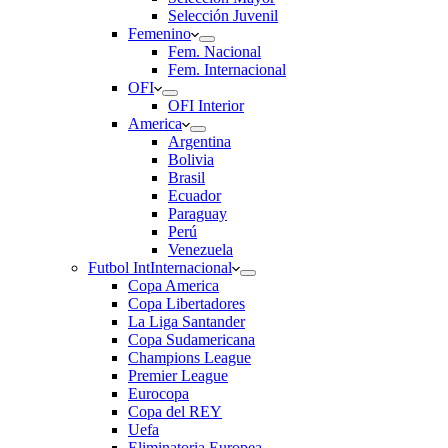
Selección Juvenil
Femenino
Fem. Nacional
Fem. Internacional
OFI
OFI Interior
America
Argentina
Bolivia
Brasil
Ecuador
Paraguay
Perú
Venezuela
Futbol Int
Internacional
Copa America
Copa Libertadores
La Liga Santander
Copa Sudamericana
Champions League
Premier League
Eurocopa
Copa del REY
Uefa
Eliminatoria Europea