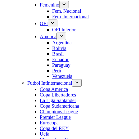
Femenino
Fem. Nacional
Fem. Internacional
OFI
OFI Interior
America
Argentina
Bolivia
Brasil
Ecuador
Paraguay
Perú
Venezuela
Futbol Int
Internacional
Copa America
Copa Libertadores
La Liga Santander
Copa Sudamericana
Champions League
Premier League
Eurocopa
Copa del REY
Uefa