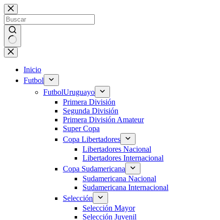
Saltar
al
contenido
Sin
resultados
Inicio
Futbol
Futbol
Uruguayo
Primera División
Segunda División
Primera División Amateur
Super Copa
Copa Libertadores
Libertadores Nacional
Libertadores Internacional
Copa Sudamericana
Sudamericana Nacional
Sudamericana Internacional
Selección
Selección Mayor
Selección Juvenil