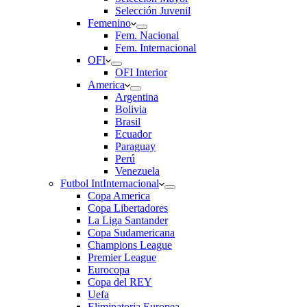
Selección Juvenil
Femenino
Fem. Nacional
Fem. Internacional
OFI
OFI Interior
America
Argentina
Bolivia
Brasil
Ecuador
Paraguay
Perú
Venezuela
Futbol Int
Internacional
Copa America
Copa Libertadores
La Liga Santander
Copa Sudamericana
Champions League
Premier League
Eurocopa
Copa del REY
Uefa
Eliminatoria Europea