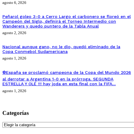
agosto 6, 2026
Peñarol goleo 3-0 a Cerro Largo el carbonero se floreó en el
Campeón del Siglo, definirá el Torneo Intermedio con
Wanderers y quedo puntero de la Tabla Anual
agosto 2, 2026
Nacional aunque gano, no le dio, quedó eliminado de la
Copa Conmebol Sudamericana
agosto 1, 2026
⚽España se proclamó campeona de la Copa del Mundo 2026
al derrotar a Argentina 1-0 en la prórroga. SEGUNDA
ESTRELLA Y OLÉ !!! hay joda en esta final con la FIFA…
agosto 1, 2026
Categorías
Categorías