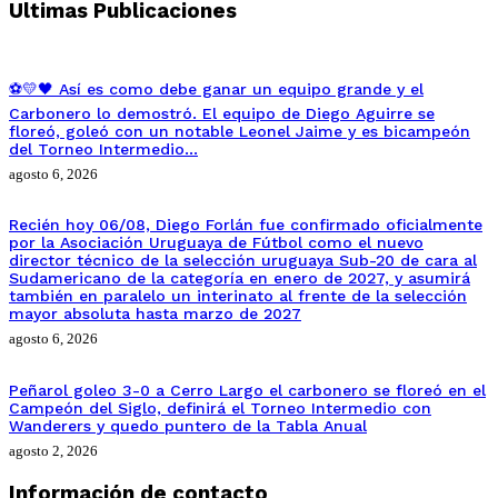
Ultimas Publicaciones
⚽💛🖤 Así es como debe ganar un equipo grande y el
Carbonero lo demostró. El equipo de Diego Aguirre se
floreó, goleó con un notable Leonel Jaime y es bicampeón
del Torneo Intermedio…
agosto 6, 2026
Recién hoy 06/08, Diego Forlán fue confirmado oficialmente
por la Asociación Uruguaya de Fútbol como el nuevo
director técnico de la selección uruguaya Sub-20 de cara al
Sudamericano de la categoría en enero de 2027, y asumirá
también en paralelo un interinato al frente de la selección
mayor absoluta hasta marzo de 2027
agosto 6, 2026
Peñarol goleo 3-0 a Cerro Largo el carbonero se floreó en el
Campeón del Siglo, definirá el Torneo Intermedio con
Wanderers y quedo puntero de la Tabla Anual
agosto 2, 2026
Información de contacto