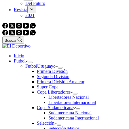
Del Futuro
Revista
2021
Buscar
Inicio
Futbol
Futbol
Uruguayo
Primera División
Segunda División
Primera División Amateur
Super Copa
Copa Libertadores
Libertadores Nacional
Libertadores Internacional
Copa Sudamericana
Sudamericana Nacional
Sudamericana Internacional
Selección
Selección Mayor