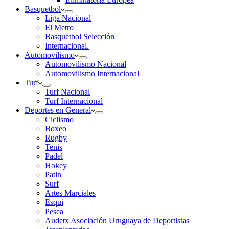
Basquetbol
Liga Nacional
El Metro
Basquetbol Selección
Internacional.
Automovilismo
Automovilismo Nacional
Automovilismo Internacional
Turf
Turf Nacional
Turf Internacional
Deportes en General
Ciclismo
Boxeo
Rugby
Tenis
Padel
Hokey
Patin
Surf
Artes Marciales
Esqui
Pesca
Audetx Asociación Uruguaya de Deportistas