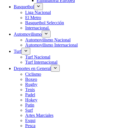
Eliminatoria Europea
Basquetbol
Liga Nacional
El Metro
Basquetbol Selección
Internacional.
Automovilismo
Automovilismo Nacional
Automovilismo Internacional
Turf
Turf Nacional
Turf Internacional
Deportes en General
Ciclismo
Boxeo
Rugby
Tenis
Padel
Hokey
Patin
Surf
Artes Marciales
Esqui
Pesca