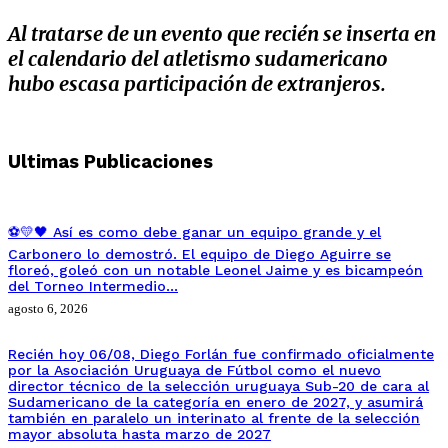
Al tratarse de un evento que recién se inserta en
el calendario del atletismo sudamericano
hubo escasa participación de extranjeros.
Ultimas Publicaciones
⚽💛🖤 Así es como debe ganar un equipo grande y el
Carbonero lo demostró. El equipo de Diego Aguirre se
floreó, goleó con un notable Leonel Jaime y es bicampeón
del Torneo Intermedio…
agosto 6, 2026
Recién hoy 06/08, Diego Forlán fue confirmado oficialmente
por la Asociación Uruguaya de Fútbol como el nuevo
director técnico de la selección uruguaya Sub-20 de cara al
Sudamericano de la categoría en enero de 2027, y asumirá
también en paralelo un interinato al frente de la selección
mayor absoluta hasta marzo de 2027