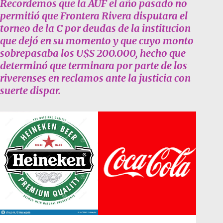
Recordemos que la AUF el año pasado no
permitió que Frontera Rivera disputara el
torneo de la C por deudas de la institucion
que dejó en su momento y que cuyo monto
sobrepasaba los U$S 200.000, hecho que
determinó que terminara por parte de los
riverenses en reclamos ante la justicia con
suerte dispar.