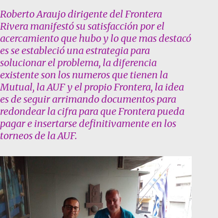
Roberto Araujo dirigente del Frontera
Rivera manifestó su satisfacción por el
acercamiento que hubo y lo que mas destacó
es se estableció una estrategia para
solucionar el problema, la diferencia
existente son los numeros que tienen la
Mutual, la AUF y el propio Frontera, la idea
es de seguir arrimando documentos para
redondear la cifra para que Frontera pueda
pagar e insertarse definitivamente en los
torneos de la AUF.