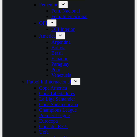
Femenino
Fem. Nacional
Fem. Internacional
OFI
OFI Interior
America
Argentina
Bolivia
Brasil
Ecuador
Paraguay
Perú
Venezuela
Futbol Int
Internacional
Copa America
Copa Libertadores
La Liga Santander
Copa Sudamericana
Champions League
Premier League
Eurocopa
Copa del REY
Uefa