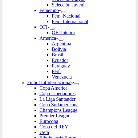
Selección Juvenil
Femenino
Fem. Nacional
Fem. Internacional
OFI
OFI Interior
America
Argentina
Bolivia
Brasil
Ecuador
Paraguay
Perú
Venezuela
Futbol Int
Internacional
Copa America
Copa Libertadores
La Liga Santander
Copa Sudamericana
Champions League
Premier League
Eurocopa
Copa del REY
Uefa
Eliminatoria Europea