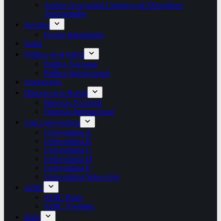
Audetx Asociación Uruguaya de Deportistas
Trasplantados
Sociales
Fechas Importantes
Salud
Política en el futbol
Política Nacional
Política Internacional
Empresarial
Historia en la Retina
Historias Nacional
Historias Internacional
Liga Universitaria
Universitaria A
Universitaria B
Universitaria C
Universitaria D
Universitaria E
Universitaria Seleccción
ADIC
ADIC Papis
ADIC Juveniles
Baby