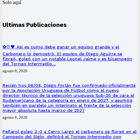
Solo aquí
Ultimas Publicaciones
⚽💛🖤 Así es como debe ganar un equipo grande y el
Carbonero lo demostró. El equipo de Diego Aguirre se
floreó, goleó con un notable Leonel Jaime y es bicampeón
del Torneo Intermedio…
agosto 6, 2026
Recién hoy 06/08, Diego Forlán fue confirmado oficialmente
por la Asociación Uruguaya de Fútbol como el nuevo
director técnico de la selección uruguaya Sub-20 de cara al
Sudamericano de la categoría en enero de 2027, y asumirá
también en paralelo un interinato al frente de la selección
mayor absoluta hasta marzo de 2027
agosto 6, 2026
Peñarol goleo 3-0 a Cerro Largo el carbonero se floreó en el
Campeón del Siglo, definirá el Torneo Intermedio con