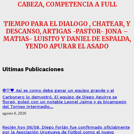
CABEZA, COMPETENCIA A FULL
TIEMPO PARA EL DIALOGO , CHATEAR, Y
DESCANSO, ARTIGAS -PASTOR- JONA –
MATIAS- LUISITO
Y DANIEL DE ESPALDA
,
YENDO APURAR EL ASADO
Ultimas Publicaciones
⚽💛🖤 Así es como debe ganar un equipo grande y el
Carbonero lo demostró. El equipo de Diego Aguirre se
floreó, goleó con un notable Leonel Jaime y es bicampeón
del Torneo Intermedio…
agosto 6, 2026
Recién hoy 06/08, Diego Forlán fue confirmado oficialmente
por la Asociación Uruguaya de Fútbol como el nuevo