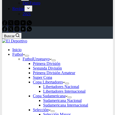
Del Futuro
Revista
2021
Buscar
Inicio
Futbol
Futbol
Uruguayo
Primera División
Segunda División
Primera División Amateur
Super Copa
Copa Libertadores
Libertadores Nacional
Libertadores Internacional
Copa Sudamericana
Sudamericana Nacional
Sudamericana Internacional
Selección
Selección Mayor