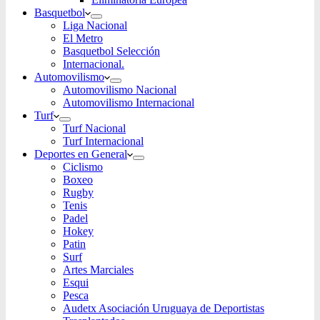
Basquetbol
Liga Nacional
El Metro
Basquetbol Selección
Internacional.
Automovilismo
Automovilismo Nacional
Automovilismo Internacional
Turf
Turf Nacional
Turf Internacional
Deportes en General
Ciclismo
Boxeo
Rugby
Tenis
Padel
Hokey
Patin
Surf
Artes Marciales
Esqui
Pesca
Audetx Asociación Uruguaya de Deportistas