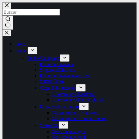
Saltar
al
contenido
Sin
resultados
Inicio
Futbol
Futbol
Uruguayo
Primera División
Segunda División
Primera División Amateur
Super Copa
Copa Libertadores
Libertadores Nacional
Libertadores Internacional
Copa Sudamericana
Sudamericana Nacional
Sudamericana Internacional
Selección
Selección Mayor
Selección Juvenil