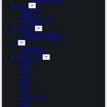
Eliminatoria Europea
Basquetbol
Liga Nacional
El Metro
Basquetbol Selección
Internacional.
Automovilismo
Automovilismo Nacional
Automovilismo Internacional
Turf
Turf Nacional
Turf Internacional
Deportes en General
Ciclismo
Boxeo
Rugby
Tenis
Padel
Hokey
Patin
Surf
Artes Marciales
Esqui
Pesca