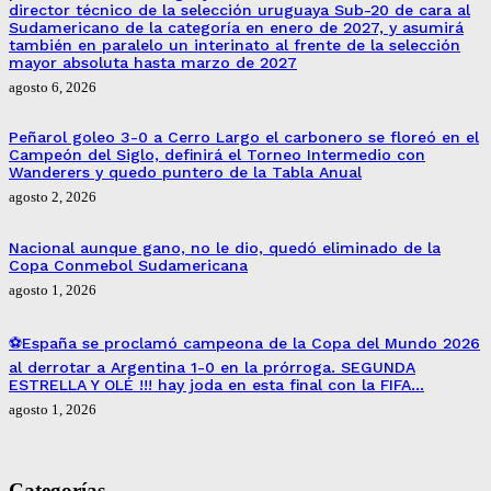
director técnico de la selección uruguaya Sub-20 de cara al
Sudamericano de la categoría en enero de 2027, y asumirá
también en paralelo un interinato al frente de la selección
mayor absoluta hasta marzo de 2027
agosto 6, 2026
Peñarol goleo 3-0 a Cerro Largo el carbonero se floreó en el
Campeón del Siglo, definirá el Torneo Intermedio con
Wanderers y quedo puntero de la Tabla Anual
agosto 2, 2026
Nacional aunque gano, no le dio, quedó eliminado de la
Copa Conmebol Sudamericana
agosto 1, 2026
⚽España se proclamó campeona de la Copa del Mundo 2026
al derrotar a Argentina 1-0 en la prórroga. SEGUNDA
ESTRELLA Y OLÉ !!! hay joda en esta final con la FIFA…
agosto 1, 2026
Categorías