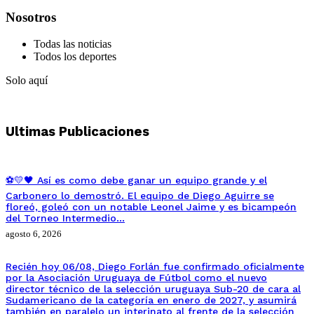
Nosotros
Todas las noticias
Todos los deportes
Solo aquí
Ultimas Publicaciones
⚽💛🖤 Así es como debe ganar un equipo grande y el
Carbonero lo demostró. El equipo de Diego Aguirre se
floreó, goleó con un notable Leonel Jaime y es bicampeón
del Torneo Intermedio…
agosto 6, 2026
Recién hoy 06/08, Diego Forlán fue confirmado oficialmente
por la Asociación Uruguaya de Fútbol como el nuevo
director técnico de la selección uruguaya Sub-20 de cara al
Sudamericano de la categoría en enero de 2027, y asumirá
también en paralelo un interinato al frente de la selección