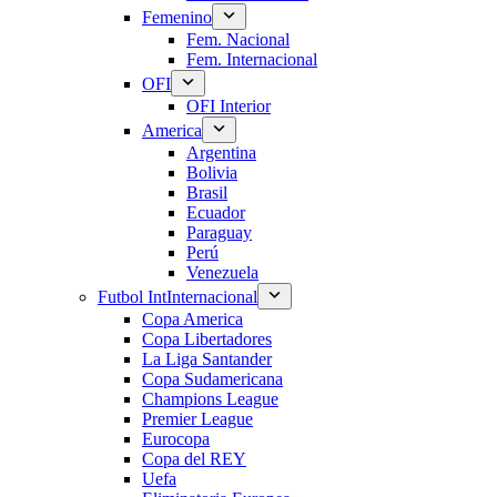
Femenino
Fem. Nacional
Fem. Internacional
OFI
OFI Interior
America
Argentina
Bolivia
Brasil
Ecuador
Paraguay
Perú
Venezuela
Futbol Int
Internacional
Copa America
Copa Libertadores
La Liga Santander
Copa Sudamericana
Champions League
Premier League
Eurocopa
Copa del REY
Uefa