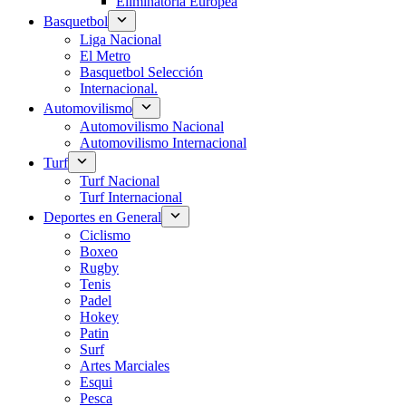
Eliminatoria Europea
Basquetbol
Liga Nacional
El Metro
Basquetbol Selección
Internacional.
Automovilismo
Automovilismo Nacional
Automovilismo Internacional
Turf
Turf Nacional
Turf Internacional
Deportes en General
Ciclismo
Boxeo
Rugby
Tenis
Padel
Hokey
Patin
Surf
Artes Marciales
Esqui
Pesca