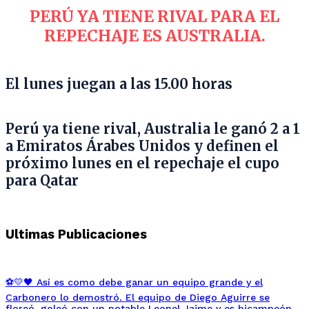
PERÚ YA TIENE RIVAL PARA EL
REPECHAJE ES AUSTRALIA.
El lunes juegan a las 15.00 horas
Perú ya tiene rival, Australia le ganó 2 a 1
a Emiratos Árabes Unidos y definen el
próximo lunes en el repechaje el cupo
para Qatar
Ultimas Publicaciones
⚽💛🖤 Así es como debe ganar un equipo grande y el
Carbonero lo demostró. El equipo de Diego Aguirre se
floreó, goleó con un notable Leonel Jaime y es bicampeón