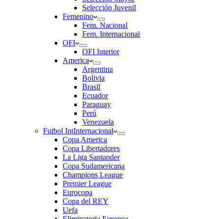
Selección Juvenil
Femenino
Fem. Nacional
Fem. Internacional
OFI
OFI Interior
America
Argentina
Bolivia
Brasil
Ecuador
Paraguay
Perú
Venezuela
Futbol Int
Internacional
Copa America
Copa Libertadores
La Liga Santander
Copa Sudamericana
Champions League
Premier League
Eurocopa
Copa del REY
Uefa
Eliminatoria Europea