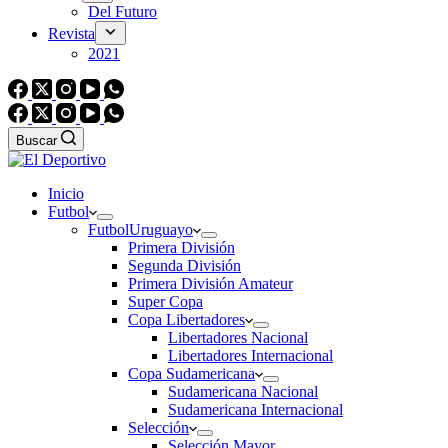
Del Futuro
Revista
2021
Buscar
Inicio
Futbol
Futbol
Uruguayo
Primera División
Segunda División
Primera División Amateur
Super Copa
Copa Libertadores
Libertadores Nacional
Libertadores Internacional
Copa Sudamericana
Sudamericana Nacional
Sudamericana Internacional
Selección
Selección Mayor