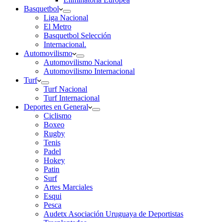
Basquetbol
Liga Nacional
El Metro
Basquetbol Selección
Internacional.
Automovilismo
Automovilismo Nacional
Automovilismo Internacional
Turf
Turf Nacional
Turf Internacional
Deportes en General
Ciclismo
Boxeo
Rugby
Tenis
Padel
Hokey
Patin
Surf
Artes Marciales
Esqui
Pesca
Audetx Asociación Uruguaya de Deportistas