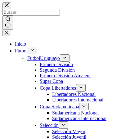
Saltar
al
contenido
Sin
resultados
Inicio
Futbol
Futbol
Uruguayo
Primera División
Segunda División
Primera División Amateur
Super Copa
Copa Libertadores
Libertadores Nacional
Libertadores Internacional
Copa Sudamericana
Sudamericana Nacional
Sudamericana Internacional
Selección
Selección Mayor
Selección Juvenil