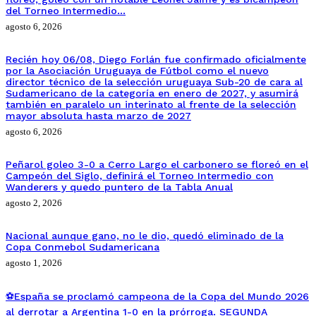
del Torneo Intermedio…
agosto 6, 2026
Recién hoy 06/08, Diego Forlán fue confirmado oficialmente
por la Asociación Uruguaya de Fútbol como el nuevo
director técnico de la selección uruguaya Sub-20 de cara al
Sudamericano de la categoría en enero de 2027, y asumirá
también en paralelo un interinato al frente de la selección
mayor absoluta hasta marzo de 2027
agosto 6, 2026
Peñarol goleo 3-0 a Cerro Largo el carbonero se floreó en el
Campeón del Siglo, definirá el Torneo Intermedio con
Wanderers y quedo puntero de la Tabla Anual
agosto 2, 2026
Nacional aunque gano, no le dio, quedó eliminado de la
Copa Conmebol Sudamericana
agosto 1, 2026
⚽España se proclamó campeona de la Copa del Mundo 2026
al derrotar a Argentina 1-0 en la prórroga. SEGUNDA