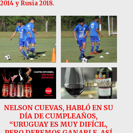
2014 y Rusia 2018.
NELSON CUEVAS, HABLÓ EN SU
DÍA DE CUMPLEAÑOS,
“URUGUAY ES MUY DIFÍCIL,
PERO DEBEMOS GANARLE, ASÍ