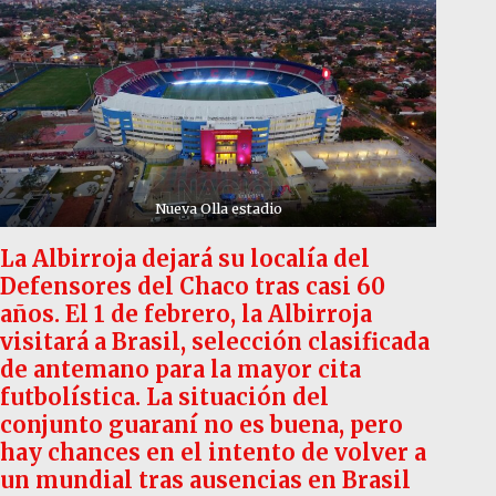
Nueva Olla estadio
La Albirroja dejará su localía del
Defensores del Chaco tras casi 60
años. El 1 de febrero, la Albirroja
visitará a Brasil, selección clasificada
de antemano para la mayor cita
futbolística. La situación del
conjunto guaraní no es buena, pero
hay chances en el intento de volver a
un mundial tras ausencias en Brasil