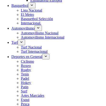
Eliminatoria Europea
Basquetbol
Liga Nacional
El Metro
Basquetbol Selección
Internacional.
Automovilismo
Automovilismo Nacional
Automovilismo Internacional
Turf
Turf Nacional
Turf Internacional
Deportes en General
Ciclismo
Boxeo
Rugby
Tenis
Padel
Hokey
Patin
Surf
Artes Marciales
Esqui
Pesca