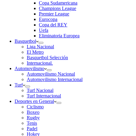
Copa Sudamericana
Champions League
Premier League
Eurocopa
Copa del REY
Uefa
Eliminatoria Europea
Basquetbol
Liga Nacional
El Metro
Basquetbol Selección
Internacional.
Automovilismo
Automovilismo Nacional
Automovilismo Internacional
Turf
Turf Nacional
Turf Internacional
Deportes en General
Ciclismo
Boxeo
Rugby
Tenis
Padel
Hokey