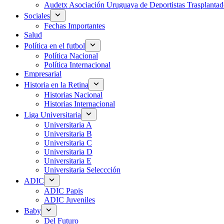
Audetx Asociación Uruguaya de Deportistas Trasplantad
Sociales
Fechas Importantes
Salud
Política en el futbol
Política Nacional
Política Internacional
Empresarial
Historia en la Retina
Historias Nacional
Historias Internacional
Liga Universitaria
Universitaria A
Universitaria B
Universitaria C
Universitaria D
Universitaria E
Universitaria Seleccción
ADIC
ADIC Papis
ADIC Juveniles
Baby
Del Futuro