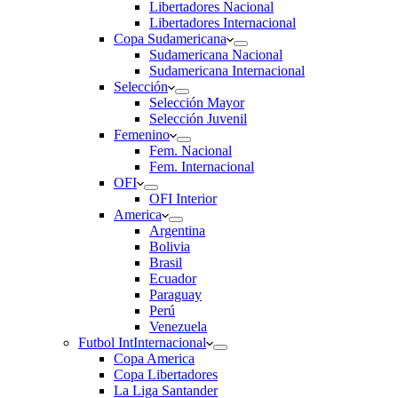
Libertadores Nacional
Libertadores Internacional
Copa Sudamericana
Sudamericana Nacional
Sudamericana Internacional
Selección
Selección Mayor
Selección Juvenil
Femenino
Fem. Nacional
Fem. Internacional
OFI
OFI Interior
America
Argentina
Bolivia
Brasil
Ecuador
Paraguay
Perú
Venezuela
Futbol Int
Internacional
Copa America
Copa Libertadores
La Liga Santander