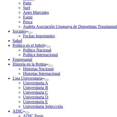
Patin
Surf
Artes Marciales
Esqui
Pesca
Audetx Asociación Uruguaya de Deportistas Trasplantad
Sociales
Fechas Importantes
Salud
Política en el futbol
Política Nacional
Política Internacional
Empresarial
Historia en la Retina
Historias Nacional
Historias Internacional
Liga Universitaria
Universitaria A
Universitaria B
Universitaria C
Universitaria D
Universitaria E
Universitaria Seleccción
ADIC
ADIC Papis