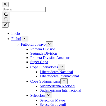
Saltar
al
contenido
Sin
resultados
Inicio
Futbol
Futbol
Uruguayo
Primera División
Segunda División
Primera División Amateur
Super Copa
Copa Libertadores
Libertadores Nacional
Libertadores Internacional
Copa Sudamericana
Sudamericana Nacional
Sudamericana Internacional
Selección
Selección Mayor
Selección Juvenil