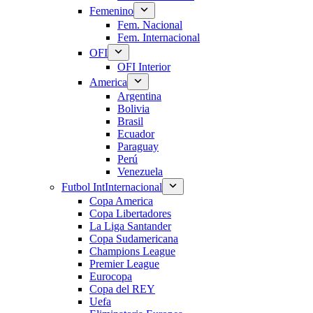
Femenino
Fem. Nacional
Fem. Internacional
OFI
OFI Interior
America
Argentina
Bolivia
Brasil
Ecuador
Paraguay
Perú
Venezuela
Futbol Int
Internacional
Copa America
Copa Libertadores
La Liga Santander
Copa Sudamericana
Champions League
Premier League
Eurocopa
Copa del REY
Uefa