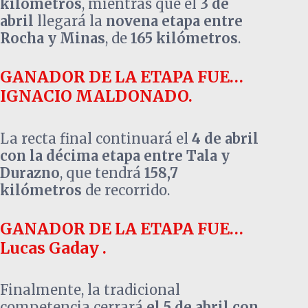
kilómetros
, mientras que el
3 de
abril
llegará la
novena etapa entre
Rocha y Minas
, de
165 kilómetros
.
GANADOR DE LA ETAPA FUE…
IGNACIO MALDONADO.
La recta final continuará el
4 de abril
con la décima etapa entre Tala y
Durazno
, que tendrá
158,7
kilómetros
de recorrido.
GANADOR DE LA ETAPA FUE…
Lucas Gaday .
Finalmente, la tradicional
competencia cerrará
el 5 de abril con