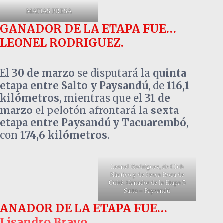
MATIAS PRESA
GANADOR DE LA ETAPA FUE…
LEONEL RODRIGUEZ.
El
30 de marzo
se disputará la
quinta
etapa entre Salto y Paysandú
, de
116,1
kilómetros
, mientras que el
31 de
marzo
el pelotón afrontará la
sexta
etapa entre Paysandú y Tacuarembó
,
con
174,6 kilómetros
.
Leonel Rodríguez, de Club
Náutico y de Pesca Boca de
Cufré. Ganador de la Etapa 5
Salto – Paysandú
ANADOR DE LA ETAPA FUE…
Lisandro Bravo
.