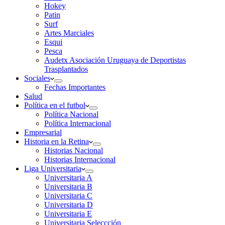
Hokey
Patin
Surf
Artes Marciales
Esqui
Pesca
Audetx Asociación Uruguaya de Deportistas
Trasplantados
Sociales
Fechas Importantes
Salud
Política en el futbol
Política Nacional
Política Internacional
Empresarial
Historia en la Retina
Historias Nacional
Historias Internacional
Liga Universitaria
Universitaria A
Universitaria B
Universitaria C
Universitaria D
Universitaria E
Universitaria Seleccción