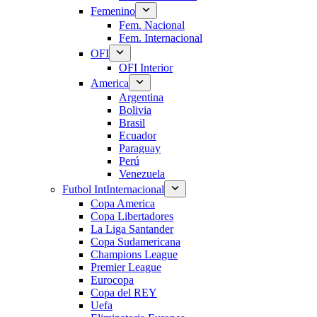
Femenino
Fem. Nacional
Fem. Internacional
OFI
OFI Interior
America
Argentina
Bolivia
Brasil
Ecuador
Paraguay
Perú
Venezuela
Futbol Int
Internacional
Copa America
Copa Libertadores
La Liga Santander
Copa Sudamericana
Champions League
Premier League
Eurocopa
Copa del REY
Uefa