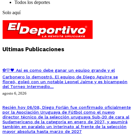
Todos los deportes
Solo aquí
Ultimas Publicaciones
⚽💛🖤 Así es como debe ganar un equipo grande y el
Carbonero lo demostró. El equipo de Diego Aguirre se
floreó, goleó con un notable Leonel Jaime y es bicampeón
del Torneo Intermedio…
agosto 6, 2026
Recién hoy 06/08, Diego Forlán fue confirmado oficialmente
por la Asociación Uruguaya de Fútbol como el nuevo
director técnico de la selección uruguaya Sub-20 de cara al
Sudamericano de la categoría en enero de 2027, y asumirá
también en paralelo un interinato al frente de la selección
mayor absoluta hasta marzo de 2027