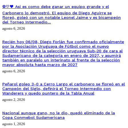
⚽💛🖤 Así es como debe ganar un equipo grande y el
Carbonero lo demostró. El equipo de Diego Aguirre se
floreó, goleó con un notable Leonel Jaime y es bicampeón
del Torneo Intermedio…
agosto 6, 2026
Recién hoy 06/08, Diego Forlán fue confirmado oficialmente
por la Asociación Uruguaya de Fútbol como el nuevo
director técnico de la selección uruguaya Sub-20 de cara al
Sudamericano de la categoría en enero de 2027, y asumirá
también en paralelo un interinato al frente de la selección
mayor absoluta hasta marzo de 2027
agosto 6, 2026
Peñarol goleo 3-0 a Cerro Largo el carbonero se floreó en el
Campeón del Siglo, definirá el Torneo Intermedio con
Wanderers y quedo puntero de la Tabla Anual
agosto 2, 2026
Nacional aunque gano, no le dio, quedó eliminado de la
Copa Conmebol Sudamericana
agosto 1, 2026