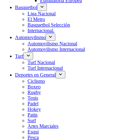
Eliminatoria Europea
Basquetbol
Liga Nacional
El Metro
Basquetbol Selección
Internacional.
Automovilismo
Automovilismo Nacional
Automovilismo Internacional
Turf
Turf Nacional
Turf Internacional
Deportes en General
Ciclismo
Boxeo
Rugby
Tenis
Padel
Hokey
Patin
Surf
Artes Marciales
Esqui
Pesca