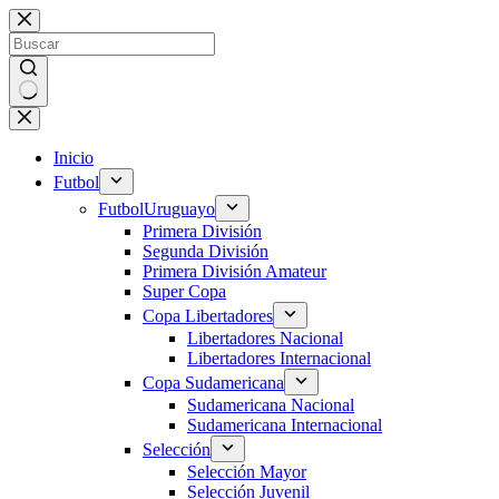
Saltar
al
contenido
Sin
resultados
Inicio
Futbol
Futbol
Uruguayo
Primera División
Segunda División
Primera División Amateur
Super Copa
Copa Libertadores
Libertadores Nacional
Libertadores Internacional
Copa Sudamericana
Sudamericana Nacional
Sudamericana Internacional
Selección
Selección Mayor
Selección Juvenil