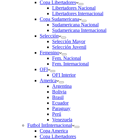
Copa Libertadores
Libertadores Nacional
Libertadores Internacional
Copa Sudamericana
Sudamericana Nacional
Sudamericana Internacional
Selección
Selección Mayor
Selección Juvenil
Femenino
Fem. Nacional
Fem. Internacional
OFI
OFI Interior
America
Argentina
Bolivia
Brasil
Ecuador
Paraguay
Perú
Venezuela
Futbol Int
Internacional
Copa America
Copa Libertadores