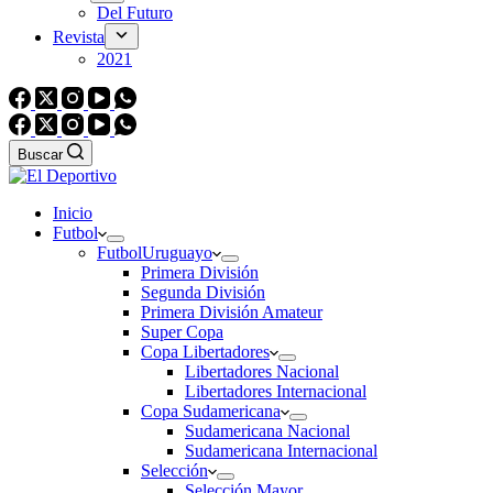
Del Futuro
Revista
2021
Buscar
Inicio
Futbol
Futbol
Uruguayo
Primera División
Segunda División
Primera División Amateur
Super Copa
Copa Libertadores
Libertadores Nacional
Libertadores Internacional
Copa Sudamericana
Sudamericana Nacional
Sudamericana Internacional
Selección
Selección Mayor