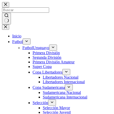
Saltar
al
contenido
Sin
resultados
Inicio
Futbol
Futbol
Uruguayo
Primera División
Segunda División
Primera División Amateur
Super Copa
Copa Libertadores
Libertadores Nacional
Libertadores Internacional
Copa Sudamericana
Sudamericana Nacional
Sudamericana Internacional
Selección
Selección Mayor
Selección Juvenil