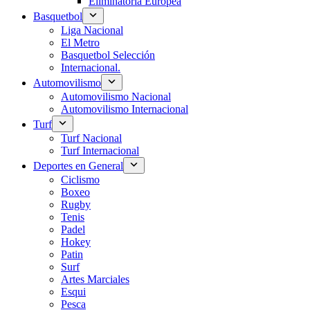
Eliminatoria Europea
Basquetbol
Liga Nacional
El Metro
Basquetbol Selección
Internacional.
Automovilismo
Automovilismo Nacional
Automovilismo Internacional
Turf
Turf Nacional
Turf Internacional
Deportes en General
Ciclismo
Boxeo
Rugby
Tenis
Padel
Hokey
Patin
Surf
Artes Marciales
Esqui
Pesca