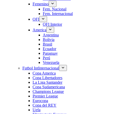
Femenino
Fem. Nacional
Fem. Internacional
OFI
OFI Interior
America
Argentina
Bolivia
Brasil
Ecuador
Paraguay
Perú
Venezuela
Futbol Int
Internacional
Copa America
Copa Libertadores
La Liga Santander
Copa Sudamericana
Champions League
Premier League
Eurocopa
Copa del REY
Uefa