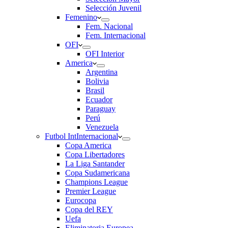
Selección Juvenil
Femenino
Fem. Nacional
Fem. Internacional
OFI
OFI Interior
America
Argentina
Bolivia
Brasil
Ecuador
Paraguay
Perú
Venezuela
Futbol Int
Internacional
Copa America
Copa Libertadores
La Liga Santander
Copa Sudamericana
Champions League
Premier League
Eurocopa
Copa del REY
Uefa
Eliminatoria Europea