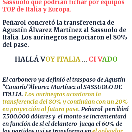
Sassuolo que podrían fichar por equipos
TOP de Italia y Europa.
Peñarol concretó la transferencia de
Agustín Álvarez Martínez al Sassuolo de
Italia. Los aurinegros negociaron el 80%
del pase.
HALLÁ V
OY ITALIA
…
CI V
ADO
El carbonero ya definió el traspaso de Agustín
“Canario”Álvarez Martínez al SASSUOLO DE
ITALIA.
Los aurinegros acordaron la
transferencia del 80% y continúan con un 20%
en proyección al futuro pase
. Peñarol percibirá
7.500.000 dólares y el monto se incrementará
en función de si el delantero juega el 60% de
los partidos y si se transforma en
el goleador