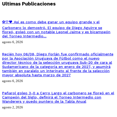
Ultimas Publicaciones
⚽💛🖤 Así es como debe ganar un equipo grande y el
Carbonero lo demostró. El equipo de Diego Aguirre se
floreó, goleó con un notable Leonel Jaime y es bicampeón
del Torneo Intermedio…
agosto 6, 2026
Recién hoy 06/08, Diego Forlán fue confirmado oficialmente
por la Asociación Uruguaya de Fútbol como el nuevo
director técnico de la selección uruguaya Sub-20 de cara al
Sudamericano de la categoría en enero de 2027, y asumirá
también en paralelo un interinato al frente de la selección
mayor absoluta hasta marzo de 2027
agosto 6, 2026
Peñarol goleo 3-0 a Cerro Largo el carbonero se floreó en el
Campeón del Siglo, definirá el Torneo Intermedio con
Wanderers y quedo puntero de la Tabla Anual
agosto 2, 2026