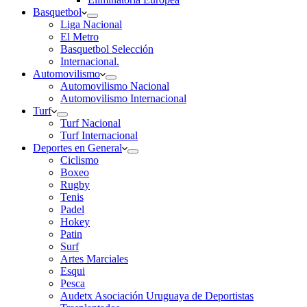
Basquetbol
Liga Nacional
El Metro
Basquetbol Selección
Internacional.
Automovilismo
Automovilismo Nacional
Automovilismo Internacional
Turf
Turf Nacional
Turf Internacional
Deportes en General
Ciclismo
Boxeo
Rugby
Tenis
Padel
Hokey
Patin
Surf
Artes Marciales
Esqui
Pesca
Audetx Asociación Uruguaya de Deportistas