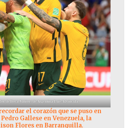
ador de Boca Juniors de Argentina Luis Advíncula
recordar el corazón que se puso en
ó Pedro Gallese en Venezuela, la
ison Flores en Barranquilla.