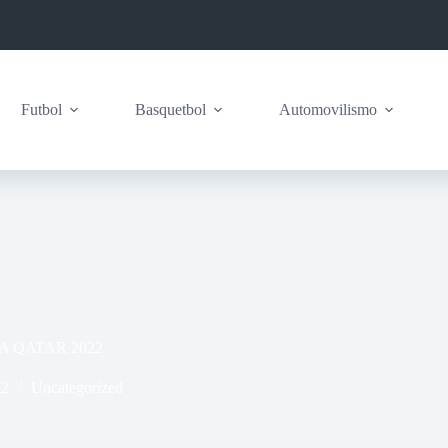
Futbol
Basquetbol
Automovilismo
 QATAR 2022
22
Uncategorized