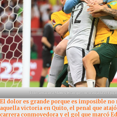
Todos abrazan a
Mathew Ryan
que con su atajada a el jug
El dolor es grande porque es imposible no 
aquella victoria en Quito, el penal que ataj
carrera conmovedora y el gol que marcó Ed