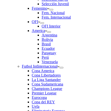
Selección Juvenil
Femenino
Fem. Nacional
Fem. Internacional
OFI
OFI Interior
America
Argentina
Bolivia
Brasil
Ecuador
Paraguay
Perú
Venezuela
Futbol Int
Internacional
Copa America
Copa Libertadores
La Liga Santander
Copa Sudamericana
Champions League
Premier League
Eurocopa
Copa del REY
Uefa
Eliminatoria Europea