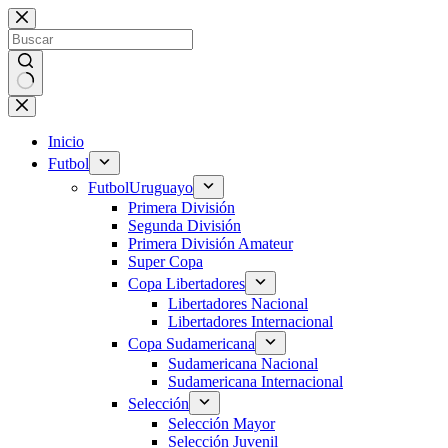
Saltar
al
contenido
Sin
resultados
Inicio
Futbol
Futbol
Uruguayo
Primera División
Segunda División
Primera División Amateur
Super Copa
Copa Libertadores
Libertadores Nacional
Libertadores Internacional
Copa Sudamericana
Sudamericana Nacional
Sudamericana Internacional
Selección
Selección Mayor
Selección Juvenil