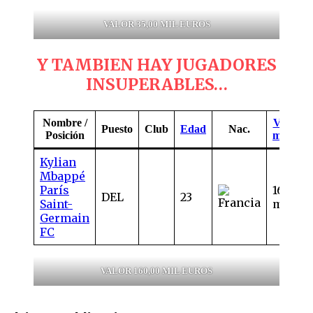
VALOR 35,00 MIL EUROS
Y TAMBIEN HAY JUGADORES
INSUPERABLES…
Nombre /
Valor d
Puesto
Club
Edad
Nac.
Posición
mercad
Kylian
Mbappé
París
160,00
DEL
23
Saint-
mill. €
Germain
FC
VALOR 160,00 MIL EUROS