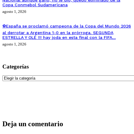
Nacional aunque gano, no le dio, quedó eliminado de la
Copa Conmebol Sudamericana
agosto 1, 2026
⚽España se proclamó campeona de la Copa del Mundo 2026
al derrotar a Argentina 1-0 en la prórroga. SEGUNDA
ESTRELLA Y OLÉ !!! hay joda en esta final con la FIFA…
agosto 1, 2026
Categorías
Categorías
Deja un comentario