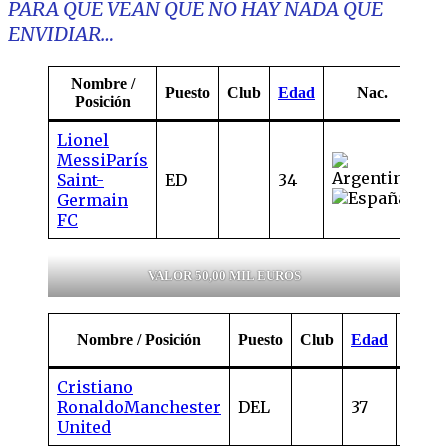
PARA QUE VEAN QUE NO HAY NADA QUE
ENVIDIAR…
Nombre /
Va
Puesto
Club
Edad
Nac.
Posición
me
Lionel
Messi
París
50
Saint-
ED
34
mi
Germain
FC
VALOR 50,00 MIL EUROS
Nombre / Posición
Puesto
Club
Edad
Nac
Cristiano
Ronaldo
Manchester
DEL
37
United