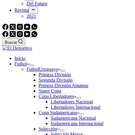
Del Futuro
Revista
2021
Buscar
Inicio
Futbol
Futbol
Uruguayo
Primera División
Segunda División
Primera División Amateur
Super Copa
Copa Libertadores
Libertadores Nacional
Libertadores Internacional
Copa Sudamericana
Sudamericana Nacional
Sudamericana Internacional
Selección
Selección Mayor