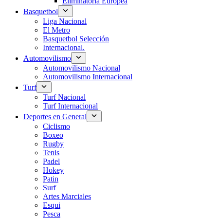
Eliminatoria Europea
Basquetbol
Liga Nacional
El Metro
Basquetbol Selección
Internacional.
Automovilismo
Automovilismo Nacional
Automovilismo Internacional
Turf
Turf Nacional
Turf Internacional
Deportes en General
Ciclismo
Boxeo
Rugby
Tenis
Padel
Hokey
Patin
Surf
Artes Marciales
Esqui
Pesca