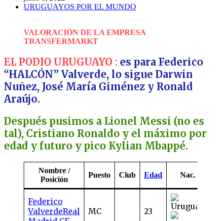
URUGUAYOS POR EL MUNDO
VALORACIÓN DE LA EMPRESA
TRANSFERMARKT
EL PODIO URUGUAYO :
es para Federico
“HALCÓN” Valverde, lo sigue Darwin
Nuñez, José María Giménez y Ronald
Araújo.
Después pusimos a Lionel Messi (no es
tal), Cristiano Ronaldo y el máximo por
edad y futuro y pico Kylian Mbappé.
Nombre /
Va
Puesto
Club
Edad
Nac.
Posición
me
Federico
65
Valverde
Real
MC
23
mi
Madrid CF