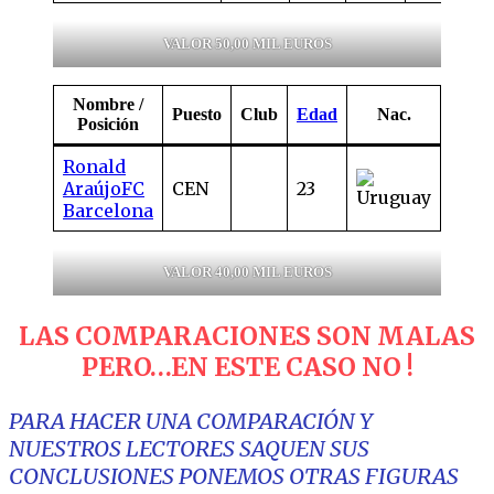
VALOR 50,00 MIL EUROS
Nombre /
Valor
Puesto
Club
Edad
Nac.
Posición
merc
Ronald
40,0
Araújo
FC
CEN
23
mill.
Barcelona
VALOR 40,00 MIL EUROS
LAS COMPARACIONES SON MALAS
PERO…EN ESTE CASO NO !
PARA HACER UNA COMPARACIÓN Y
NUESTROS LECTORES SAQUEN SUS
CONCLUSIONES PONEMOS OTRAS FIGURAS