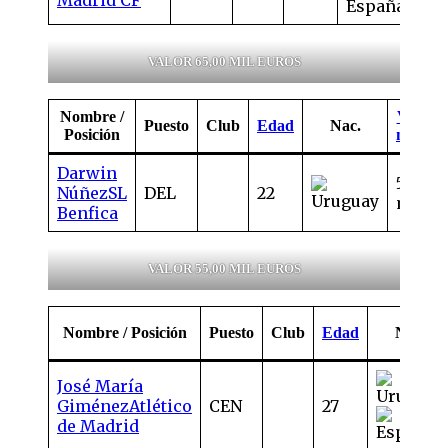
VALOR 65,00 MIL EUROS
Nombre /
Valor d
Puesto
Club
Edad
Nac.
Posición
mercad
Darwin
55,00
Núñez
SL
DEL
22
mill. 
Benfica
VALOR 55,00 MIL EUROS
Nombre / Posición
Puesto
Club
Edad
Nac.
José María
Giménez
Atlético
CEN
27
de Madrid