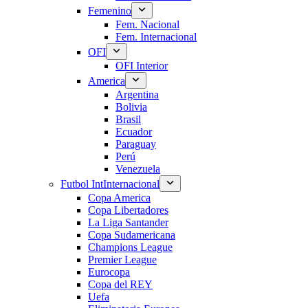
Femenino
Fem. Nacional
Fem. Internacional
OFI
OFI Interior
America
Argentina
Bolivia
Brasil
Ecuador
Paraguay
Perú
Venezuela
Futbol Int
Internacional
Copa America
Copa Libertadores
La Liga Santander
Copa Sudamericana
Champions League
Premier League
Eurocopa
Copa del REY
Uefa