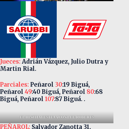
Jueces:
Adrián Vázquez, Julio Dutra y
Martin Rial.
Parciales:
Peñarol
30
:19 Biguá,
Peñarol
49
:40 Biguá, Peñarol
80
:68
Biguá, Peñarol
107
:87 Biguá. .
EL HINCHA FESTEJA CON LEE ROBERTS
PEÑAROL:
Salvador Zanotta 31,