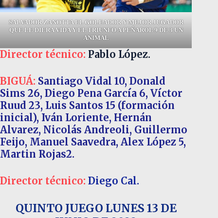
SALVADOR ZANOTTA EL GOLEADOR Y MEJOR JUGADOR
QUE LE DIERA VIDA Y EL TRIUNFO A PEÑAROL 9 DE 3 UN
ANIMAL
Director técnico:
Pablo López.
BIGUÁ:
Santiago Vidal 10, Donald
Sims 26, Diego Pena García 6, Víctor
Ruud 23, Luis Santos 15 (formación
inicial), Iván Loriente, Hernán
Alvarez, Nicolás Andreoli, Guillermo
Feijo, Manuel Saavedra, Alex López 5,
Martin Rojas2.
Director técnico:
Diego Cal.
QUINTO JUEGO
LUNES 13 DE