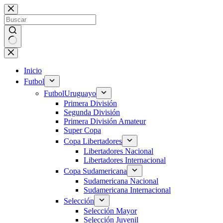
Saltar
al
contenido
Sin
resultados
Inicio
Futbol
Futbol
Uruguayo
Primera División
Segunda División
Primera División Amateur
Super Copa
Copa Libertadores
Libertadores Nacional
Libertadores Internacional
Copa Sudamericana
Sudamericana Nacional
Sudamericana Internacional
Selección
Selección Mayor
Selección Juvenil