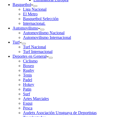
Basquetbol
Liga Nacional
El Metro
Basquetbol Selección
Internacional.
Automovilismo
Automovilismo Nacional
Automovilismo Internacional
Turf
Turf Nacional
Turf Internacional
Deportes en General
Ciclismo
Boxeo
Rugby
Tenis
Padel
Hokey
Patin
Surf
Artes Marciales
Esqui
Pesca
Audetx Asociación Uruguaya de Deportistas