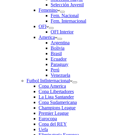
Selección Juvenil
Femenino
Fem. Nacional
Fem. Internacional
OFI
OFI Interior
America
Argentina
Bolivia
Brasil
Ecuador
Paraguay
Perú
Venezuela
Futbol Int
Internacional
Copa America
Copa Libertadores
La Liga Santander
Copa Sudamericana
Champions League
Premier League
Eurocopa
Copa del REY
Uefa
Eliminatoria Europea