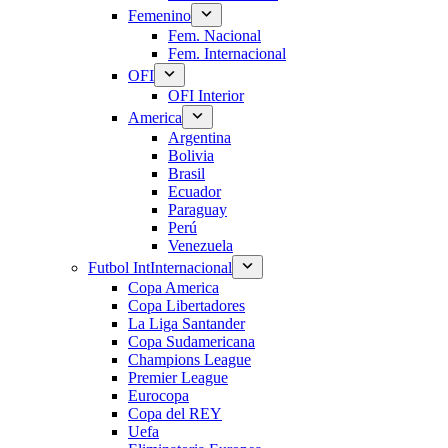
Femenino
Fem. Nacional
Fem. Internacional
OFI
OFI Interior
America
Argentina
Bolivia
Brasil
Ecuador
Paraguay
Perú
Venezuela
Futbol Int
Internacional
Copa America
Copa Libertadores
La Liga Santander
Copa Sudamericana
Champions League
Premier League
Eurocopa
Copa del REY
Uefa