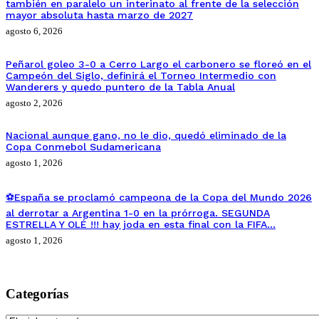
también en paralelo un interinato al frente de la selección
mayor absoluta hasta marzo de 2027
agosto 6, 2026
Peñarol goleo 3-0 a Cerro Largo el carbonero se floreó en el
Campeón del Siglo, definirá el Torneo Intermedio con
Wanderers y quedo puntero de la Tabla Anual
agosto 2, 2026
Nacional aunque gano, no le dio, quedó eliminado de la
Copa Conmebol Sudamericana
agosto 1, 2026
⚽España se proclamó campeona de la Copa del Mundo 2026
al derrotar a Argentina 1-0 en la prórroga. SEGUNDA
ESTRELLA Y OLÉ !!! hay joda en esta final con la FIFA…
agosto 1, 2026
Categorías