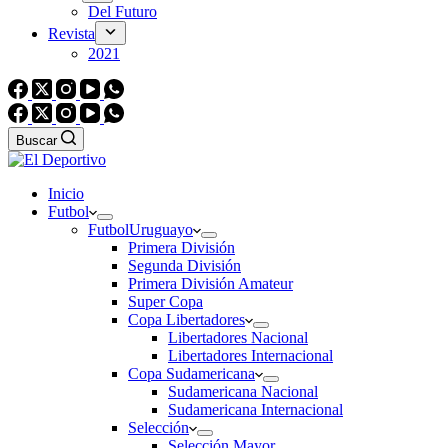
Del Futuro
Revista
2021
Buscar
Inicio
Futbol
Futbol
Uruguayo
Primera División
Segunda División
Primera División Amateur
Super Copa
Copa Libertadores
Libertadores Nacional
Libertadores Internacional
Copa Sudamericana
Sudamericana Nacional
Sudamericana Internacional
Selección
Selección Mayor