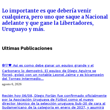
Lo importante es que debería venir
cualquiera, pero uno que saque a Nacional
adelante y que gane la Libertadores,
Uruguayo y más.
Ultimas Publicaciones
⚽💛🖤 Así es como debe ganar un equipo grande y el
Carbonero lo demostró. El equipo de Diego Aguirre se
floreó, goleó con un notable Leonel Jaime y es bicampeón
del Torneo Intermedio…
agosto 6, 2026
Recién hoy 06/08, Diego Forlán fue confirmado oficialmente
por la Asociación Uruguaya de Fútbol como el nuevo
director técnico de la selección uruguaya Sub-20 de cara al
Sudamericano de la categoría en enero de 2027, y asumirá