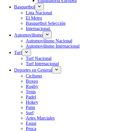
Eliminatoria Europea
Basquetbol
Liga Nacional
El Metro
Basquetbol Selección
Internacional.
Automovilismo
Automovilismo Nacional
Automovilismo Internacional
Turf
Turf Nacional
Turf Internacional
Deportes en General
Ciclismo
Boxeo
Rugby
Tenis
Padel
Hokey
Patin
Surf
Artes Marciales
Esqui
Pesca