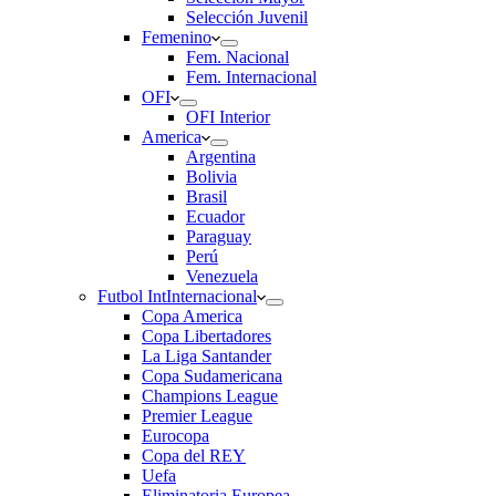
Selección Juvenil
Femenino
Fem. Nacional
Fem. Internacional
OFI
OFI Interior
America
Argentina
Bolivia
Brasil
Ecuador
Paraguay
Perú
Venezuela
Futbol Int
Internacional
Copa America
Copa Libertadores
La Liga Santander
Copa Sudamericana
Champions League
Premier League
Eurocopa
Copa del REY
Uefa
Eliminatoria Europea