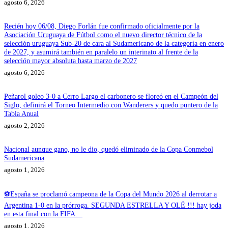
agosto 6, 2026
Recién hoy 06/08, Diego Forlán fue confirmado oficialmente por la
Asociación Uruguaya de Fútbol como el nuevo director técnico de la
selección uruguaya Sub-20 de cara al Sudamericano de la categoría en enero
de 2027, y asumirá también en paralelo un interinato al frente de la
selección mayor absoluta hasta marzo de 2027
agosto 6, 2026
Peñarol goleo 3-0 a Cerro Largo el carbonero se floreó en el Campeón del
Siglo, definirá el Torneo Intermedio con Wanderers y quedo puntero de la
Tabla Anual
agosto 2, 2026
Nacional aunque gano, no le dio, quedó eliminado de la Copa Conmebol
Sudamericana
agosto 1, 2026
⚽España se proclamó campeona de la Copa del Mundo 2026 al derrotar a
Argentina 1-0 en la prórroga. SEGUNDA ESTRELLA Y OLÉ !!! hay joda
en esta final con la FIFA…
agosto 1, 2026