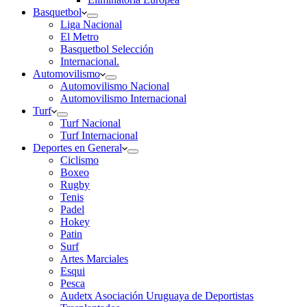
Basquetbol
Liga Nacional
El Metro
Basquetbol Selección
Internacional.
Automovilismo
Automovilismo Nacional
Automovilismo Internacional
Turf
Turf Nacional
Turf Internacional
Deportes en General
Ciclismo
Boxeo
Rugby
Tenis
Padel
Hokey
Patin
Surf
Artes Marciales
Esqui
Pesca
Audetx Asociación Uruguaya de Deportistas