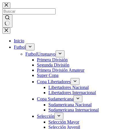
Saltar
al
contenido
Sin
resultados
Inicio
Futbol
Futbol
Uruguayo
Primera División
Segunda División
Primera División Amateur
Super Copa
Copa Libertadores
Libertadores Nacional
Libertadores Internacional
Copa Sudamericana
Sudamericana Nacional
Sudamericana Internacional
Selección
Selección Mayor
Selección Juvenil