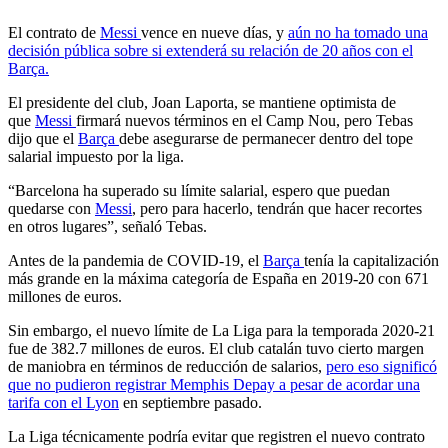
El contrato de
Messi
vence en nueve días, y
aún no ha tomado una
decisión pública sobre si extenderá su relación de 20 años con el
Barça.
El presidente del club, Joan Laporta, se mantiene optimista de
que
Messi
firmará nuevos términos en el Camp Nou, pero Tebas
dijo que el
Barça
debe asegurarse de permanecer dentro del tope
salarial impuesto por la liga.
“Barcelona ha superado su límite salarial, espero que puedan
quedarse con
Messi
, pero para hacerlo, tendrán que hacer recortes
en otros lugares”, señaló Tebas.
Antes de la pandemia de COVID-19, el
Barça
tenía la capitalización
más grande en la máxima categoría de España en 2019-20 con 671
millones de euros.
Sin embargo, el nuevo límite de La Liga para la temporada 2020-21
fue de 382.7 millones de euros. El club catalán tuvo cierto margen
de maniobra en términos de reducción de salarios,
pero eso significó
que no pudieron registrar Memphis Depay a pesar de acordar una
tarifa con el Lyon
en septiembre pasado.
La Liga técnicamente podría evitar que registren el nuevo contrato