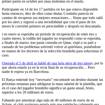
primer parón en octubre por unas molestias en el muslo.
Participante en 14 de los 17 partidos en los que estuvo disponible
hasta entonces, diez de ellos como titular, Coutinho parecía en
camino de recuperar sus mejores sensaciones… Hasta que todo saltó
por los aires y regresó a una invisibilidad que con el paso de los
meses le convirtió primero en prescindible y después en descartado.
i en enero se esperaba un periodo de recuperación de entre tres y
cuatro meses, la rodilla del jugador no respondió como se esperaba,
a finales de marzo, tras pasar consulta en Qatar, viajó a su país y
cansado de los problemas solventó volver al quirófano, poniéndose
en manos de los doctores de la selección brasileña para solucionar el
caso.
Operado el 5 de abril se habló de una baja otros de tres mese
s, por lo
que ahora estaría ya en la recta final de su recuperación… Pero
nadie le espera ya en Barcelona.
El Barça entiende hoy “necesario” encontrarle un destino durante las
próximas semanas para adelgazar la masa salarial de la plantilla, que
en el caso del jugador brasileño significa un gasto anual, bruto,
superior a los 20 millones de euros.
Faltando por amortizar algo más de 40 millones de euros de su
fichaje, el club azulgrana estaría más que satisfecho cubriendo esa