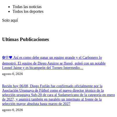
Todas las noticias
Todos los deportes
Solo aquí
Ultimas Publicaciones
⚽💛🖤 Así es como debe ganar un equipo grande y el Carbonero lo
demostró. El equipo de Diego Aguirre se floreó, goleó con un notable
Leonel Jaime y es bicampeón del Torneo Intermedio…
agosto 6, 2026
Recién hoy 06/08, Diego Forlán fue confirmado oficialmente por la
Asociación Uruguaya de Fútbol como el nuevo director técnico de la
selección uruguaya Sub-20 de cara al Sudamericano de la categoría en enero
de 2027, y asumirá también en paralelo un interinato al frente de la
selección mayor absoluta hasta marzo de 2027
agosto 6, 2026