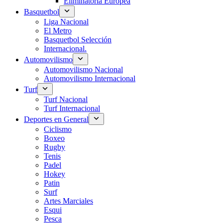
Eliminatoria Europea
Basquetbol
Liga Nacional
El Metro
Basquetbol Selección
Internacional.
Automovilismo
Automovilismo Nacional
Automovilismo Internacional
Turf
Turf Nacional
Turf Internacional
Deportes en General
Ciclismo
Boxeo
Rugby
Tenis
Padel
Hokey
Patin
Surf
Artes Marciales
Esqui
Pesca