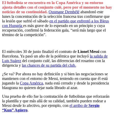
El futbolista se encuentra en la Copa América y su entorno
ajusta detalles con el conjunto culé, pero por el momento no hay
noticias de su continuidad.
Ousmane Dembélé
abandonó este
lunes la concentración de la selección francesa tras confirmarse que
la lesión que sufrió el sábado
en el partido que enfrentó a los Bleus
con Hungría
es más grave de lo esperado en un principio y cuya
recuperación, confirmó la federación gala, “será más largo que el
término de la competición”.
El miércoles 30 de junio finalizó el contrato de
Lionel Messi
con
Barcelona. Ya pasó un año de la polémica que incluyó
la salida de
Luis Suárez
del conjunto culé, las diferencias del rosarino con la
dirigencia y
las chances de su partida del club.
¿Se va? Por ahora no hay definición y si bien las negociaciones se
mantienen con el entorno de Messi, teniendo en cuenta que él está
jugando la
Copa América
, nada está cerrado y desde la presidencia
blaugrana no quieren dejar nada librado al azar.
Una prueba de ello fue la contratación de futbolistas que reforzarán
la plantilla y que más allá de su calidad, también pueden rodear a
Messi desde lo afectivo, por ejemplo, con
el arribo de
Sergio
“Kun” Agüero
.