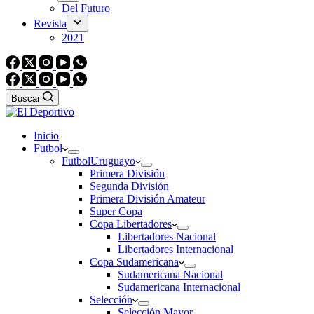
Del Futuro
Revista
2021
Buscar
Inicio
Futbol
Futbol
Uruguayo
Primera División
Segunda División
Primera División Amateur
Super Copa
Copa Libertadores
Libertadores Nacional
Libertadores Internacional
Copa Sudamericana
Sudamericana Nacional
Sudamericana Internacional
Selección
Selección Mayor