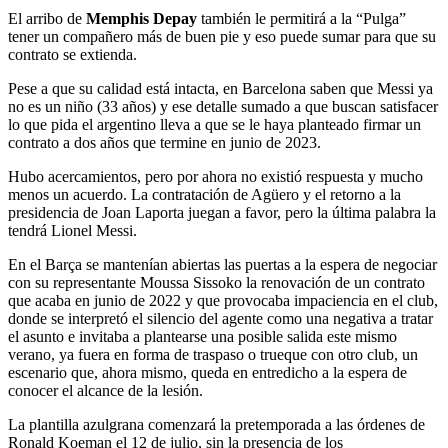
El arribo de
Memphis Depay
también le permitirá a la “Pulga”
tener un compañero más de buen pie y eso puede sumar para que su
contrato se extienda.
Pese a que su calidad está intacta, en Barcelona saben que Messi ya
no es un niño (33 años) y ese detalle sumado a que buscan satisfacer
lo que pida el argentino lleva a que se le haya planteado firmar un
contrato a dos años que termine en junio de 2023.
Hubo acercamientos, pero por ahora no existió respuesta y mucho
menos un acuerdo. La contratación de Agüero y el retorno a la
presidencia de Joan Laporta juegan a favor, pero la última palabra la
tendrá Lionel Messi.
En el Barça se mantenían abiertas las puertas a la espera de negociar
con su representante Moussa Sissoko la renovación de un contrato
que acaba en junio de 2022 y que provocaba impaciencia en el club,
donde se interpretó el silencio del agente como una negativa a tratar
el asunto e invitaba a plantearse una posible salida este mismo
verano, ya fuera en forma de traspaso o trueque con otro club, un
escenario que, ahora mismo, queda en entredicho a la espera de
conocer el alcance de la lesión.
La plantilla azulgrana comenzará la pretemporada a las órdenes de
Ronald Koeman el 12 de julio, sin la presencia de los