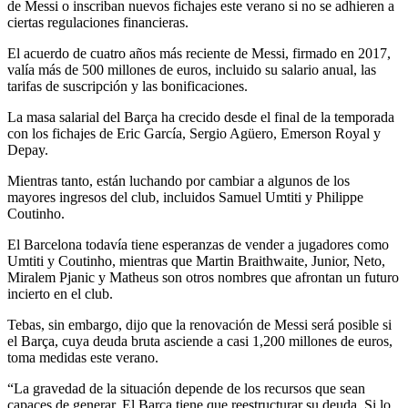
de Messi o inscriban nuevos fichajes este verano si no se adhieren a
ciertas regulaciones financieras.
El acuerdo de cuatro años más reciente de Messi, firmado en 2017,
valía más de 500 millones de euros, incluido su salario anual, las
tarifas de suscripción y las bonificaciones.
La masa salarial del Barça ha crecido desde el final de la temporada
con los fichajes de Eric García, Sergio Agüero, Emerson Royal y
Depay.
Mientras tanto, están luchando por cambiar a algunos de los
mayores ingresos del club, incluidos Samuel Umtiti y Philippe
Coutinho.
El Barcelona todavía tiene esperanzas de vender a jugadores como
Umtiti y Coutinho, mientras que Martin Braithwaite, Junior, Neto,
Miralem Pjanic y Matheus son otros nombres que afrontan un futuro
incierto en el club.
Tebas, sin embargo, dijo que la renovación de Messi será posible si
el Barça, cuya deuda bruta asciende a casi 1,200 millones de euros,
toma medidas este verano.
“La gravedad de la situación depende de los recursos que sean
capaces de generar. El Barça tiene que reestructurar su deuda. Si lo