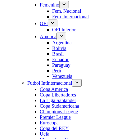
Femenino
Fem. Nacional
Fem. Internacional
OFI
OFI Interior
America
Argentina
Bolivia
Brasil
Ecuador
Paraguay
Perú
Venezuela
Futbol Int
Internacional
Copa America
Copa Libertadores
La Liga Santander
Copa Sudamericana
Champions League
Premier League
Eurocopa
Copa del REY
Uefa