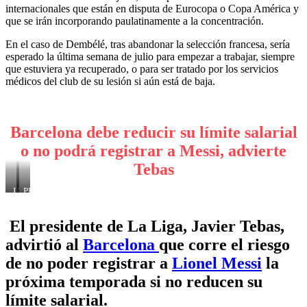
internacionales que están en disputa de Eurocopa o Copa América y
que se irán incorporando paulatinamente a la concentración.
En el caso de Dembélé, tras abandonar la selección francesa, sería
esperado la última semana de julio para empezar a trabajar, siempre
que estuviera ya recuperado, o para ser tratado por los servicios
médicos del club de su lesión si aún está de baja.
Barcelona debe reducir su límite salarial
o no podrá registrar a Messi, advierte
Tebas
JAVIER
PREOCUPADO
TEBAS
EL
PRESIDENTE
EMPRESARIO
El presidente de La Liga, Javier Tebas,
DE
BARCELONA
advirtió al
Barcelona
que corre el riesgo
de no poder registrar a
Lionel Messi
la
próxima temporada si no reducen su
límite salarial.