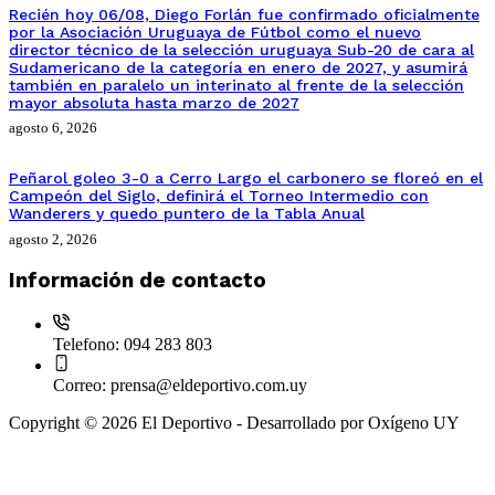
Recién hoy 06/08, Diego Forlán fue confirmado oficialmente
por la Asociación Uruguaya de Fútbol como el nuevo
director técnico de la selección uruguaya Sub-20 de cara al
Sudamericano de la categoría en enero de 2027, y asumirá
también en paralelo un interinato al frente de la selección
mayor absoluta hasta marzo de 2027
agosto 6, 2026
Peñarol goleo 3-0 a Cerro Largo el carbonero se floreó en el
Campeón del Siglo, definirá el Torneo Intermedio con
Wanderers y quedo puntero de la Tabla Anual
agosto 2, 2026
Información de contacto
Telefono:
094 283 803
Correo:
prensa@eldeportivo.com.uy
Copyright © 2026 El Deportivo - Desarrollado por Oxígeno UY