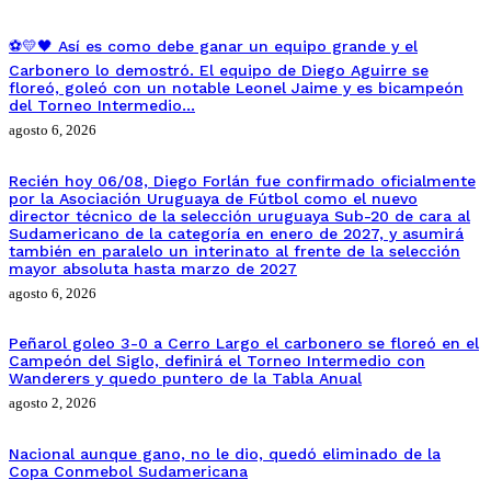
⚽💛🖤 Así es como debe ganar un equipo grande y el
Carbonero lo demostró. El equipo de Diego Aguirre se
floreó, goleó con un notable Leonel Jaime y es bicampeón
del Torneo Intermedio…
agosto 6, 2026
Recién hoy 06/08, Diego Forlán fue confirmado oficialmente
por la Asociación Uruguaya de Fútbol como el nuevo
director técnico de la selección uruguaya Sub-20 de cara al
Sudamericano de la categoría en enero de 2027, y asumirá
también en paralelo un interinato al frente de la selección
mayor absoluta hasta marzo de 2027
agosto 6, 2026
Peñarol goleo 3-0 a Cerro Largo el carbonero se floreó en el
Campeón del Siglo, definirá el Torneo Intermedio con
Wanderers y quedo puntero de la Tabla Anual
agosto 2, 2026
Nacional aunque gano, no le dio, quedó eliminado de la
Copa Conmebol Sudamericana