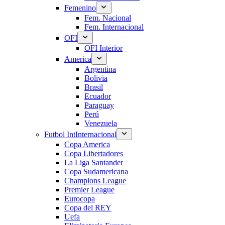
Femenino
Fem. Nacional
Fem. Internacional
OFI
OFI Interior
America
Argentina
Bolivia
Brasil
Ecuador
Paraguay
Perú
Venezuela
Futbol Int
Internacional
Copa America
Copa Libertadores
La Liga Santander
Copa Sudamericana
Champions League
Premier League
Eurocopa
Copa del REY
Uefa