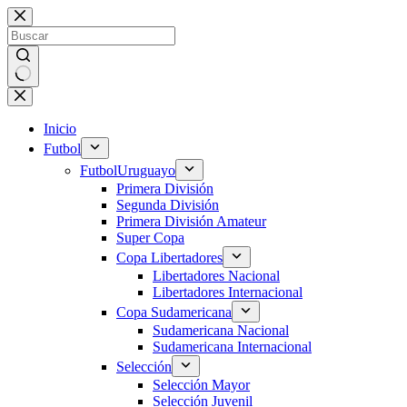
Saltar
al
contenido
Sin
resultados
Inicio
Futbol
Futbol
Uruguayo
Primera División
Segunda División
Primera División Amateur
Super Copa
Copa Libertadores
Libertadores Nacional
Libertadores Internacional
Copa Sudamericana
Sudamericana Nacional
Sudamericana Internacional
Selección
Selección Mayor
Selección Juvenil