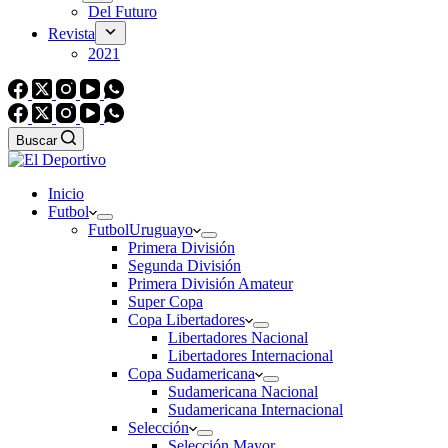
Del Futuro
Revista
2021
Buscar
Inicio
Futbol
Futbol
Uruguayo
Primera División
Segunda División
Primera División Amateur
Super Copa
Copa Libertadores
Libertadores Nacional
Libertadores Internacional
Copa Sudamericana
Sudamericana Nacional
Sudamericana Internacional
Selección
Selección Mayor