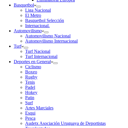
Basquetbol
Liga Nacional
El Metro
Basquetbol Selección
Internacional.
Automovilismo
Automovilismo Nacional
Automovilismo Internacional
Turf
Turf Nacional
Turf Internacional
Deportes en General
Ciclismo
Boxeo
Rugby
Tenis
Padel
Hokey
Patin
Surf
Artes Marciales
Esqui
Pesca
Audetx Asociación Uruguaya de Deportistas