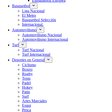
Eliminatoria Europea
Basquetbol
Liga Nacional
El Metro
Basquetbol Selección
Internacional.
Automovilismo
Automovilismo Nacional
Automovilismo Internacional
Turf
Turf Nacional
Turf Internacional
Deportes en General
Ciclismo
Boxeo
Rugby
Tenis
Padel
Hokey
Patin
Surf
Artes Marciales
Esqui
Pesca