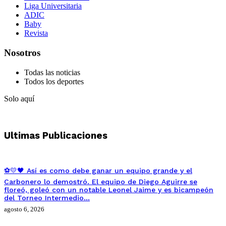
Liga Universitaria
ADIC
Baby
Revista
Nosotros
Todas las noticias
Todos los deportes
Solo aquí
Ultimas Publicaciones
⚽💛🖤 Así es como debe ganar un equipo grande y el
Carbonero lo demostró. El equipo de Diego Aguirre se
floreó, goleó con un notable Leonel Jaime y es bicampeón
del Torneo Intermedio…
agosto 6, 2026