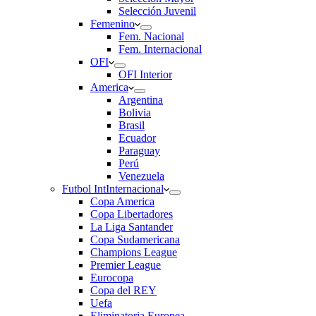
Selección Juvenil
Femenino
Fem. Nacional
Fem. Internacional
OFI
OFI Interior
America
Argentina
Bolivia
Brasil
Ecuador
Paraguay
Perú
Venezuela
Futbol Int
Internacional
Copa America
Copa Libertadores
La Liga Santander
Copa Sudamericana
Champions League
Premier League
Eurocopa
Copa del REY
Uefa
Eliminatoria Europea