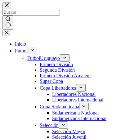
Saltar
al
contenido
Sin
resultados
Inicio
Futbol
Futbol
Uruguayo
Primera División
Segunda División
Primera División Amateur
Super Copa
Copa Libertadores
Libertadores Nacional
Libertadores Internacional
Copa Sudamericana
Sudamericana Nacional
Sudamericana Internacional
Selección
Selección Mayor
Selección Juvenil