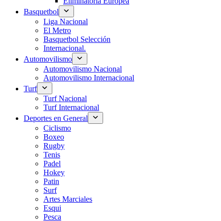
Eliminatoria Europea
Basquetbol
Liga Nacional
El Metro
Basquetbol Selección
Internacional.
Automovilismo
Automovilismo Nacional
Automovilismo Internacional
Turf
Turf Nacional
Turf Internacional
Deportes en General
Ciclismo
Boxeo
Rugby
Tenis
Padel
Hokey
Patin
Surf
Artes Marciales
Esqui
Pesca