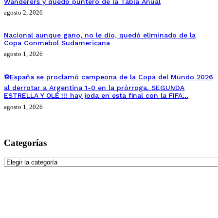
Wanderers y quedo puntero de la Tabla Anual
agosto 2, 2026
Nacional aunque gano, no le dio, quedó eliminado de la
Copa Conmebol Sudamericana
agosto 1, 2026
⚽España se proclamó campeona de la Copa del Mundo 2026
al derrotar a Argentina 1-0 en la prórroga. SEGUNDA
ESTRELLA Y OLÉ !!! hay joda en esta final con la FIFA…
agosto 1, 2026
Categorías
Categorías