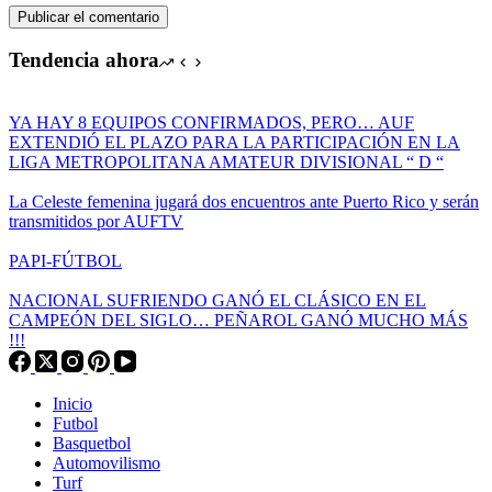
Publicar el comentario
Tendencia ahora
YA HAY 8 EQUIPOS CONFIRMADOS, PERO… AUF
EXTENDIÓ EL PLAZO PARA LA PARTICIPACIÓN EN LA
LIGA METROPOLITANA AMATEUR DIVISIONAL “ D “
La Celeste femenina jugará dos encuentros ante Puerto Rico y serán
transmitidos por AUFTV
PAPI-FÚTBOL
NACIONAL SUFRIENDO GANÓ EL CLÁSICO EN EL
CAMPEÓN DEL SIGLO… PEÑAROL GANÓ MUCHO MÁS
!!!
Inicio
Futbol
Basquetbol
Automovilismo
Turf