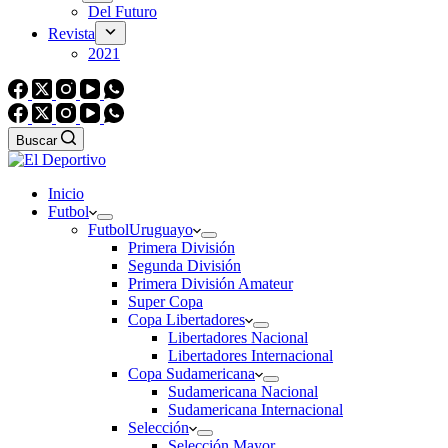
Del Futuro
Revista
2021
Buscar
Inicio
Futbol
Futbol
Uruguayo
Primera División
Segunda División
Primera División Amateur
Super Copa
Copa Libertadores
Libertadores Nacional
Libertadores Internacional
Copa Sudamericana
Sudamericana Nacional
Sudamericana Internacional
Selección
Selección Mayor