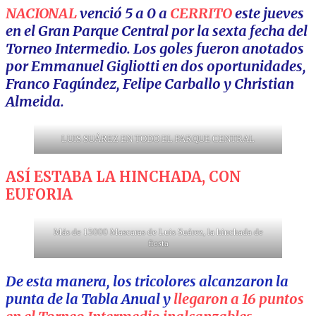
NACIONAL
venció 5 a 0 a
CERRITO
este jueves
en el Gran Parque Central por la sexta fecha del
Torneo Intermedio. Los goles fueron anotados
por Emmanuel Gigliotti en dos oportunidades,
Franco Fagúndez, Felipe Carballo y Christian
Almeida.
LUIS SUÁREZ EN TODO EL PARQUE CENTRAL
ASÍ ESTABA LA HINCHADA, CON
EUFORIA
Más de 15000 Mascaras de Luis Suárez, la hinchada de
fiesta
De esta manera, los tricolores alcanzaron la
punta de la Tabla Anual y
llegaron a 16 puntos