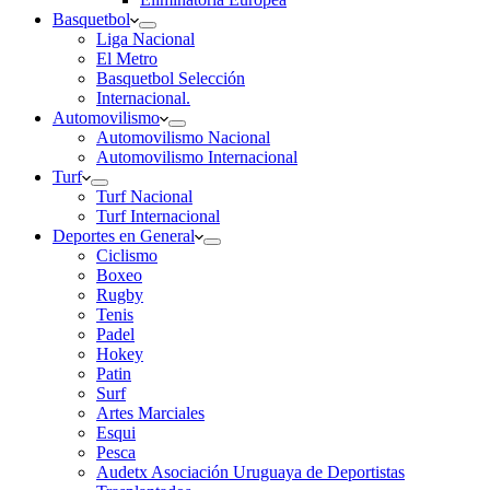
Basquetbol
Liga Nacional
El Metro
Basquetbol Selección
Internacional.
Automovilismo
Automovilismo Nacional
Automovilismo Internacional
Turf
Turf Nacional
Turf Internacional
Deportes en General
Ciclismo
Boxeo
Rugby
Tenis
Padel
Hokey
Patin
Surf
Artes Marciales
Esqui
Pesca
Audetx Asociación Uruguaya de Deportistas