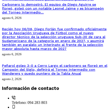
Carbonero lo demostró. El equipo de Diego Aguirre se
floreó, goleó con un notable Leonel Jaime y es bicampeón
del Torneo Intermedio…
agosto 6, 2026
Recién hoy 06/08, Diego Forlán fue confirmado oficialmente
por la Asociación Uruguaya de Fútbol como el nuevo
director técnico de la selección uruguaya Sub-20 de cara al
Sudamericano de la categoría en enero de 2027, y asumirá
también en paralelo un interinato al frente de la selección
mayor absoluta hasta marzo de 2027
agosto 6, 2026
Peñarol goleo 3-0 a Cerro Largo el carbonero se floreó en el
Campeón del Siglo, definirá el Torneo Intermedio con
Wanderers y quedo puntero de la Tabla Anual
agosto 2, 2026
Información de contacto
Telefono:
094 283 803