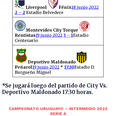
Liverpool
Fénix
18 junio 2022
2
–
2
Estadio Belvedere
Montevideo City Torque
Rentistas
19 junio 2022
3
–
1
Estadio
Centenario
Deportivo Maldonado
Peñarol
19 junio 2022
*
17:30
Estadio D.
Burgueño Miguel
*Se jugará luego del partido de City Vs.
Deportivo Maldonado 17:30 horas.
CAMPEONATO URUGUAYO – INTERMEDIO 2022
SERIE A