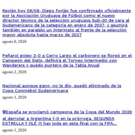
Recién hoy 06/08, Diego Forlán fue confirmado oficialmente
por la Asociación Uruguaya de Fútbol como el nuevo
director técnico de la selección uruguaya Sub-20 de cara al
Sudamericano de la categoría en enero de 2027, y asumirá
también en paralelo un interinato al frente de la selección
mayor absoluta hasta marzo de 2027
agosto 6, 2026
Peñarol goleo 3-0 a Cerro Largo el carbonero se floreó en el
Campeón del Siglo, definirá el Torneo Intermedio con
Wanderers y quedo puntero de la Tabla Anual
agosto 2, 2026
Nacional aunque gano, no le dio, quedó eliminado de la
Copa Conmebol Sudamericana
agosto 1, 2026
⚽España se proclamó campeona de la Copa del Mundo 2026
al derrotar a Argentina 1-0 en la prórroga. SEGUNDA
ESTRELLA Y OLÉ !!! hay joda en esta final con la FIFA…
agosto 1, 2026