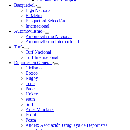
Basquetbol
Liga Nacional
El Metro
Basquetbol Selección
Internacional.
Automovilismo
Automovilismo Nacional
Automovilismo Internacional
Turf
Turf Nacional
Turf Internacional
Deportes en General
Ciclismo
Boxeo
Rugby
Tenis
Padel
Hokey
Patin
Surf
Artes Marciales
Esqui
Pesca
Audetx Asociación Uruguaya de Deportistas