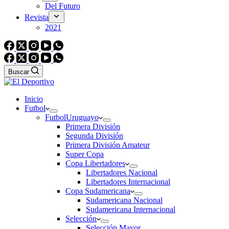
Del Futuro
Revista
2021
Buscar
Inicio
Futbol
Futbol
Uruguayo
Primera División
Segunda División
Primera División Amateur
Super Copa
Copa Libertadores
Libertadores Nacional
Libertadores Internacional
Copa Sudamericana
Sudamericana Nacional
Sudamericana Internacional
Selección
Selección Mayor