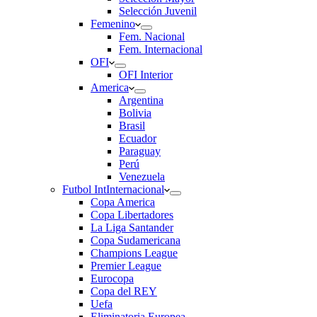
Selección Juvenil
Femenino
Fem. Nacional
Fem. Internacional
OFI
OFI Interior
America
Argentina
Bolivia
Brasil
Ecuador
Paraguay
Perú
Venezuela
Futbol Int
Internacional
Copa America
Copa Libertadores
La Liga Santander
Copa Sudamericana
Champions League
Premier League
Eurocopa
Copa del REY
Uefa
Eliminatoria Europea