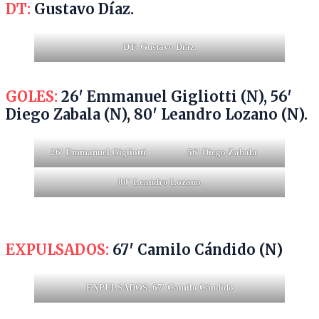
DT:
Gustavo Díaz.
DT: Gustavo Díaz.
GOLES:
26′ Emmanuel Gigliotti (N), 56′
Diego Zabala (N), 80′ Leandro Lozano (N).
26′ Emmanuel Gigliotti
56′ Diego Zabala
80′ Leandro Lozano
EXPULSADOS:
67′ Camilo Cándido (N)
EXPULSADOS: 67′ Camilo Cándido