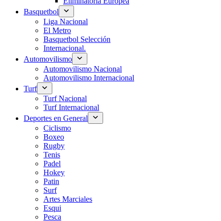
Eliminatoria Europea
Basquetbol
Liga Nacional
El Metro
Basquetbol Selección
Internacional.
Automovilismo
Automovilismo Nacional
Automovilismo Internacional
Turf
Turf Nacional
Turf Internacional
Deportes en General
Ciclismo
Boxeo
Rugby
Tenis
Padel
Hokey
Patin
Surf
Artes Marciales
Esqui
Pesca