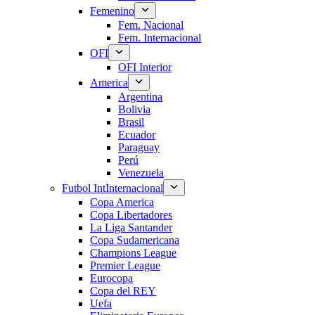
Femenino
Fem. Nacional
Fem. Internacional
OFI
OFI Interior
America
Argentina
Bolivia
Brasil
Ecuador
Paraguay
Perú
Venezuela
Futbol Int
Internacional
Copa America
Copa Libertadores
La Liga Santander
Copa Sudamericana
Champions League
Premier League
Eurocopa
Copa del REY
Uefa