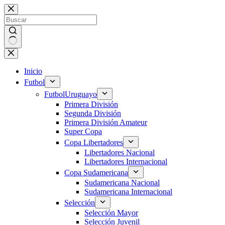
Saltar
al
contenido
Sin
resultados
Inicio
Futbol
Futbol
Uruguayo
Primera División
Segunda División
Primera División Amateur
Super Copa
Copa Libertadores
Libertadores Nacional
Libertadores Internacional
Copa Sudamericana
Sudamericana Nacional
Sudamericana Internacional
Selección
Selección Mayor
Selección Juvenil