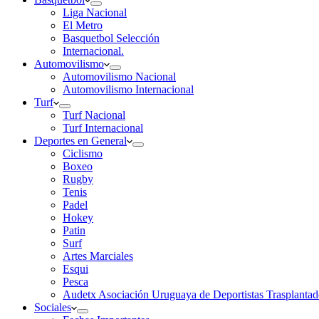
Liga Nacional
El Metro
Basquetbol Selección
Internacional.
Automovilismo
Automovilismo Nacional
Automovilismo Internacional
Turf
Turf Nacional
Turf Internacional
Deportes en General
Ciclismo
Boxeo
Rugby
Tenis
Padel
Hokey
Patin
Surf
Artes Marciales
Esqui
Pesca
Audetx Asociación Uruguaya de Deportistas Trasplantad
Sociales