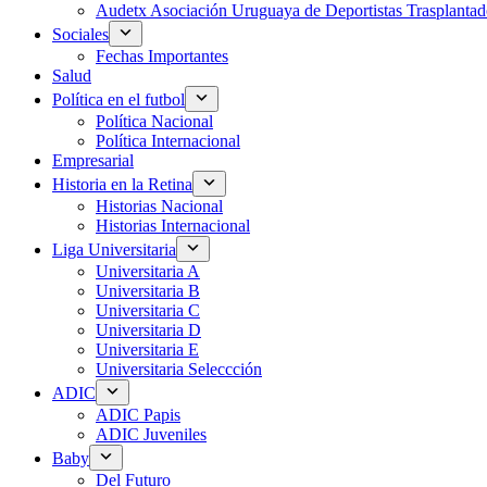
Audetx Asociación Uruguaya de Deportistas Trasplantad
Sociales
Fechas Importantes
Salud
Política en el futbol
Política Nacional
Política Internacional
Empresarial
Historia en la Retina
Historias Nacional
Historias Internacional
Liga Universitaria
Universitaria A
Universitaria B
Universitaria C
Universitaria D
Universitaria E
Universitaria Seleccción
ADIC
ADIC Papis
ADIC Juveniles
Baby
Del Futuro