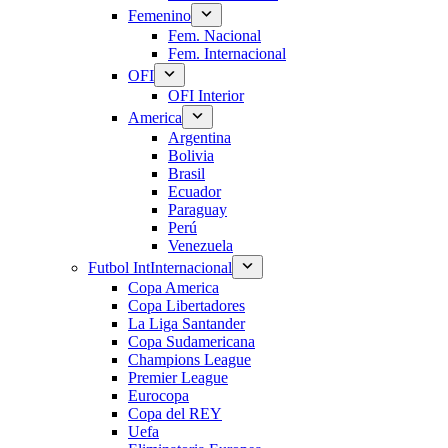
Femenino
Fem. Nacional
Fem. Internacional
OFI
OFI Interior
America
Argentina
Bolivia
Brasil
Ecuador
Paraguay
Perú
Venezuela
Futbol Int
Internacional
Copa America
Copa Libertadores
La Liga Santander
Copa Sudamericana
Champions League
Premier League
Eurocopa
Copa del REY
Uefa