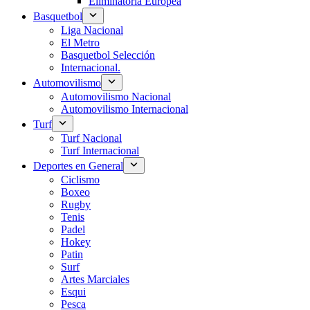
Eliminatoria Europea
Basquetbol
Liga Nacional
El Metro
Basquetbol Selección
Internacional.
Automovilismo
Automovilismo Nacional
Automovilismo Internacional
Turf
Turf Nacional
Turf Internacional
Deportes en General
Ciclismo
Boxeo
Rugby
Tenis
Padel
Hokey
Patin
Surf
Artes Marciales
Esqui
Pesca