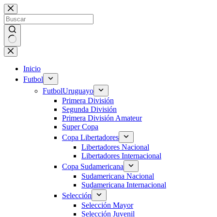
Saltar
al
contenido
Sin
resultados
Inicio
Futbol
Futbol
Uruguayo
Primera División
Segunda División
Primera División Amateur
Super Copa
Copa Libertadores
Libertadores Nacional
Libertadores Internacional
Copa Sudamericana
Sudamericana Nacional
Sudamericana Internacional
Selección
Selección Mayor
Selección Juvenil