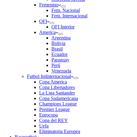
Femenino
Fem. Nacional
Fem. Internacional
OFI
OFI Interior
America
Argentina
Bolivia
Brasil
Ecuador
Paraguay
Perú
Venezuela
Futbol Int
Internacional
Copa America
Copa Libertadores
La Liga Santander
Copa Sudamericana
Champions League
Premier League
Eurocopa
Copa del REY
Uefa
Eliminatoria Europea
Basquetbol