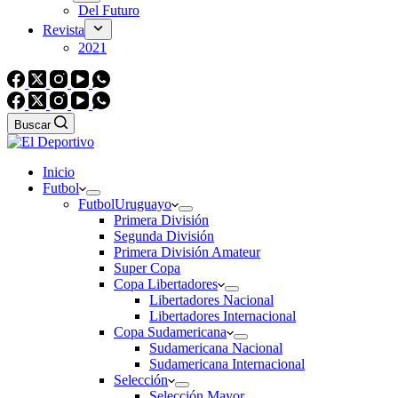
Del Futuro
Revista
2021
Buscar
Inicio
Futbol
Futbol
Uruguayo
Primera División
Segunda División
Primera División Amateur
Super Copa
Copa Libertadores
Libertadores Nacional
Libertadores Internacional
Copa Sudamericana
Sudamericana Nacional
Sudamericana Internacional
Selección
Selección Mayor