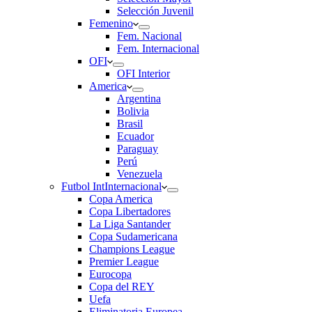
Selección Juvenil
Femenino
Fem. Nacional
Fem. Internacional
OFI
OFI Interior
America
Argentina
Bolivia
Brasil
Ecuador
Paraguay
Perú
Venezuela
Futbol Int
Internacional
Copa America
Copa Libertadores
La Liga Santander
Copa Sudamericana
Champions League
Premier League
Eurocopa
Copa del REY
Uefa
Eliminatoria Europea