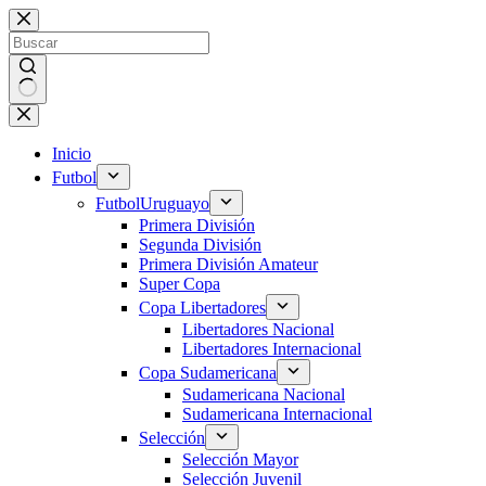
Saltar
al
contenido
Sin
resultados
Inicio
Futbol
Futbol
Uruguayo
Primera División
Segunda División
Primera División Amateur
Super Copa
Copa Libertadores
Libertadores Nacional
Libertadores Internacional
Copa Sudamericana
Sudamericana Nacional
Sudamericana Internacional
Selección
Selección Mayor
Selección Juvenil