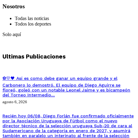
Nosotros
Todas las noticias
Todos los deportes
Solo aquí
Ultimas Publicaciones
⚽💛🖤 Así es como debe ganar un equipo grande y el
Carbonero lo demostró. El equipo de Diego Aguirre se
floreó, goleó con un notable Leonel Jaime y es bicampeón
del Torneo Intermedio…
agosto 6, 2026
Recién hoy 06/08, Diego Forlán fue confirmado oficialmente
por la Asociación Uruguaya de Fútbol como el nuevo
director técnico de la selección uruguaya Sub-20 de cara al
Sudamericano de la categoría en enero de 2027, y asumirá
también en paralelo un interinato al frente de la selección