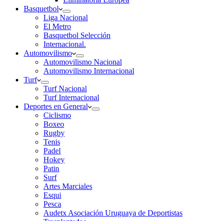
Basquetbol
Liga Nacional
El Metro
Basquetbol Selección
Internacional.
Automovilismo
Automovilismo Nacional
Automovilismo Internacional
Turf
Turf Nacional
Turf Internacional
Deportes en General
Ciclismo
Boxeo
Rugby
Tenis
Padel
Hokey
Patin
Surf
Artes Marciales
Esqui
Pesca
Audetx Asociación Uruguaya de Deportistas