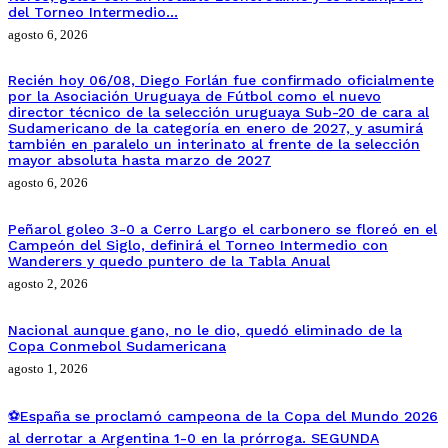
del Torneo Intermedio…
agosto 6, 2026
Recién hoy 06/08, Diego Forlán fue confirmado oficialmente
por la Asociación Uruguaya de Fútbol como el nuevo
director técnico de la selección uruguaya Sub-20 de cara al
Sudamericano de la categoría en enero de 2027, y asumirá
también en paralelo un interinato al frente de la selección
mayor absoluta hasta marzo de 2027
agosto 6, 2026
Peñarol goleo 3-0 a Cerro Largo el carbonero se floreó en el
Campeón del Siglo, definirá el Torneo Intermedio con
Wanderers y quedo puntero de la Tabla Anual
agosto 2, 2026
Nacional aunque gano, no le dio, quedó eliminado de la
Copa Conmebol Sudamericana
agosto 1, 2026
⚽España se proclamó campeona de la Copa del Mundo 2026
al derrotar a Argentina 1-0 en la prórroga. SEGUNDA