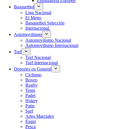
Eliminatoria Europea
Basquetbol
Liga Nacional
El Metro
Basquetbol Selección
Internacional.
Automovilismo
Automovilismo Nacional
Automovilismo Internacional
Turf
Turf Nacional
Turf Internacional
Deportes en General
Ciclismo
Boxeo
Rugby
Tenis
Padel
Hokey
Patin
Surf
Artes Marciales
Esqui
Pesca