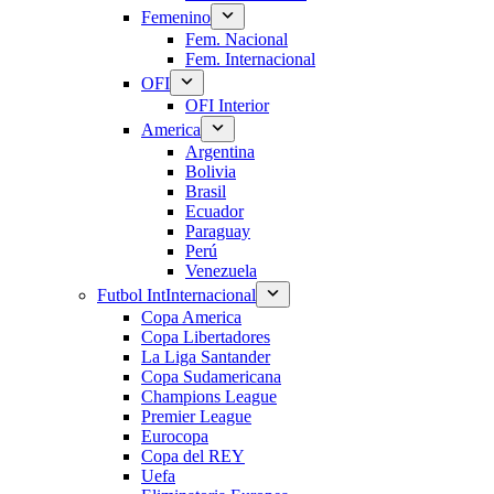
Femenino
Fem. Nacional
Fem. Internacional
OFI
OFI Interior
America
Argentina
Bolivia
Brasil
Ecuador
Paraguay
Perú
Venezuela
Futbol Int
Internacional
Copa America
Copa Libertadores
La Liga Santander
Copa Sudamericana
Champions League
Premier League
Eurocopa
Copa del REY
Uefa