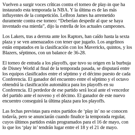
Vuelven a surgir voces críticas contra el torneo de play-in que ha
instaurado esta temporada la NBA. Y la última es de las más
influyentes de la competición. LeBron James ha arremetido
duramente contra ese torneo: “Deberían despedir al que se haya
inventado esa mierda”, dijo la estrella de los actuales campeones.
Los Lakers, tras a derrota ante los Raptors, han caído hasta la sexta
plaza y se ven amenazados con tener que jugarlo. Los angelinos
están empatados en la clasificación con los Mavericks, quintos, y los
Blazers, séptimos, con un balance de 36-28.
El torneo de entrada a los playoffs, que tuvo su origen en la burbuja
de Disney World al final de la temporada pasada, se disputará entre
los equipos clasificados entre el séptimo y el décimo puesto de cada
Conferencia. El ganador del encuentro entre el séptimo y el octavo
obtendrá la clasificación automática para los playoffs en su
Conferencia. El perdedor de ese partido será local ante el vencedor
del partido ante el noveno y el décimo. El ganador de este nuevo
encuentro conseguirá la última plaza para los playoffs.
Las fechas previstas para estos partidos de ‘play in’ no se conocen
todavía, pero se anunciarán cuando finalice la temporada regular,
cuyos últimos partidos están programados para el 16 de mayo, con
lo que los ‘play in’ tendrán lugar entre el 18 y el 21 de mayo.