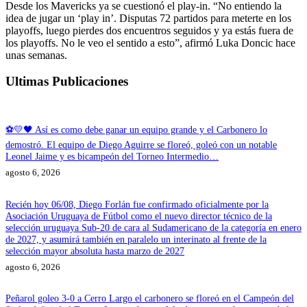
Desde los Mavericks ya se cuestionó el play-in. “No entiendo la
idea de jugar un ‘play in’. Disputas 72 partidos para meterte en los
playoffs, luego pierdes dos encuentros seguidos y ya estás fuera de
los playoffs. No le veo el sentido a esto”, afirmó Luka Doncic hace
unas semanas.
Ultimas Publicaciones
⚽💛🖤 Así es como debe ganar un equipo grande y el Carbonero lo
demostró. El equipo de Diego Aguirre se floreó, goleó con un notable
Leonel Jaime y es bicampeón del Torneo Intermedio…
agosto 6, 2026
Recién hoy 06/08, Diego Forlán fue confirmado oficialmente por la
Asociación Uruguaya de Fútbol como el nuevo director técnico de la
selección uruguaya Sub-20 de cara al Sudamericano de la categoría en enero
de 2027, y asumirá también en paralelo un interinato al frente de la
selección mayor absoluta hasta marzo de 2027
agosto 6, 2026
Peñarol goleo 3-0 a Cerro Largo el carbonero se floreó en el Campeón del