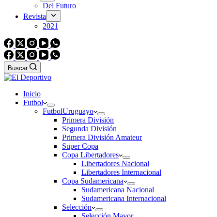
Del Futuro
Revista
2021
Buscar
Inicio
Futbol
Futbol
Uruguayo
Primera División
Segunda División
Primera División Amateur
Super Copa
Copa Libertadores
Libertadores Nacional
Libertadores Internacional
Copa Sudamericana
Sudamericana Nacional
Sudamericana Internacional
Selección
Selección Mayor