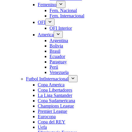
Femenino
Fem. Nacional
Fem. Internacional
OFI
OFI Interior
America
Argentina
Bolivia
Brasil
Ecuador
Paraguay
Perú
Venezuela
Futbol Int
Internacional
Copa America
Copa Libertadores
La Liga Santander
Copa Sudamericana
Champions League
Premier League
Eurocopa
Copa del REY
Uefa