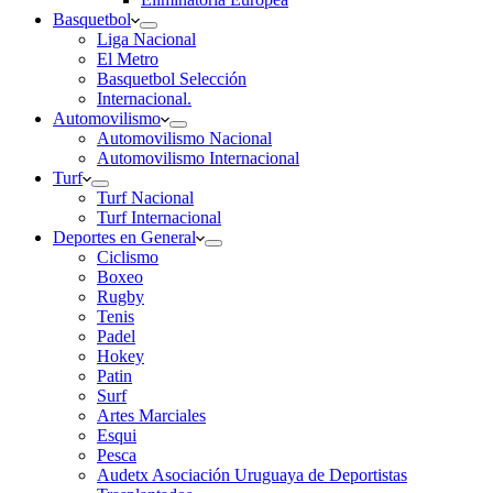
Basquetbol
Liga Nacional
El Metro
Basquetbol Selección
Internacional.
Automovilismo
Automovilismo Nacional
Automovilismo Internacional
Turf
Turf Nacional
Turf Internacional
Deportes en General
Ciclismo
Boxeo
Rugby
Tenis
Padel
Hokey
Patin
Surf
Artes Marciales
Esqui
Pesca
Audetx Asociación Uruguaya de Deportistas