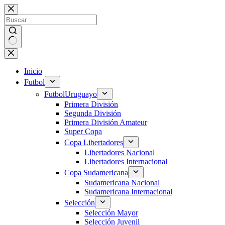
Saltar
al
contenido
Sin
resultados
Inicio
Futbol
Futbol
Uruguayo
Primera División
Segunda División
Primera División Amateur
Super Copa
Copa Libertadores
Libertadores Nacional
Libertadores Internacional
Copa Sudamericana
Sudamericana Nacional
Sudamericana Internacional
Selección
Selección Mayor
Selección Juvenil