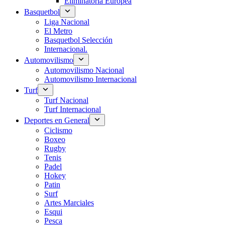
Eliminatoria Europea
Basquetbol
Liga Nacional
El Metro
Basquetbol Selección
Internacional.
Automovilismo
Automovilismo Nacional
Automovilismo Internacional
Turf
Turf Nacional
Turf Internacional
Deportes en General
Ciclismo
Boxeo
Rugby
Tenis
Padel
Hokey
Patin
Surf
Artes Marciales
Esqui
Pesca