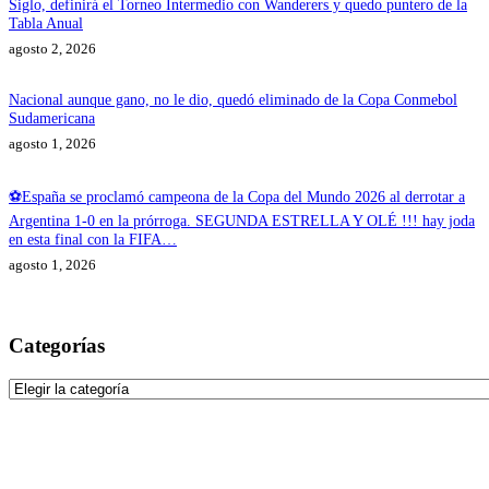
Siglo, definirá el Torneo Intermedio con Wanderers y quedo puntero de la
Tabla Anual
agosto 2, 2026
Nacional aunque gano, no le dio, quedó eliminado de la Copa Conmebol
Sudamericana
agosto 1, 2026
⚽España se proclamó campeona de la Copa del Mundo 2026 al derrotar a
Argentina 1-0 en la prórroga. SEGUNDA ESTRELLA Y OLÉ !!! hay joda
en esta final con la FIFA…
agosto 1, 2026
Categorías
Categorías