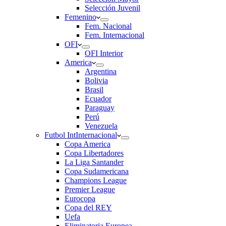
Selección Juvenil
Femenino
Fem. Nacional
Fem. Internacional
OFI
OFI Interior
America
Argentina
Bolivia
Brasil
Ecuador
Paraguay
Perú
Venezuela
Futbol Int
Internacional
Copa America
Copa Libertadores
La Liga Santander
Copa Sudamericana
Champions League
Premier League
Eurocopa
Copa del REY
Uefa
Eliminatoria Europea